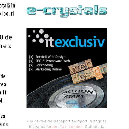
otală în
 locuri
00 de
are a
 de
rea
 fi
i.
aza
- Ai nevoie de transport aeroport in Anglia?
a de
Încearcă
Airport Taxi London
. Calitate la