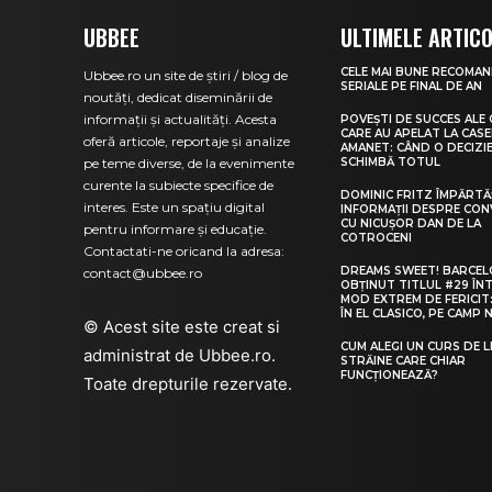
UBBEE
ULTIMELE ARTIC
CELE MAI BUNE RECOMAN
Ubbee.ro un site de știri / blog de
SERIALE PE FINAL DE AN
noutăți, dedicat diseminării de
informații și actualități. Acesta
POVEȘTI DE SUCCES ALE
CARE AU APELAT LA CASE
oferă articole, reportaje și analize
AMANET: CÂND O DECIZI
pe teme diverse, de la evenimente
SCHIMBĂ TOTUL
curente la subiecte specifice de
DOMINIC FRITZ ÎMPĂRTĂ
interes. Este un spațiu digital
INFORMAȚII DESPRE CON
CU NICUȘOR DAN DE LA
pentru informare și educație.
COTROCENI
Contactati-ne oricand la adresa:
DREAMS SWEET! BARCEL
contact@ubbee.ro
OBȚINUT TITLUL #29 ÎN
MOD EXTREM DE FERICIT
ÎN EL CLASICO, PE CAMP 
© Acest site este creat si
CUM ALEGI UN CURS DE L
administrat de
Ubbee.ro
.
STRĂINE CARE CHIAR
FUNCȚIONEAZĂ?
Toate drepturile rezervate.