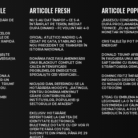
OLE
ARTICOLE FRESH
ARTICOLE POP
DĂRI DE
NU S-AU DAT ÎNAPOI! » CE S-A
„BĂSESCU CONDAMNĂ
ÎNTÂMPLAT PE TEREN, IMEDIAT
DUPĂ PROCLAMAREA 
DUPĂ DINAMO – FC VOLUNTARI 4-0
TEHNICE: „EU AȘ INV
MONETAR INTERNAȚI
 CELOR
LE DE
OFICIAL: ATLETICO MADRID L-A
E RAPIDĂ
CEDAT PE GATA, STABILIND UN
CRISTALELE ÎȘI POT 
NOU PRECEDENT DE TRANSFER ÎN
ENERGIA?
ISTORIA NAȚIONALĂ.
ȘEȘTE
DONALD TRUMP AFIR
VERSAȚIA
ROMÂNIA FACE FAȚĂ AMENINȚĂRII
ÎN FAVOAREA UNUI AR
UNUI BLACKOUT COMPLET DIN
SĂPTĂMÂNI CU IRANU
CAUZA INTENSIFICĂRII
STRÂMTOAREA ORMU
PROBLEMELOR ENERGETICE.
SPECIALIȘTII CER VERIFICĂRI…
ONA A
DOMINIC FRITZ ÎMPĂ
TR-UN
INFORMAȚII DESPRE 
: TRIUMF
NICUȘOR DAN, REFERINDU-SE LA
CU NICUȘOR DAN DE 
NOU.
HOTĂRÂREA MOODY’S: „RATINGUL
COTROCENI
PENTRU ROMÂNIA MENȚINUT
GRAȚIE CONTRIBUȚIILOR
IMBI
STEAG CU EMBLEMA M
INSTITUȚIILOR, POPULAȚIEI ȘI
LEGIONARE LA O ÎNTÂ
SECTORULUI DE AFACERI”
SUSȚINEREA LUI CĂL
DEȚINĂTORUL A FOS
EXCLUSIV: HOTĂRÂRE
SIMBOLIC ÎN JUSTIȚIE
REFERITOARE LA CARTEA DE
IDENTITATE ELECTRONICĂ.
BULETINELE DOTATE CU CIP VOR FI
OFERITE FĂRĂ COSTURI,
SUSȚINUTE DIN PNRR, PÂNĂ PE 29
AUGUST....