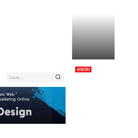
AFACERI
EXPLOZII
Cauta...
CONTROLATE PE
DUNĂRE. FORȚELE
ARMATE ÎNCEARCĂ SĂ
DEVIEZE APA CĂTRE
CERNAVODĂ, DUPĂ
PRIMA DETONARE…