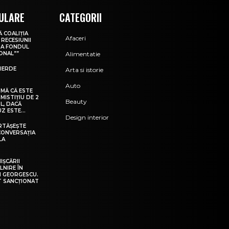
ULARE
CATEGORII
 COALIȚIA
Afaceri
RECESIUNII
ITA FONDUL
ONAL””
Alimentatie
PIERDE
Arta si istorie
Auto
MĂ CĂ ESTE
MISTIȚIU DE 2
Beauty
L, DACĂ
Z ESTE…
Design interior
RTĂȘEȘTE
CONVERSAȚIA
LA
IȘCĂRII
LNIRE ÎN
IN GEORGESCU.
T SANCȚIONAT
.