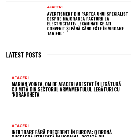
AFACERI
AVERTISMENT DIN PARTEA UNUI SPECIALIST
DESPRE MAJORAREA FACTURII LA
ELECTRICITATE: „EXAMINAȚI CE AȚI
CONVENIT ȘI PÂNĂ CÂND ESTE ÎN VIGOARE
TARIFUL”
LATEST POSTS
AR
AFACERI
MARIAN VOINEA, OM DE AFACERI ARESTAT ÎN LEGĂTURĂ
FR
CU MITĂ DIN SECTORUL ARMAMENTULUI, LEGĂTURI CU
‘NDRANGHETA
AFACERI
INFILTRARE FĂRĂ PRECEDENT ÎN EUROPA: O DRONĂ