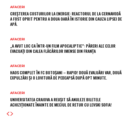
AFACERI
CREȘTEREA COSTURILOR LA ENERGIE: REACTORUL DE LA CERNAVODĂ
A FOST OPRIT PENTRU A DOUA OARĂ ÎN ISTORIE DIN CAUZA LIPSEI DE
APĂ.
AFACERI
„A AVUT LOC CA ÎNTR-UN FILM APOCALIPTIC”: PĂRERI ALE CELOR
EVACUAȚI DIN CALEA FLĂCĂRILOR IMENSE DIN FRANȚA
AFACERI
HAOS COMPLET ÎN FC BOTOȘANI – RAPID! DOUĂ EVALUĂRI VAR, DOUĂ
EXPULZĂRI ȘI O LOVITURĂ DE PEDEAPSĂ DUPĂ OPT MINUTE.
AFACERI
UNIVERSITATEA CRAIOVA A REUȘIT SĂ ANULEZE BILETELE
ACHIZIȚIONATE ÎNAINTE DE MECIUL DE RETUR CU LEVSKI SOFIA!