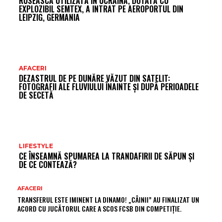
RUSEASCĂ UTILIZATĂ ÎN UCRAINA, DOTATĂ CU
EXPLOZIBIL SEMTEX, A INTRAT PE AEROPORTUL DIN
LEIPZIG, GERMANIA
AFACERI
DEZASTRUL DE PE DUNĂRE VĂZUT DIN SATELIT:
FOTOGRAFII ALE FLUVIULUI ÎNAINTE ȘI DUPĂ PERIOADELE
DE SECETĂ
LIFESTYLE
CE ÎNSEAMNĂ SPUMAREA LA TRANDAFIRII DE SĂPUN ȘI
DE CE CONTEAZĂ?
AFACERI
TRANSFERUL ESTE IMINENT LA DINAMO! „CÂINII” AU FINALIZAT UN
ACORD CU JUCĂTORUL CARE A SCOS FCSB DIN COMPETIȚIE.