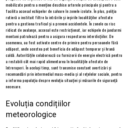
mobilizate pentru a menține deschise arterele principale și pentru a
facilita accesul echipelor de salvare în zonele izolate. În plus, poliția
rutieră a instituit filtre la intrările și ieșirile localităților afectate
pentru a gestiona traficul și a preveni accidentele. În zonele cu risc
ridicat de avalanșe, accesul este restricționat, iar echipele de jandarmi
montani patrulează pentru a asigura respectarea interdicțiilor. De
asemenea, au fost activate centre de primire pentru persoanele fără
adăpost, unde acestea pot beneficia de adăpost temporar și hrană
caldă. Autoritățile colaborează cu furnizorii de energie electrică pentru
a restabili cât mai rapid alimentarea în localitățile afectate de
întreruperi. În același timp, sunt transmise constant avertizări și
recomandări prin intermediul mass-media și al rețelelor sociale, pentru
a informa populația despre evoluția situației și măsurile de siguranță
necesare.
Evoluția condițiilor
meteorologice