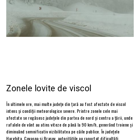
Zonele lovite de viscol
În ultimele ore, mai multe județe din țară au fost afectate de viscol
intens și condiții meteorologice severe. Printre zonele cele mai
afectate se regăsesc județele din partea de nord și centru a țării, unde
rafalele de vânt au atins viteze de până la 90 km/h, generând troiene și
diminuând semnificativ vizibilitatea pe căile publice. În județele
Harghita, Covasna și Brașov, autoritățile au raportat dificultăți