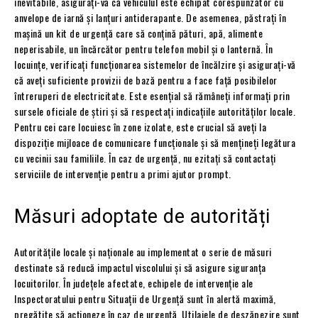
inevitabile, asigurați-vă că vehiculul este echipat corespunzător cu
anvelope de iarnă și lanțuri antiderapante. De asemenea, păstrați în
mașină un kit de urgență care să conțină pături, apă, alimente
neperisabile, un încărcător pentru telefon mobil și o lanternă. În
locuințe, verificați funcționarea sistemelor de încălzire și asigurați-vă
că aveți suficiente provizii de bază pentru a face față posibilelor
întreruperi de electricitate. Este esențial să rămâneți informați prin
sursele oficiale de știri și să respectați indicațiile autorităților locale.
Pentru cei care locuiesc în zone izolate, este crucial să aveți la
dispoziție mijloace de comunicare funcționale și să mențineți legătura
cu vecinii sau familiile. În caz de urgență, nu ezitați să contactați
serviciile de intervenție pentru a primi ajutor prompt.
Măsuri adoptate de autorități
Autoritățile locale și naționale au implementat o serie de măsuri
destinate să reducă impactul viscolului și să asigure siguranța
locuitorilor. În județele afectate, echipele de intervenție ale
Inspectoratului pentru Situații de Urgență sunt în alertă maximă,
pregătite să acționeze în caz de urgență. Utilajele de deszăpezire sunt