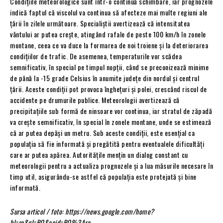
Condițiile meteorologice sunt într-o continuă schimbare, iar prognozele
indică faptul că viscolul va continua să afecteze mai multe regiuni ale
țării în zilele următoare. Specialiștii avertizează că intensitatea
vântului ar putea crește, atingând rafale de peste 100 km/h în zonele
montane, ceea ce va duce la formarea de noi troiene și la deteriorarea
condițiilor de trafic. De asemenea, temperaturile vor scădea
semnificativ, în special pe timpul nopții, când se preconizează minime
de până la -15 grade Celsius în anumite județe din nordul și centrul
țării. Aceste condiții pot provoca înghețuri și polei, crescând riscul de
accidente pe drumurile publice. Meteorologii avertizează că
precipitațiile sub formă de ninsoare vor continua, iar stratul de zăpadă
va crește semnificativ, în special în zonele montane, unde se estimează
că ar putea depăși un metru. Sub aceste condiții, este esențial ca
populația să fie informată și pregătită pentru eventualele dificultăți
care ar putea apărea. Autoritățile mențin un dialog constant cu
meteorologii pentru a actualiza prognozele și a lua măsurile necesare în
timp util, asigurându-se astfel că populația este protejată și bine
informată.
Sursa articol / foto: https://news.google.com/home?
hl=ro&gl=RO&ceid=RO%3Aro