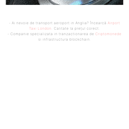
- Ai nevoie de transport aeroport in Anglia? Încearcă
Airport
Taxi London
. Calitate la prețul corect.
- Companie specializata in tranzactionarea de
Criptomonede
si infrastructura blockchain.
UBBEE
Ubbee.ro un site de știri / blog de noutăți, dedicat diseminării de
informații și actualități. Acesta oferă articole, reportaje și analize pe
teme diverse, de la evenimente curente la subiecte specifice de interes.
Este un spațiu digital pentru informare și educație. Contactati-ne
oricand la adresa: contact@ubbee.ro
© Acest site este creat si administrat de
Ubbee.ro
. Toate
drepturile rezervate.