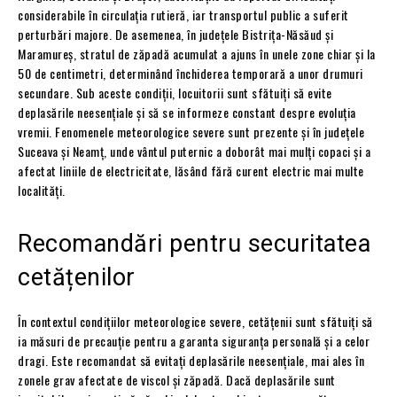
considerabile în circulația rutieră, iar transportul public a suferit
perturbări majore. De asemenea, în județele Bistrița-Năsăud și
Maramureș, stratul de zăpadă acumulat a ajuns în unele zone chiar și la
50 de centimetri, determinând închiderea temporară a unor drumuri
secundare. Sub aceste condiții, locuitorii sunt sfătuiți să evite
deplasările neesențiale și să se informeze constant despre evoluția
vremii. Fenomenele meteorologice severe sunt prezente și în județele
Suceava și Neamț, unde vântul puternic a doborât mai mulți copaci și a
afectat liniile de electricitate, lăsând fără curent electric mai multe
localități.
Recomandări pentru securitatea
cetățenilor
În contextul condițiilor meteorologice severe, cetățenii sunt sfătuiți să
ia măsuri de precauție pentru a garanta siguranța personală și a celor
dragi. Este recomandat să evitați deplasările neesențiale, mai ales în
zonele grav afectate de viscol și zăpadă. Dacă deplasările sunt