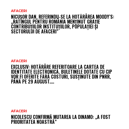
AR
AFACERI
NICUȘOR DAN, REFERINDU-SE LA HOTĂRÂREA MOODY’S:
FR
„RATINGUL PENTRU ROMÂNIA MENȚINUT GRAȚIE
CONTRIBUȚIILOR INSTITUȚIILOR, POPULAȚIEI ȘI
SECTORULUI DE AFACERI”
AFACERI
EXCLUSIV: HOTĂRÂRE REFERITOARE LA CARTEA DE
IDENTITATE ELECTRONICĂ. BULETINELE DOTATE CU CIP
VOR FI OFERITE FĂRĂ COSTURI, SUSȚINUTE DIN PNRR,
PÂNĂ PE 29 AUGUST....
AFACERI
NICOLESCU CONFIRMĂ MUTAREA LA DINAMO: „A FOST
PRIORITATEA NOASTRĂ”