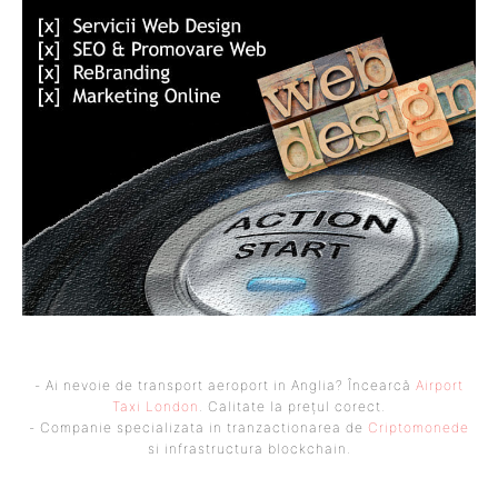
- Ai nevoie de transport aeroport in Anglia? Încearcă
Airport
Taxi London
. Calitate la prețul corect.
- Companie specializata in tranzactionarea de
Criptomonede
si infrastructura blockchain.