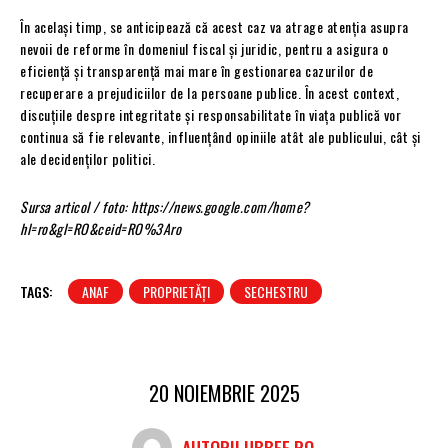
În același timp, se anticipează că acest caz va atrage atenția asupra
nevoii de reforme în domeniul fiscal și juridic, pentru a asigura o
eficiență și transparență mai mare în gestionarea cazurilor de
recuperare a prejudiciilor de la persoane publice. În acest context,
discuțiile despre integritate și responsabilitate în viața publică vor
continua să fie relevante, influențând opiniile atât ale publicului, cât și
ale decidenților politici.
Sursa articol / foto: https://news.google.com/home?
hl=ro&gl=RO&ceid=RO%3Aro
TAGS:
ANAF
PROPRIETĂȚI
SECHESTRU
20 NOIEMBRIE 2025