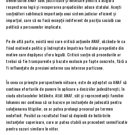
demersurile ANAF sunt justificate și necesare pentru a asigura
respectarea legii și recuperarea prejudiciilor aduse statului. Acești
susținători subliniază importanța unui sistem judiciar eficient și
imparțial, care să nu facă excepții indiferent de poziția socială sau
politică a persoanelor implicate.
Pe de altă parte, există voci care critică acțiunile ANAF, văzându-le ca
fiind motivate politic și îndreptate împotriva fostului președinte din
motive care depășesc sfera legală. Criticii susțin că procedurile ar
trebui să fie transparente și bazate exclusiv pe fapte concrete, fără a
fi influențate de presiuni externe sau interese partizane.
În ceea ce privește perspectivele viitoare, este de așteptat ca ANAF să
continue eforturile de punere în aplicare a deciziilor judecătorești, în
ciuda obstacolelor întâlnite. Atât ANAF, cât și reprezentanții familiei
Iohannis vor continua să se bazeze pe instanțele de judecată pentru
soluționarea litigiilor, ce ar putea prelungi procesul pe termen
nedefinit. Posibil ca rezultatul final să depindă de hotărârile
instanțelor superioare, care ar putea stabili un precedent semnificativ
pentru cazuri similare în viitor.