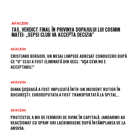
AFACERI
TAS, VERDICT FINAL ÎN PRIVINȚA DOPAJULUI LUI COSMIN
MATEI: „SEPSI CLUB VA ACCEPTA DECIZIA”
AFACERI
CRISTIANO BERGODI, UN MESAJ LIMPEDE ADRESAT CONDUCERII DUPĂ
CE ”U” CLUJ A FOST ELIMINATĂ DIN UECL: ”AȘA CEVA NU E
ACCEPTABIL!”
AFACERI
DIANA ȘOȘOACĂ A FOST IMPLICATĂ ÎNTR-UN INCIDENT RUTIER ÎN
BUCUREȘTI. EURODEPUTATA A FOST TRANSPORTATĂ LA SPITAL…
AFACERI
PROTESTUL A MII DE FERMIERI DE OVINE ÎN CAPITALĂ. JANDARMII AU
REACȚIONAT CU SPRAY-URI LACRIMOGENE DUPĂ ÎNTÂMPLAREA DE LA
ANSVSA.