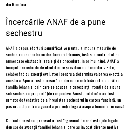
din România.
Încercările ANAF de a pune
sechestru
ANAF a depus eforturi semnificative pentru a impune măsurile de
sechestru asupra bunurilor familiei Iohannis, însă s-a confruntat cu
numeroase obstacole legale și de procedură. În primul rând, ANAF a
început procedurile de identificare și evaluare a bunurilor vizate,
colaborând cu experți evaluatori pentru a determina valoarea exactă a
acestora. Apoi a fost necesară emiterea de notificări oficiale către
familia Iohannis, prin care se aducea la cunoștință intenția de a pune
sub sechestru proprietățile respective. Aceste notificări au fost
urmate de tentative de a înregistra sechestrul în cartea funciară, un
pas crucial pentru a garanta protecția legală asupra bunurilor în cauză.
Cu toate acestea, procesul a fost îngreunat de contestațiile legale
depuse de avocații familiei Iohannis, care au invocat diverse motive