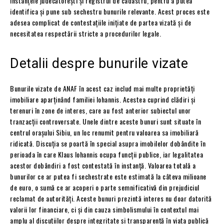
instanțele judecătorești și registrul de cadastru, pentru a putea
identifica și pune sub sechestru bunurile relevante. Acest proces este
adesea complicat de contestațiile inițiate de partea vizată și de
necesitatea respectării stricte a procedurilor legale.
Detalii despre bunurile vizate
Bunurile vizate de ANAF în acest caz includ mai multe proprietăți
imobiliare aparținând familiei Iohannis. Acestea cuprind clădiri și
terenuri în zone de interes, care au fost anterior subiectul unor
tranzacții controversate. Unele dintre aceste bunuri sunt situate în
centrul orașului Sibiu, un loc renumit pentru valoarea sa imobiliară
ridicată. Discuția se poartă în special asupra imobilelor dobândite în
perioada în care Klaus Iohannis ocupa funcții publice, iar legalitatea
acestor dobândiri a fost contestată în instanță. Valoarea totală a
bunurilor ce ar putea fi sechestrate este estimată la câteva milioane
de euro, o sumă ce ar acoperi o parte semnificativă din prejudiciul
reclamat de autorități. Aceste bunuri prezintă interes nu doar datorită
valorii lor financiare, ci și din cauza simbolismului în contextul mai
amplu al discuțiilor despre integritate și transparență în viața publică