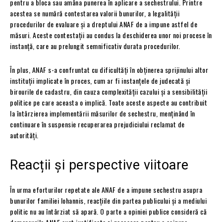
pentru a bloca sau amâna punerea în aplicare a sechestrului. Printre
acestea se numără contestarea valorii bunurilor, a legalității
procedurilor de evaluare și a dreptului ANAF de a impune astfel de
măsuri. Aceste contestații au condus la deschiderea unor noi procese în
instanță, care au prelungit semnificativ durata procedurilor.
În plus, ANAF s-a confruntat cu dificultăți în obținerea sprijinului altor
instituții implicate în proces, cum ar fi instanțele de judecată și
birourile de cadastru, din cauza complexității cazului și a sensibilității
politice pe care aceasta o implică. Toate aceste aspecte au contribuit
la întârzierea implementării măsurilor de sechestru, menținând în
continuare în suspensie recuperarea prejudiciului reclamat de
autorități.
Reacții și perspective viitoare
În urma eforturilor repetate ale ANAF de a impune sechestru asupra
bunurilor familiei Iohannis, reacțiile din partea publicului și a mediului
politic nu au întârziat să apară. O parte a opiniei publice consideră că