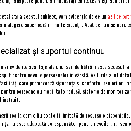
Soluții adaptate pentru a îmbunătăți calitatea vieții seniorilor.
detaliată a acestui subiect, vom evidenția de ce un
azil de băt
 o alegere superioară în multe situații. Atât pentru seniori, c
lor.
ecializat și suportul continuu
 mai evidente avantaje ale unui azil de bătrâni este accesul la
ceput pentru nevoile persoanelor în vârstă. Azilurile sunt dota
acilități care promovează siguranța și confortul seniorilor. Inc
e pentru persoane cu mobilitate redusă, sisteme de monitorizar
 instruit.
ngrijirea la domiciliu poate fi limitată de resursele disponibile.
ința nu este adaptată corespunzător pentru nevoile unui senio