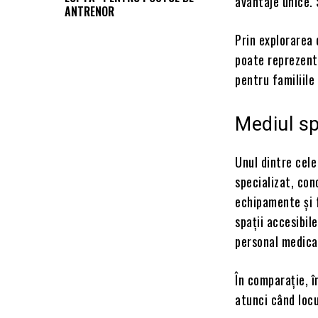
avantaje unice. 
ANTRENOR
Prin explorarea 
poate reprezenta
pentru familiile 
Mediul sp
Unul dintre cele
specializat, con
echipamente și f
spații accesibil
personal medical
În comparație, î
atunci când locu