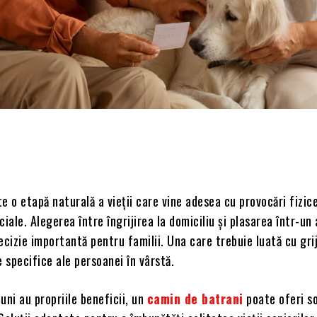
Acțiune
e o etapă naturală a vieții care vine adesea cu provocări fizice
iale. Alegerea între îngrijirea la domiciliu și plasarea într-un 
ecizie importantă pentru familii. Una care trebuie luată cu gri
e specifice ale persoanei în vârstă.
uni au propriile beneficii, un
camin de batrani
poate oferi sol