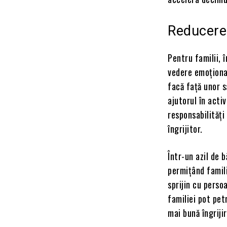
Reducerea
Pentru familii, 
vedere emoțional,
facă față unor s
ajutorul în acti
responsabilități
îngrijitor.
Într-un azil de 
permițând famili
sprijin cu persoa
familiei pot pet
mai bună îngrijir