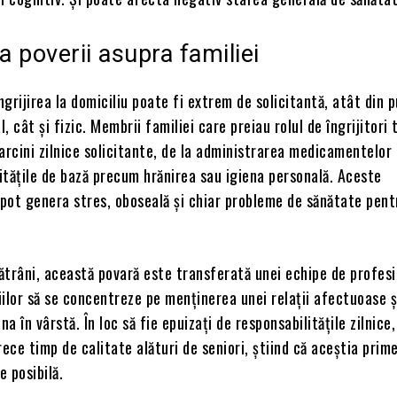
 poverii asupra familiei
îngrijirea la domiciliu poate fi extrem de solicitantă, atât din 
 cât și fizic. Membrii familiei care preiau rolul de îngrijitori 
arcini zilnice solicitante, de la administrarea medicamentelor 
vitățile de bază precum hrănirea sau igiena personală. Aceste
 pot genera stres, oboseală și chiar probleme de sănătate pent
bătrâni, această povară este transferată unei echipe de profesi
ilor să se concentreze pe menținerea unei relații afectuoase ș
na în vârstă. În loc să fie epuizați de responsabilitățile zilnice
rece timp de calitate alături de seniori, știind că aceștia prim
e posibilă.