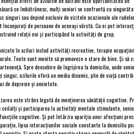
 esențial oferit de azilurile de bătrâni este oportunitatea de
măsură ce îmbătrânesc, mulți seniori se confruntă cu singurăta
sc singuri sau depind exclusiv de vizitele ocazionale ale rudelor
unt înconjurați de persoane de aceeași vârstă. Cu ei pot interac
struind relații noi și participând la activități de grup.
izate în aziluri includ activități recreative, terapie ocupațion
urale. Toate sunt menite să promoveze o stare de bine. Și să 
rtenență. Spre deosebire de îngrijirea la domiciliu, unde seni
i singur, azilurile oferă un mediu dinamic, plin de viață contrib
ui de depresie și anxietate.
izarea este strâns legată de menținerea sănătății cognitive. Pr
ceilalți și participarea la activități mentale stimulante, senior
funcțiile cognitive. Și pot întârzia apariția unor afecțiuni pre
arație, lipsa interacțiunilor sociale constante la domiciliu po
l cognitiv. Și poate afecta negativ starea generală de sănătat