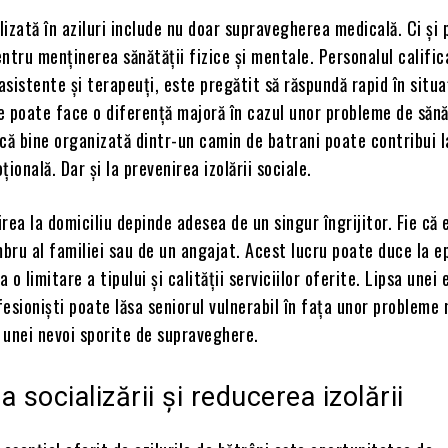
alizată în aziluri include nu doar supravegherea medicală. Ci ș
ntru menținerea sănătății fizice și mentale. Personalul calific
 asistente și terapeuți, este pregătit să răspundă rapid în situa
 poate face o diferență majoră în cazul unor probleme de sănă
nică bine organizată dintr-un camin de batrani poate contribui l
ională. Dar și la prevenirea izolării sociale.
jirea la domiciliu depinde adesea de un singur îngrijitor. Fie că 
bru al familiei sau de un angajat. Acest lucru poate duce la e
 la o limitare a tipului și calității serviciilor oferite. Lipsa unei
esioniști poate lăsa seniorul vulnerabil în fața unor probleme
 unei nevoi sporite de supraveghere.
 socializării și reducerea izolării