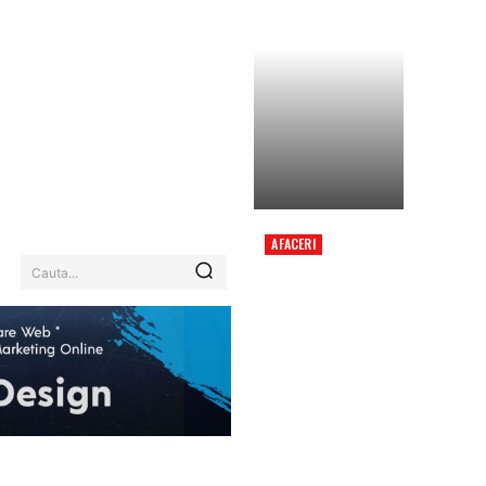
AFACERI
ITALIENII AU AJUNS LA
Cauta...
O CONCLUZIE DUPĂ CE
L-AU URMĂRIT PE
RADU DRĂGUȘIN TIMP
DE 90 DE MINUTE ÎN
MECIUL CU REAL
MADRID.