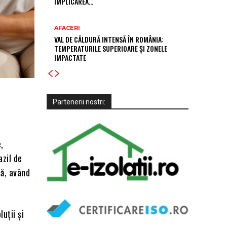
IMPLICAREA…
AFACERI
VAL DE CĂLDURĂ INTENSĂ ÎN ROMÂNIA:
TEMPERATURILE SUPERIOARE ȘI ZONELE
IMPACTATE
Partenerii nostri:
,
azil de
jă, având
uții și