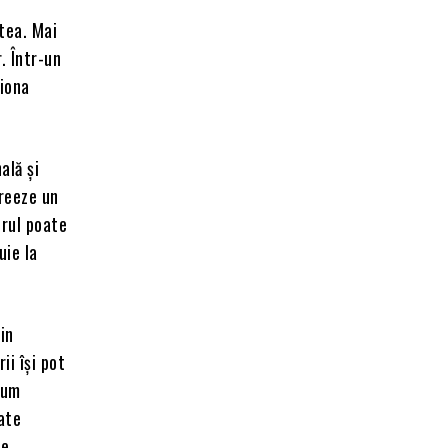
tea. Mai
. Într-un
ționa
ală și
creeze un
orul poate
uie la
in
ii își pot
cum
ate
e.