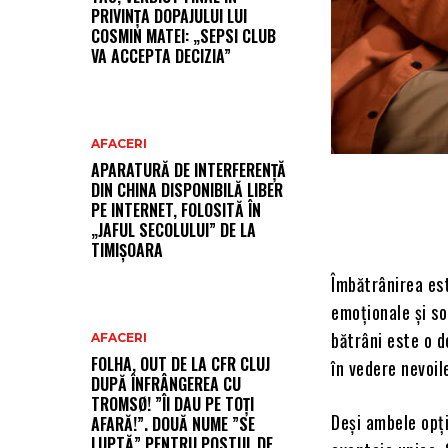
PRIVINȚA DOPAJULUI LUI
COSMIN MATEI: „SEPSI CLUB
VA ACCEPTA DECIZIA”
AFACERI
APARATURĂ DE INTERFERENȚĂ
DIN CHINA DISPONIBILĂ LIBER
PE INTERNET, FOLOSITĂ ÎN
„JAFUL SECOLULUI” DE LA
TIMIȘOARA
Îmbătrânirea est
emoționale și soc
bătrâni este o d
AFACERI
FOLHA, OUT DE LA CFR CLUJ
în vedere nevoil
DUPĂ ÎNFRÂNGEREA CU
TROMSØ! ”ÎI DAU PE TOȚI
Deși ambele opți
AFARĂ!”. DOUĂ NUME ”SE
LUPTĂ” PENTRU POSTUL DE