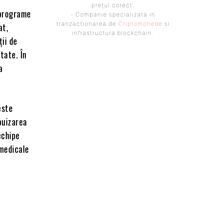
prețul corect.
i programe
- Companie specializata in
tranzactionarea de
Criptomonede
si
at,
infrastructura blockchain.
ții de
tate. În
a
este
puizarea
 echipe
 medicale