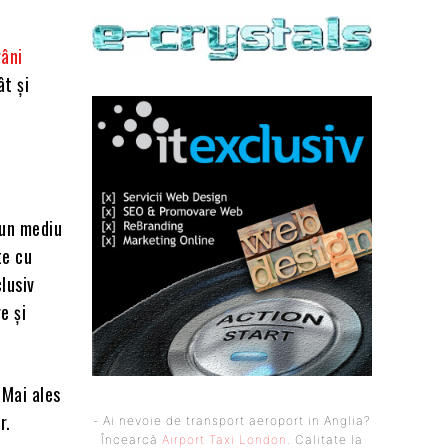
râni
ât și
 un mediu
te cu
lusiv
e și
 Mai ales
r.
- Ai nevoie de transport aeroport in Anglia?
Încearcă
Airport Taxi London
. Calitate la