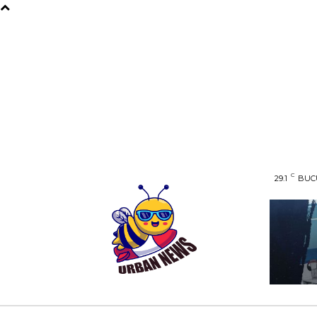
C
29.1
BUC