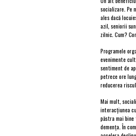
Un alt beneficiu
socializare. Pe 
ales dacă locuie
azil, seniorii s
zilnic. Cum? Con
Programele organ
evenimente cult
sentiment de apa
petrece ore lung
reducerea riscul
Mai mult, social
interacțiunea cu 
păstra mai bine 
demența. În comp
accelera declinu