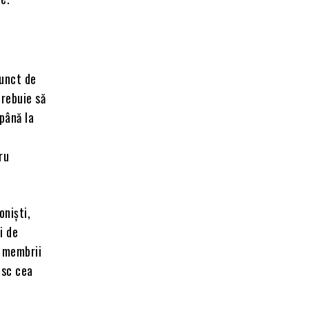
punct de
trebuie să
până la
ru
oniști,
i de
, membrii
esc cea