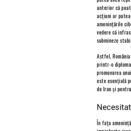
anterior că poat
acțiuni ar putea
amenințările cib
vedere că infras
submineze stabil
Astfel, România 
printr-o diploma
promovarea unui 
este esențială p
de Iran și pentr
Necesitat
În fața amenință
importanța cruc