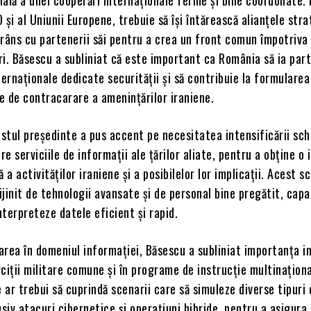
i al Uniunii Europene, trebuie să își întărească alianțele stra
râns cu partenerii săi pentru a crea un front comun împotriva
uri. Băsescu a subliniat că este important ca România să ia par
ternaționale dedicate securității și să contribuie la formularea
e de contracarare a amenințărilor iraniene.
stul președinte a pus accent pe necesitatea intensificării sch
re serviciile de informații ale țărilor aliate, pentru a obține o
 a activităților iraniene și a posibilelor lor implicații. Acest s
rijinit de tehnologii avansate și de personal bine pregătit, capa
interpreteze datele eficient și rapid.
rea în domeniul informației, Băsescu a subliniat importanța im
ciții militare comune și în programe de instrucție multinaționa
e ar trebui să cuprindă scenarii care să simuleze diverse tipuri 
usiv atacuri cibernetice și operațiuni hibride, pentru a asigura 