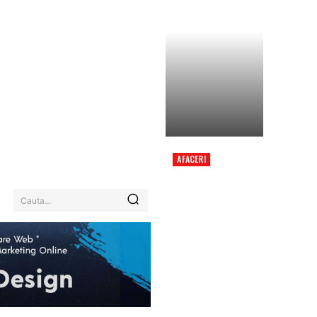
AFACERI
MINISTRUL
FINANȚELOR
SUBLINIAZĂ
Cauta...
„ASPECTUL CEL MAI
DELICAT” AL
RAPORTULUI, ÎN
PRIMA SA REACȚIE
DUPĂ HOTĂRÂREA
FITCH