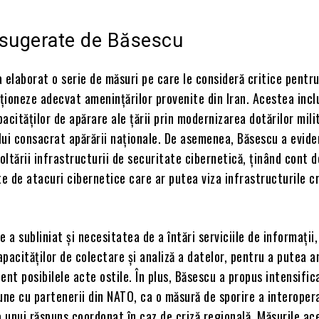
 sugerate de Băsescu
 elaborat o serie de măsuri pe care le consideră critice pentr
ționeze adecvat amenințărilor provenite din Iran. Acestea incl
acităților de apărare ale țării prin modernizarea dotărilor mili
lui consacrat apărării naționale. De asemenea, Băsescu a evide
ltării infrastructurii de securitate cibernetică, ținând cont d
te de atacuri cibernetice care ar putea viza infrastructurile cr
 a subliniat și necesitatea de a întări serviciile de informații,
pacităților de colectare și analiză a datelor, pentru a putea an
ent posibilele acte ostile. În plus, Băsescu a propus intensific
une cu partenerii din NATO, ca o măsură de sporire a interoperab
a unui răspuns coordonat în caz de criză regională. Măsurile ac