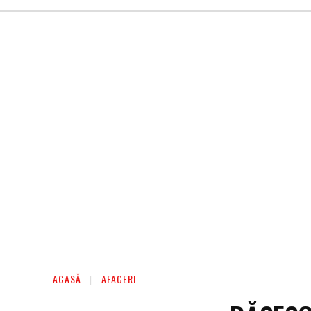
AFACERI
ENTERTAINMENT
HOME & D
ACASĂ
AFACERI