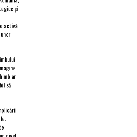
tegice și
te activă
 unor
imbului
 imagine
chimb ar
bil să
plicării
le.
de
un nivel