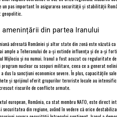
 un pas important în asigurarea securității și stabilității Româ
 geopolitic.
 amenințării din partea Iranului
iană adresată României și altor state din zonă este văzută ca
ai ample a Teheranului de a-și extinde influența și de a-și fort
tul Mijlociu și nu numai. Iranul a fost acuzat cu regularitate de
 program nuclear cu scopuri militare, ceea ce a generat nelin
i a dus la sancțiuni economice severe. În plus, capacitățile sale
ete și sprijinul oferit grupurilor teroriste locale au intensifi
 crescut riscurile de conflicte armate.
extul european, România, ca stat membru NATO, este direct in
și securitatea din regiune, având în vedere că orice destabiliza
cusiuni asupra securității întregului continent. Iranul a demo