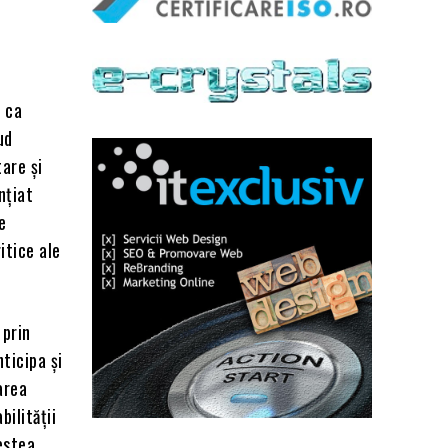
u ca
ud
tare și
nțiat
e
itice ale
 prin
ticipa și
area
ilității
estea