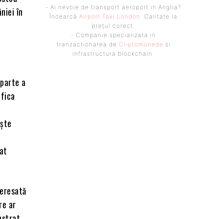
- Ai nevoie de transport aeroport in Anglia?
niei în
Încearcă
Airport Taxi London
. Calitate la
prețul corect.
- Companie specializata in
tranzactionarea de
Criptomonede
si
infrastructura blockchain.
 parte a
ifica
iște
cat
teresată
re ar
nstrat