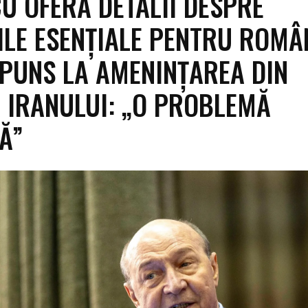
U OFERĂ DETALII DESPRE
LE ESENȚIALE PENTRU ROMÂ
PUNS LA AMENINȚAREA DIN
 IRANULUI: „O PROBLEMĂ
Ă”