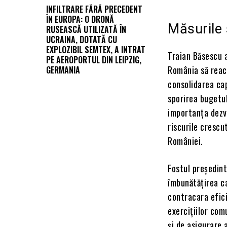
INFILTRARE FĂRĂ PRECEDENT
ÎN EUROPA: O DRONĂ
Măsurile
RUSEASCĂ UTILIZATĂ ÎN
UCRAINA, DOTATĂ CU
EXPLOZIBIL SEMTEX, A INTRAT
Traian Băsescu a
PE AEROPORTUL DIN LEIPZIG,
România să reac
GERMANIA
consolidarea cap
sporirea bugetu
importanța dezvo
riscurile crescu
României.
Fostul președinte
îmbunătățirea ca
contracara efici
exercițiilor com
și de asigurare 