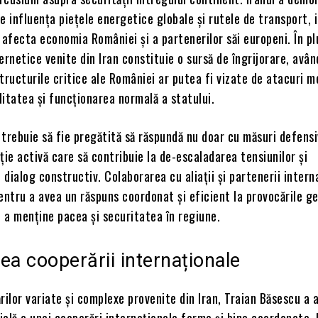
e influența piețele energetice globale și rutele de transport, 
 afecta economia României și a partenerilor săi europeni. În pl
ernetice venite din Iran constituie o sursă de îngrijorare, avân
tructurile critice ale României ar putea fi vizate de atacuri m
itatea și funcționarea normală a statului.
trebuie să fie pregătită să răspundă nu doar cu măsuri defensiv
ție activă care să contribuie la de-escaladarea tensiunilor și
dialog constructiv. Colaborarea cu aliații și partenerii intern
entru a avea un răspuns coordonat și eficient la provocările g
u a menține pacea și securitatea în regiune.
ea cooperării internaționale
rilor variate și complexe provenite din Iran, Traian Băsescu a
ială a unei cooperări internaționale ferme și bine coordonate.