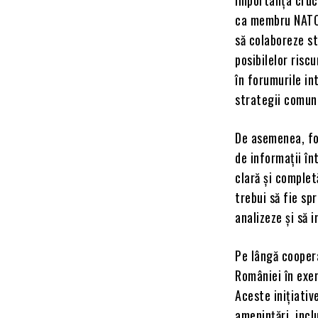
ca membru NATO ș
să colaboreze st
posibilelor risc
în forumurile in
strategii comun
De asemenea, fo
de informații înt
clară și completă
trebui să fie sp
analizeze și să 
Pe lângă coopera
României în exer
Aceste inițiativ
amenințări, incl