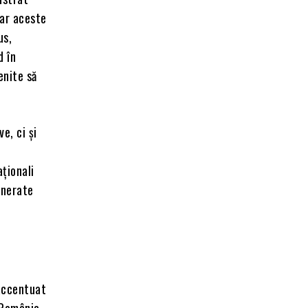
iar aceste
us,
d în
enite să
e, ci și
aționali
enerate
 accentuat
 România,