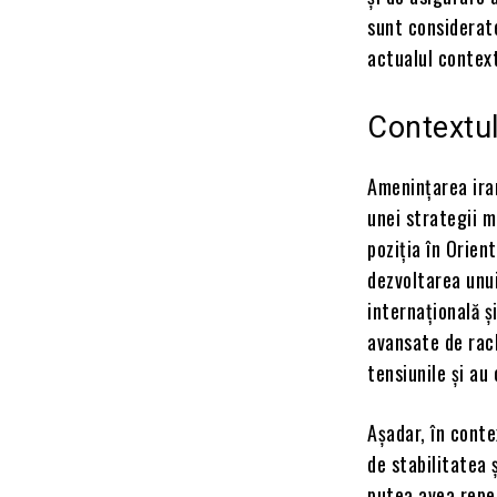
sunt considerate
actualul context
Contextul
Amenințarea iran
unei strategii m
poziția în Orien
dezvoltarea unui
internațională ș
avansate de rach
tensiunile și au
Așadar, în cont
de stabilitatea 
putea avea reper