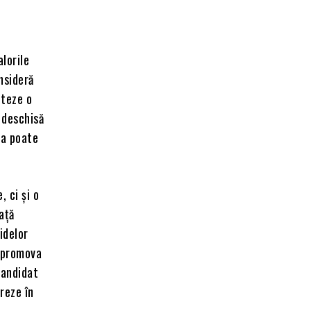
alorile
nsideră
nteze o
 deschisă
ta poate
, ci și o
ață
idelor
a promova
candidat
reze în