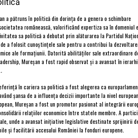
litică
n a pătruns în politică din dorința de a genera o schimbare
 societatea românească, valorificând expertiza sa în domeniul
tivitatea sa politică a debutat prin alăturarea la Partidul Națio
nde a folosit cunoștințele sale pentru a contribui la dezvoltare
omice ale formațiunii. Datorită abilităților sale extraordinare d
adership, Mureșan a fost rapid observat și a avansat în ierarh
.
erință în cariera sa politică a fost alegerea ca europarlamen
având șansa de a influența decizii importante la nivel european
opean, Mureșan a fost un promotor pasionat al integrării euro
onsolidării relațiilor economice între statele membre. A partic
ale, unde a avansat inițiative legislative destinate sprijinirii d
le și facilitării accesului României la fonduri europene.