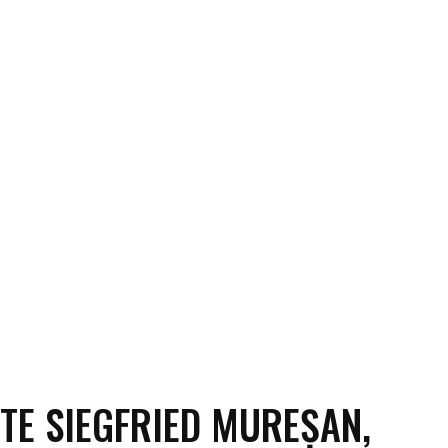
ECO
SANATATE / HOBBY
SOCIAL / CULTURAL
T
STE SIEGFRIED MUREȘAN,