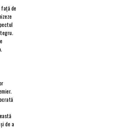
 față de
mizeze
spectul
ntegru.
re
a.
or
emier.
mocrată
,
ceastă
și de a