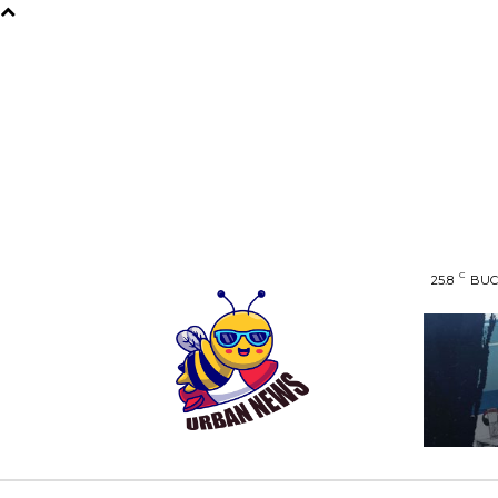
C
25.8
BUC