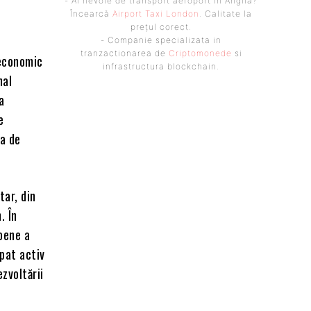
- Ai nevoie de transport aeroport in Anglia?
Încearcă
Airport Taxi London
. Calitate la
prețul corect.
- Companie specializata in
tranzactionarea de
Criptomonede
si
 economic
infrastructura blockchain.
nal
a
e
ia de
tar, din
. În
pene a
ipat activ
ezvoltării