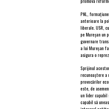
promova reforme
PNL, formațiunea
anterioare la po
liberale. USR, c
pe Mureșan un p
guvernare trans
a lui Mureșan fa
asigura o repre
Sprijinul acesto
recunoaștere a n
provocărilor ec
este, de asemene
un lider capabil
capabil să uneas
interesul cetățe