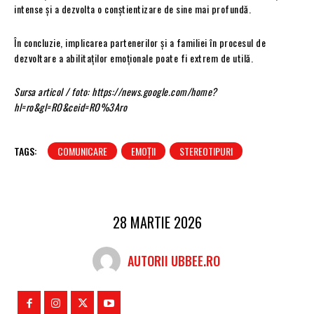
intense și a dezvolta o conștientizare de sine mai profundă.
În concluzie, implicarea partenerilor și a familiei în procesul de
dezvoltare a abilitaților emoționale poate fi extrem de utilă.
Sursa articol / foto: https://news.google.com/home?
hl=ro&gl=RO&ceid=RO%3Aro
TAGS:
COMUNICARE
EMOȚII
STEREOTIPURI
28 MARTIE 2026
AUTORII UBBEE.RO