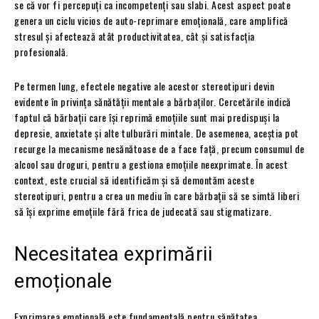
se că vor fi percepuți ca incompetenți sau slabi. Acest aspect poate
genera un ciclu vicios de auto-reprimare emoțională, care amplifică
stresul și afectează atât productivitatea, cât și satisfacția
profesională.
Pe termen lung, efectele negative ale acestor stereotipuri devin
evidente în privința sănătății mentale a bărbaților. Cercetările indică
faptul că bărbații care își reprimă emoțiile sunt mai predispuși la
depresie, anxietate și alte tulburări mintale. De asemenea, aceștia pot
recurge la mecanisme nesănătoase de a face față, precum consumul de
alcool sau droguri, pentru a gestiona emoțiile neexprimate. În acest
context, este crucial să identificăm și să demontăm aceste
stereotipuri, pentru a crea un mediu în care bărbații să se simtă liberi
să își exprime emoțiile fără frica de judecată sau stigmatizare.
Necesitatea exprimării
emoționale
Exprimarea emoțională este fundamentală pentru sănătatea