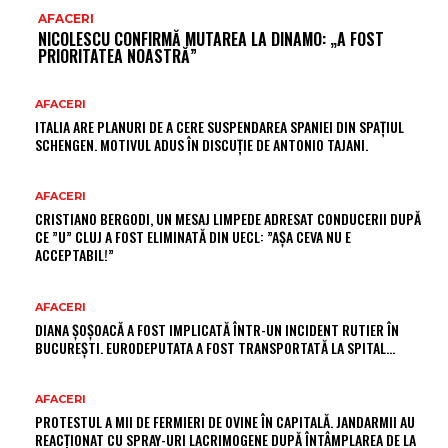
AFACERI
NICOLESCU CONFIRMĂ MUTAREA LA DINAMO: „A FOST
PRIORITATEA NOASTRĂ”
AFACERI
ITALIA ARE PLANURI DE A CERE SUSPENDAREA SPANIEI DIN SPAȚIUL
SCHENGEN. MOTIVUL ADUS ÎN DISCUȚIE DE ANTONIO TAJANI.
AFACERI
CRISTIANO BERGODI, UN MESAJ LIMPEDE ADRESAT CONDUCERII DUPĂ
CE ”U” CLUJ A FOST ELIMINATĂ DIN UECL: ”AȘA CEVA NU E
ACCEPTABIL!”
AFACERI
DIANA ȘOȘOACĂ A FOST IMPLICATĂ ÎNTR-UN INCIDENT RUTIER ÎN
BUCUREȘTI. EURODEPUTATA A FOST TRANSPORTATĂ LA SPITAL…
AFACERI
PROTESTUL A MII DE FERMIERI DE OVINE ÎN CAPITALĂ. JANDARMII AU
REACȚIONAT CU SPRAY-URI LACRIMOGENE DUPĂ ÎNTÂMPLAREA DE LA