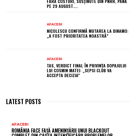
FĂRĂ COSTURI, SUSȚINUTE DIN PNRR, PÂNĂ
PE 29 AUGUST....
AFACERI
NICOLESCU CONFIRMĂ MUTAREA LA DINAMO:
„A FOST PRIORITATEA NOASTRĂ”
AFACERI
TAS, VERDICT FINAL ÎN PRIVINȚA DOPAJULUI
LUI COSMIN MATEI: „SEPSI CLUB VA
ACCEPTA DECIZIA”
LATEST POSTS
AR
AFACERI
ROMÂNIA FACE FAȚĂ AMENINȚĂRII UNUI BLACKOUT
FR
COMPLET DIN CAUZA INTENSIFICĂRII PROBLEMELOR