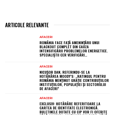
ARTICOLE RELEVANTE
AFACERI
ROMÂNIA FACE FAȚĂ AMENINȚĂRII UNUI
BLACKOUT COMPLET DIN CAUZA
INTENSIFICĂRII PROBLEMELOR ENERGETICE.
SPECIALIȘTII CER VERIFICĂRI…
AFACERI
NICUȘOR DAN, REFERINDU-SE LA
HOTĂRÂREA MOODY’S: „RATINGUL PENTRU
ROMÂNIA MENȚINUT GRAȚIE CONTRIBUȚIILOR
INSTITUȚIILOR, POPULAȚIEI ȘI SECTORULUI
DE AFACERI”
AFACERI
EXCLUSIV: HOTĂRÂRE REFERITOARE LA
CARTEA DE IDENTITATE ELECTRONICĂ.
BULETINELE DOTATE CU CIP VOR FI OFERITE