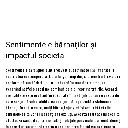
Sentimentele bărbaților și
impactul societal
Sentimentele bărbaților sunt frecvent subestimate sau ignorate în
societatea contemporană. De-a lungul timpului, s-a construit o viziune
conform căreia bărbații nu ar trebui să își manifeste emoțiile,
generând astfel o presiune continuă de a-și reprima trăirile. Această
mentalitate este profund înrădăcinată în tradițiile culturale și sociale
care susțin că vulnerabilitatea emoțională reprezintă o slabiciune la
bărbați. Drept urmare, mulți bărbați ajung să își ascundă trăirile,
temându-se că vor fi judecați sau excluși. Această realitate nu doar că
afectează sănătatea lor mentală și relațiile personale, dar contribuie și
la perpetuarea unor stereotipuri de gen care îngrădesc exprimarea