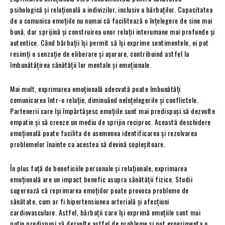
psihologică și relațională a indivizilor, inclusiv a bărbaților. Capacitatea
de a comunica emoțiile nu numai că facilitează o înțelegere de sine mai
bună, dar sprijină și construirea unor relații interumane mai profunde și
autentice. Când bărbații își permit să își exprime sentimentele, ei pot
resimți o senzație de eliberare și ușurare, contribuind astfel la
îmbunătățirea sănătății lor mentale și emoționale.
Mai mult, exprimarea emoțională adecvată poate îmbunătăți
comunicarea într-o relație, diminuând neînțelegerile și conflictele.
Partenerii care își împărtășesc emoțiile sunt mai predispuși să dezvolte
empatie și să creeze un mediu de sprijin reciproc. Această deschidere
emoțională poate facilita de asemenea identificarea și rezolvarea
problemelor înainte ca acestea să devină copleșitoare.
În plus față de beneficiile personale și relaționale, exprimarea
emoțională are un impact benefic asupra sănătății fizice. Studii
sugerează că reprimarea emoțiilor poate provoca probleme de
sănătate, cum ar fi hipertensiunea arterială și afecțiuni
cardiovasculare. Astfel, bărbații care își exprimă emoțiile sunt mai
puțin predispuși să dezvolte astfel de probleme și pot experimenta o