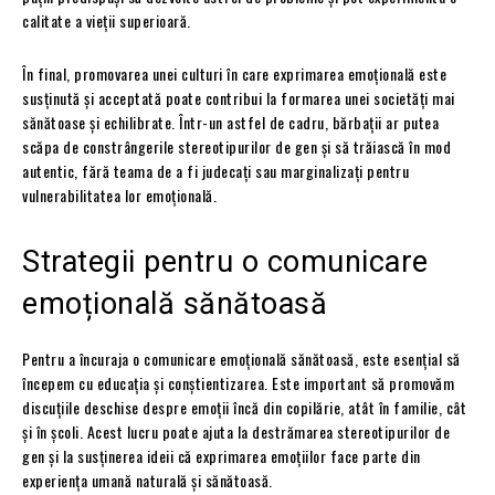
calitate a vieții superioară.
În final, promovarea unei culturi în care exprimarea emoțională este
susținută și acceptată poate contribui la formarea unei societăți mai
sănătoase și echilibrate. Într-un astfel de cadru, bărbații ar putea
scăpa de constrângerile stereotipurilor de gen și să trăiască în mod
autentic, fără teama de a fi judecați sau marginalizați pentru
vulnerabilitatea lor emoțională.
Strategii pentru o comunicare
emoțională sănătoasă
Pentru a încuraja o comunicare emoțională sănătoasă, este esențial să
începem cu educația și conștientizarea. Este important să promovăm
discuțiile deschise despre emoții încă din copilărie, atât în familie, cât
și în școli. Acest lucru poate ajuta la destrămarea stereotipurilor de
gen și la susținerea ideii că exprimarea emoțiilor face parte din
experiența umană naturală și sănătoasă.