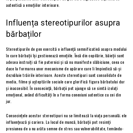
autentică a emoțiilor interioare.
Influența stereotipurilor asupra
bărbaților
Stereotipurile de gen exercită o influență semnificativă asupra modului
în care bărbații își gestionează emoțiile. Încă din copilărie, băieții sunt
adesea instruiți să fie puternici și să nu manifeste slăbiciune, ceea ce
duce la formarea unor mecanisme de apărare care îi împiedică să-și
dezvăluie trăirile interioare. Aceste stereotipuri sunt consolidate de
media, filme și aşteptările sociale care glorifică figura bărbatului dur
și inaccesibil. În consecință, bărbații pot ajunge să se simtă izolați
emoțional, având dificultăți în a forma conexiuni autentice cu cei din
jur.
Consecințele acestor stereotipuri nu se limitează la viața personală; ele
influențează și cariera. La locul de muncă, bărbații pot resimți
presiunea de a nu arăta semne de stres sau vulnerabilitate, temându-