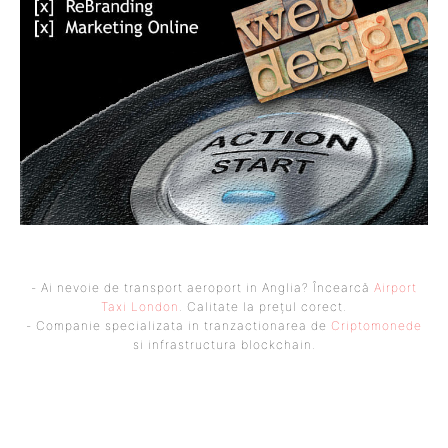
- Ai nevoie de transport aeroport in Anglia? Încearcă
Airport
Taxi London
. Calitate la prețul corect.
- Companie specializata in tranzactionarea de
Criptomonede
si infrastructura blockchain.