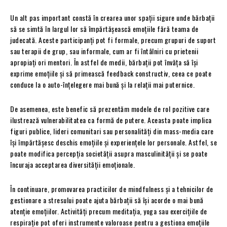
Un alt pas important constă în crearea unor spații sigure unde bărbații
să se simtă în largul lor să împărtășească emoțiile fără teama de
judecată. Aceste participanți pot fi formale, precum grupuri de suport
sau terapii de grup, sau informale, cum ar fi întâlniri cu prietenii
apropiați ori mentori. În astfel de medii, bărbații pot învăța să își
exprime emoțiile și să primească feedback constructiv, ceea ce poate
conduce la o auto-înțelegere mai bună și la relații mai puternice.
De asemenea, este benefic să prezentăm modele de rol pozitive care
ilustrează vulnerabilitatea ca formă de putere. Aceasta poate implica
figuri publice, lideri comunitari sau personalități din mass-media care
își împărtășesc deschis emoțiile și experiențele lor personale. Astfel, se
poate modifica percepția societății asupra masculinității și se poate
încuraja acceptarea diversității emoționale.
În continuare, promovarea practicilor de mindfulness și a tehnicilor de
gestionare a stresului poate ajuta bărbații să își acorde o mai bună
atenție emoțiilor. Activități precum meditația, yoga sau exercițiile de
respirație pot oferi instrumente valoroase pentru a gestiona emoțiile