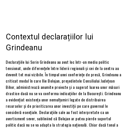
Contextul declarațiilor lui
Grindeanu
Declarațiile lui Sorin Grindeanu au avut loc într-un mediu politic
tensionat, unde diferențele între liderii regionali și cei de la centru au
devenit tot mai vizibile. În timpul unei conferințe de presă, Grindeanu a
criticat modul în care Ilie Bolojan, președintele Consiliului Județean
Bihor, administrează anumite proiecte și a sugerat luarea unor măsuri
drastice dacă nu se va conforma indicațiilor de la București. Grindeanu
a evidențiat existența unor nemulțumiri legate de distribuirea
resurselor și de prioritizarea unor investiții pe care guvernul le
consideră esențiale. Declarațiile sale au fost interpretate ca un
avertisment sever, subliniind că Bolojan ar putea pierde suportul
politic dacă nu se va adapta la strategia națională. Chiar dacă tonul a