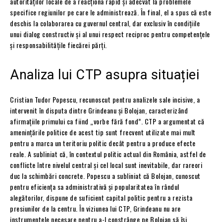
autorităților locale de a reacționa rapid și adecvat la problemele
specifice regiunilor pe care le administrează. În final, el a spus că este
deschis la colaborarea cu guvernul central, dar exclusiv în condițiile
unui dialog constructiv și al unui respect reciproc pentru competențele
și responsabilitățile fiecărei părți.
Analiza lui CTP asupra situației
Cristian Tudor Popescu, recunoscut pentru analizele sale incisive, a
intervenit în disputa dintre Grindeanu și Bolojan, caracterizând
afirmațiile primului ca fiind „vorbe fără fond”. CTP a argumentat că
amenințările politice de acest tip sunt frecvent utilizate mai mult
pentru a marca un teritoriu politic decât pentru a produce efecte
reale. A subliniat că, în contextul politic actual din România, astfel de
conflicte între nivelul central și cel local sunt inevitabile, dar rareori
duc la schimbări concrete. Popescu a subliniat că Bolojan, cunoscut
pentru eficiența sa administrativă și popularitatea în rândul
alegătorilor, dispune de suficient capital politic pentru a rezista
presiunilor de la centru. În viziunea lui CTP, Grindeanu nu are
instrumentele necesare pentru a-l constrânge pe Bolojan să își