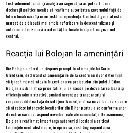
fost vehement, anumiți analiști au sugerat că ar putea fi doar
declarații politice menite să reafirme autoritatea guvernului față de
liderii locali care își manifestă independența. Contextul general este
marcat de o dispută mai amplă referitoare la descentralizare și
autonomia decizională a autorităților locale în raport cu guvernul
central.
Reacția lui Bolojan la amenințări
Ilie Bolojan a oferit un răspuns prompt la afirmațiile lui Sorin
Grindeanu, declarând că amenințările de la centru nu îl vor determina
să își schimbe strategia în gestionarea proiectelor din județul Bihor.
Bolojan a subliniat că prioritățile lui se axează pe dezvoltarea locală și
eficiența administrativă, punând accent pe transparența și
responsabilitatea față de cetățeni. A menționat că nu va lua decizii care
să afecteze interesele locuitorilor din Bihor pentru a se conforma unor
directive care nu răspund nevoilor reale ale comunității. De asemenea,
Bolojan a reafirmat importanța autonomiei locale și a criticat
tendințele centraliste care, în opinia sa, restrâng capacitatea