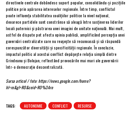
directivele centrale dobândesc suport popular, consolidându-și pozițiile
politice prin apărarea intereselor regionale. Între timp, conflictul
poate influența stabilitatea coalițiilor politice la nivel național,
deoarece partidele sunt constrânse să aleagă între susținerea liderilor
locali puternici și păstrarea unei imagini de unitate națională. Mai mult,
astfel de dispute pot afecta opinia publică, amplificând percepția unei
guvernări centralizate care nu reușește să recunoască și să răspundă
corespunzător diversității și specificității regionale. În concluzie,
impactul politic al acestui conflict depășește relația simplă dintre
Grindeanu și Bolojan, reflectând provocările mai mari ale guvernării
într-o democrație descentralizată.
Sursa articol / foto: https://news.google.com/home?
hl=ro&gl=RO&ceid=RO%3Aro
TAGS:
AUTONOMIE
CONFLICT
RESURSE