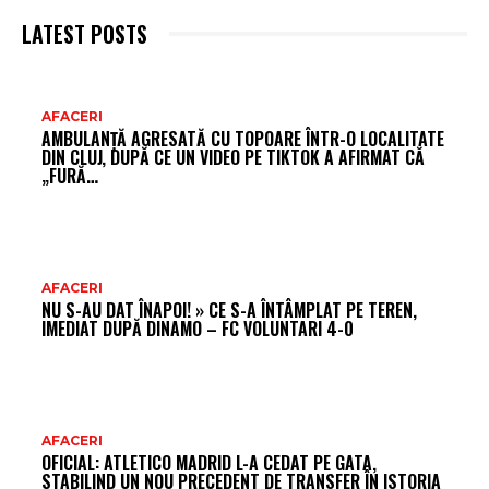
LATEST POSTS
AR
AFACERI
AMBULANȚĂ AGRESATĂ CU TOPOARE ÎNTR-O LOCALITATE
FR
DIN CLUJ, DUPĂ CE UN VIDEO PE TIKTOK A AFIRMAT CĂ
„FURĂ…
AFACERI
NU S-AU DAT ÎNAPOI! » CE S-A ÎNTÂMPLAT PE TEREN,
IMEDIAT DUPĂ DINAMO – FC VOLUNTARI 4-0
AFACERI
OFICIAL: ATLETICO MADRID L-A CEDAT PE GATA,
STABILIND UN NOU PRECEDENT DE TRANSFER ÎN ISTORIA