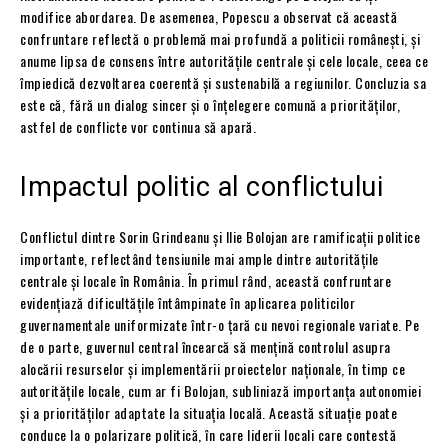
modifice abordarea. De asemenea, Popescu a observat că această
confruntare reflectă o problemă mai profundă a politicii românești, și
anume lipsa de consens între autoritățile centrale și cele locale, ceea ce
împiedică dezvoltarea coerentă și sustenabilă a regiunilor. Concluzia sa
este că, fără un dialog sincer și o înțelegere comună a priorităților,
astfel de conflicte vor continua să apară.
Impactul politic al conflictului
Conflictul dintre Sorin Grindeanu și Ilie Bolojan are ramificații politice
importante, reflectând tensiunile mai ample dintre autoritățile
centrale și locale în România. În primul rând, această confruntare
evidențiază dificultățile întâmpinate în aplicarea politicilor
guvernamentale uniformizate într-o țară cu nevoi regionale variate. Pe
de o parte, guvernul central încearcă să mențină controlul asupra
alocării resurselor și implementării proiectelor naționale, în timp ce
autoritățile locale, cum ar fi Bolojan, subliniază importanța autonomiei
și a priorităților adaptate la situația locală. Această situație poate
conduce la o polarizare politică, în care liderii locali care contestă