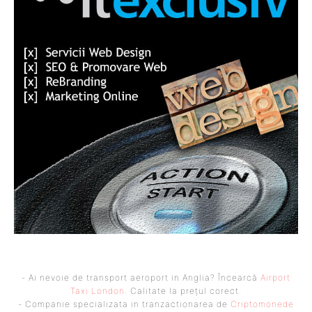
- Ai nevoie de transport aeroport in Anglia? Încearcă
Airport
Taxi London
. Calitate la prețul corect.
- Companie specializata in tranzactionarea de
Criptomonede