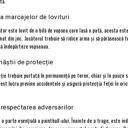
tă.
 marcajelor de lovituri
tor este lovit de o bilă de vopsea care lasă o pată, acesta est
nat din joc. Jucătorul trebuie să ridice arma și să părăsească t
să îndepărteze vopseaua.
ăștii de protecție
ie trebuie purtată în permanență pe teren, chiar și în pauze 
cest lucru previne accidentele și asigură protecția feței în ori
i respectarea adversarilor
e o parte esențială a paintball-ului. Înainte de a trage, este ind