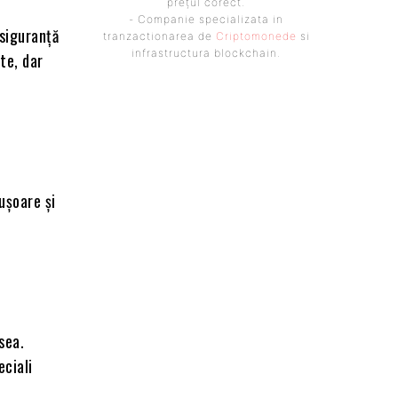
prețul corect.
- Companie specializata in
 siguranță
tranzactionarea de
Criptomonede
si
infrastructura blockchain.
te, dar
ușoare și
sea.
eciali