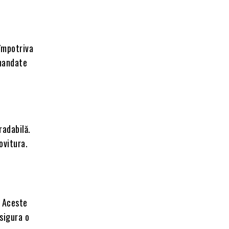
împotriva
omandate
radabilă.
ovitura.
. Aceste
asigura o