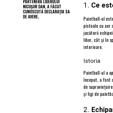
PARTENERA LIDERULUI
1.
Ce est
NICUȘOR DAN, A FĂCUT
CUNOSCUTĂ DECLARAȚIA SA
DE AVERE.
Paintball-ul est
pistoale cu aer 
jucătorii echipe
liber, cât și în
interioare.
Istoria
Paintball-ul a a
început, a fost 
de supraviețuire
și ligi de paintb
2.
Echipa