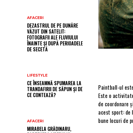
AFACERI
DEZASTRUL DE PE DUNĂRE
VĂZUT DIN SATELIT:
FOTOGRAFII ALE FLUVIULUI
ÎNAINTE ȘI DUPĂ PERIOADELE
DE SECETĂ
LIFESTYLE
CE ÎNSEAMNĂ SPUMAREA LA
Paintball-ul es
TRANDAFIRII DE SĂPUN ȘI DE
CE CONTEAZĂ?
Este o activitat
de coordonare și
acest sport: de l
bune locuri de p
AFACERI
MIRABELA GRĂDINARU,