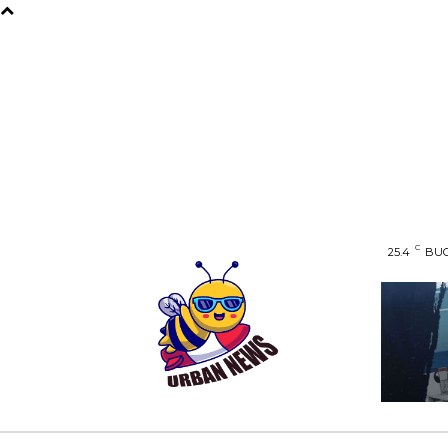
C
25.4
BUC