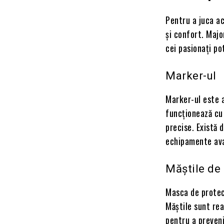
Pentru a juca a
și confort. Majo
cei pasionați po
Marker-ul
Marker-ul este 
funcționează cu
precise. Există 
echipamente ava
Măștile de 
Masca de protecț
Măștile sunt rea
pentru a preveni