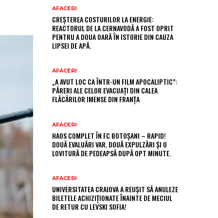
AFACERI
CREȘTEREA COSTURILOR LA ENERGIE:
REACTORUL DE LA CERNAVODĂ A FOST OPRIT
PENTRU A DOUA OARĂ ÎN ISTORIE DIN CAUZA
LIPSEI DE APĂ.
AFACERI
„A AVUT LOC CA ÎNTR-UN FILM APOCALIPTIC”:
PĂRERI ALE CELOR EVACUAȚI DIN CALEA
FLĂCĂRILOR IMENSE DIN FRANȚA
AFACERI
HAOS COMPLET ÎN FC BOTOȘANI – RAPID!
DOUĂ EVALUĂRI VAR, DOUĂ EXPULZĂRI ȘI O
LOVITURĂ DE PEDEAPSĂ DUPĂ OPT MINUTE.
AFACERI
UNIVERSITATEA CRAIOVA A REUȘIT SĂ ANULEZE
BILETELE ACHIZIȚIONATE ÎNAINTE DE MECIUL
DE RETUR CU LEVSKI SOFIA!