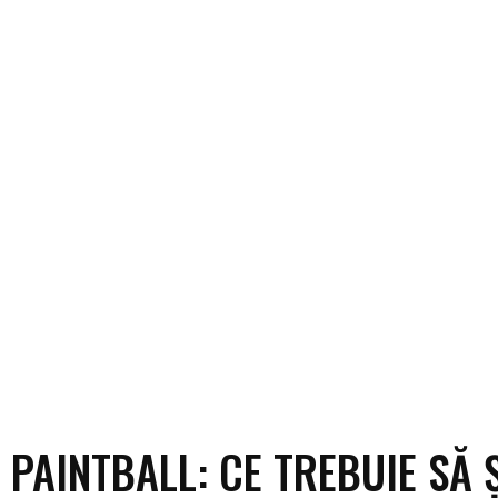
ECO
SANATATE / HOBBY
SOCIAL / CULTURAL
T
 PAINTBALL: CE TREBUIE SĂ Ș