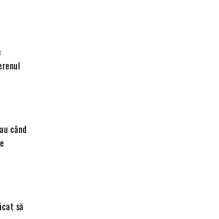
e
erenul
sau când
ce
icat să