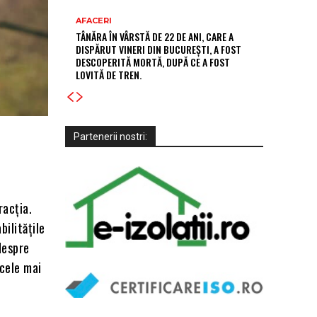
AFACERI
TÂNĂRA ÎN VÂRSTĂ DE 22 DE ANI, CARE A
DISPĂRUT VINERI DIN BUCUREȘTI, A FOST
DESCOPERITĂ MORTĂ, DUPĂ CE A FOST
LOVITĂ DE TREN.
Partenerii nostri:
racția.
bilitățile
 despre
 cele mai