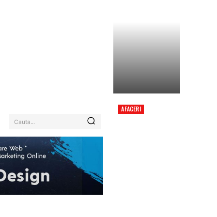
AFACERI
ACCIDENT GRAV CU
Cauta...
MICROBUZUL
FORMAȚIEI DINAMO 2:
ADRIAN ROPOTAN A
FOST RĂNIT, O
PERSOANĂ A DECEDAT,
ACTIVAT PLAN ROȘU.