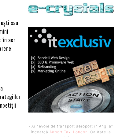
puști sau
mini
t în aer
 arene
La
rategiilor
mpetiții
- Ai nevoie de transport aeroport in Anglia?
Încearcă
Airport Taxi London
. Calitate la