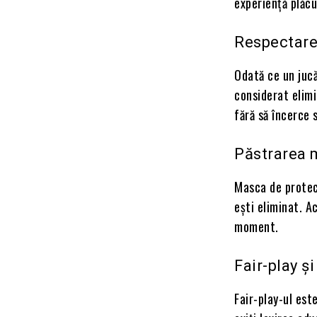
experiență plăcu
Respectarea
Odată ce un jucă
considerat elimi
fără să încerce 
Păstrarea m
Masca de protecț
ești eliminat. A
moment.
Fair-play ș
Fair-play-ul est