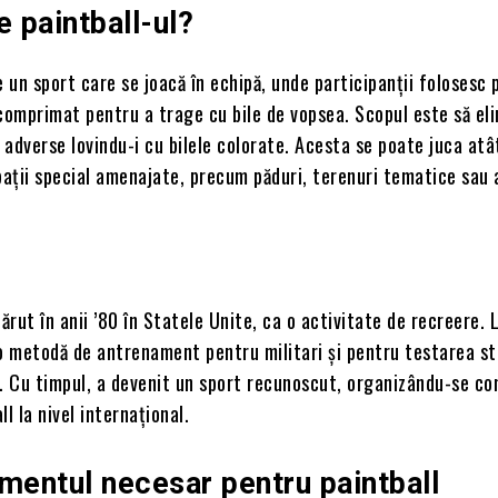
e paintball-ul?
e un sport care se joacă în echipă, unde participanții folosesc 
comprimat pentru a trage cu bile de vopsea. Scopul este să eli
i adverse lovindu-i cu bilele colorate. Acesta se poate juca atâ
 spații special amenajate, precum păduri, terenuri tematice sau
părut în anii ’80 în Statele Unite, ca o activitate de recreere. 
o metodă de antrenament pentru militari și pentru testarea st
. Cu timpul, a devenit un sport recunoscut, organizându-se co
all la nivel internațional.
mentul necesar pentru paintball