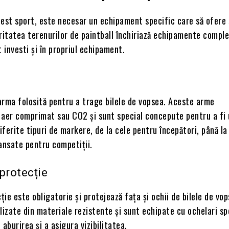
cest sport, este necesar un echipament specific care să ofere
ritatea terenurilor de paintball închiriază echipamente comple
t investi și în propriul echipament.
arma folosită pentru a trage bilele de vopsea. Aceste arme
 aer comprimat sau CO2 și sunt special concepute pentru a fi 
diferite tipuri de markere, de la cele pentru începători, până la
nsate pentru competiții.
protecție
ie este obligatorie și protejează fața și ochii de bilele de vop
lizate din materiale rezistente și sunt echipate cu ochelari sp
 aburirea și a asigura vizibilitatea.