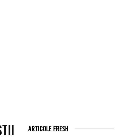
EHNOLOGIE / ITC
MORE
TII
ARTICOLE FRESH