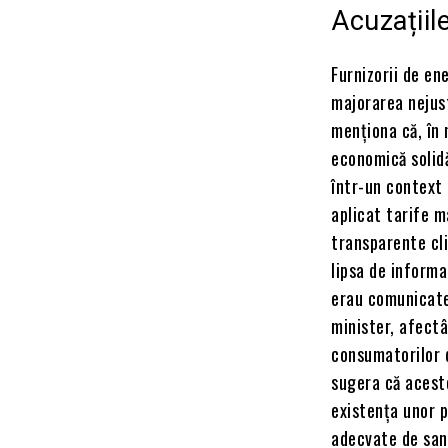
Acuzațiil
Furnizorii de en
majorarea nejus
menționa că, în 
economică solidă
într-un context d
aplicat tarife m
transparente cli
lipsa de inform
erau comunicate
minister, afectâ
consumatorilor d
sugera că aceste
existența unor p
adecvate de san