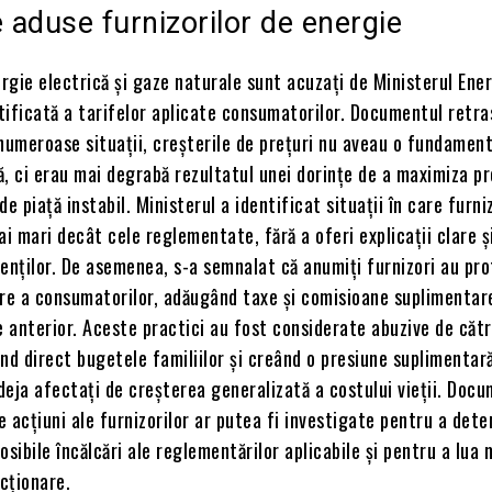
e aduse furnizorilor de energie
ergie electrică și gaze naturale sunt acuzați de Ministerul Ener
tificată a tarifelor aplicate consumatorilor. Documentul retra
numeroase situații, creșterile de prețuri nu aveau o fundamen
, ci erau mai degrabă rezultatul unei dorințe de a maximiza pr
e piață instabil. Ministerul a identificat situații în care furni
ai mari decât cele reglementate, fără a oferi explicații clare ș
enților. De asemenea, s-a semnalat că anumiți furnizori au pro
are a consumatorilor, adăugând taxe și comisioane suplimentar
 anterior. Aceste practici au fost considerate abuzive de căt
nd direct bugetele familiilor și creând o presiune suplimentar
eja afectați de creșterea generalizată a costului vieții. Doc
 acțiuni ale furnizorilor ar putea fi investigate pentru a det
osibile încălcări ale reglementărilor aplicabile și pentru a lua 
cționare.