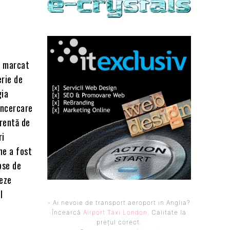
u marcat
erie de
gia
încercare
urentă de
ri
ne a fost
ipse de
leze
l
- Ai nevoie de transport aeroport in Anglia?
Încearcă
Airport Taxi London
. Calitate la
prețul corect.