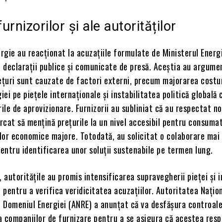
furnizorilor și ale autorităților
ergie au reacționat la acuzațiile formulate de Ministerul Energ
e declarații publice și comunicate de presă. Aceștia au argume
ețuri sunt cauzate de factori externi, precum majorarea costur
iei pe piețele internaționale și instabilitatea politică globală 
rile de aprovizionare. Furnizorii au subliniat că au respectat n
ercat să mențină prețurile la un nivel accesibil pentru consumat
ilor economice majore. Totodată, au solicitat o colaborare mai
pentru identificarea unor soluții sustenabile pe termen lung.
, autoritățile au promis intensificarea supravegherii pieței și i
i pentru a verifica veridicitatea acuzațiilor. Autoritatea Națio
 Domeniul Energiei (ANRE) a anunțat că va desfășura controal
a companiilor de furnizare pentru a se asigura că acestea res