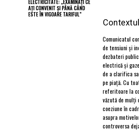
ELECTRICITATE: „EXAMINAȚI CE
AȚI CONVENIT ȘI PÂNĂ CÂND
ESTE ÎN VIGOARE TARIFUL”
Contextul
Comunicatul con
de tensiuni și i
dezbateri public
electrică și gaz
de a clarifica sa
pe piață. Cu toa
referitoare la c
văzută de mulți 
coeziune în cadr
asupra motivelo
controversa dej