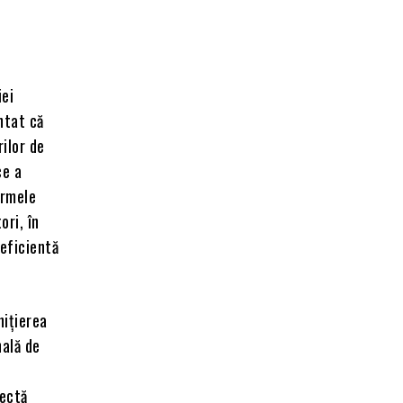
iei
ntat că
ilor de
ce a
ormele
ori, în
 eficientă
nițierea
nală de
e
pectă