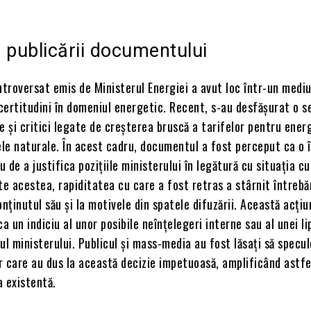
 publicării documentului
troversat emis de Ministerul Energiei a avut loc într-un medi
ncertitudini în domeniul energetic. Recent, s-au desfășurat o s
e și critici legate de creșterea bruscă a tarifelor pentru ener
ele naturale. În acest cadru, documentul a fost perceput ca o 
u de a justifica pozițiile ministerului în legătură cu situația c
te acestea, rapiditatea cu care a fost retras a stârnit întrebă
onținutul său și la motivele din spatele difuzării. Această acțiu
ca un indiciu al unor posibile neînțelegeri interne sau al unei l
ul ministerului. Publicul și mass-media au fost lăsați să specu
r care au dus la această decizie impetuoasă, amplificând astfe
a existentă.