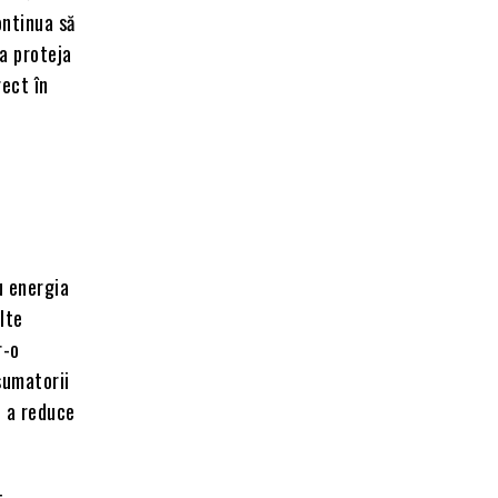
ontinua să
a proteja
ect în
u energia
lte
r-o
sumatorii
e a reduce