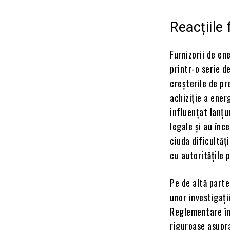
Reacțiile 
Furnizorii de en
printr-o serie d
creșterile de pr
achiziție a energ
influențat lanțu
legale și au înc
ciuda dificultăț
cu autoritățile 
Pe de altă parte
unor investigați
Reglementare în
riguroase asupr