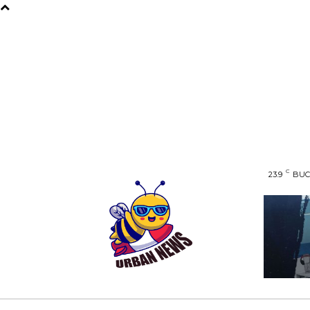
C
23.9
BUC