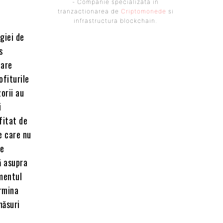
- Companie specializata in
tranzactionarea de
Criptomonede
si
infrastructura blockchain.
giei de
s
tare
ofiturile
zorii au
i
fitat de
e care nu
re
ă asupra
umentul
ermina
măsuri