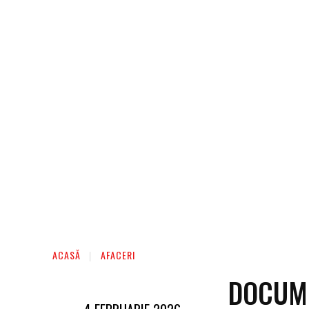
AFACERI
ENTERTAINMENT
HOME & D
ACASĂ
AFACERI
DOCUME