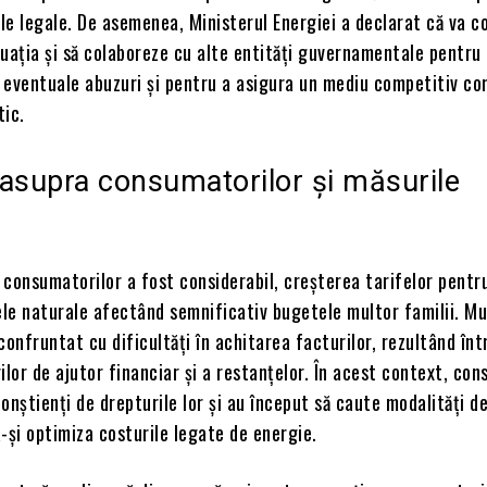
e legale. De asemenea, Ministerul Energiei a declarat că va c
uația și să colaboreze cu alte entități guvernamentale pentru 
 eventuale abuzuri și pentru a asigura un mediu competitiv cor
tic.
asupra consumatorilor și măsurile
 consumatorilor a fost considerabil, creșterea tarifelor pentr
ele naturale afectând semnificativ bugetele multor familii. Mu
confruntat cu dificultăți în achitarea facturilor, rezultând înt
ilor de ajutor financiar și a restanțelor. În acest context, con
onștienți de drepturile lor și au început să caute modalități d
-și optimiza costurile legate de energie.