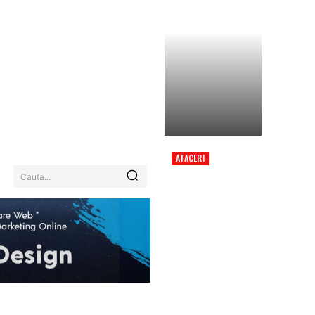
AFACERI
ITALIA ARE PLANURI
Cauta...
DE A CERE
SUSPENDAREA
SPANIEI DIN SPAȚIUL
SCHENGEN. MOTIVUL
ADUS ÎN DISCUȚIE DE
ANTONIO TAJANI.