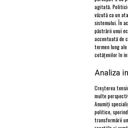
agitată. Politic
văzută ca un ata
sistemului. În a
păstrării unui ec
accentuată de co
termen lung ale 
cetățenilor în in
Analiza in
Creșterea tensi
multe perspectiv
Anumiți speciali
politice, sporin
transformării un
reacțiile și urm