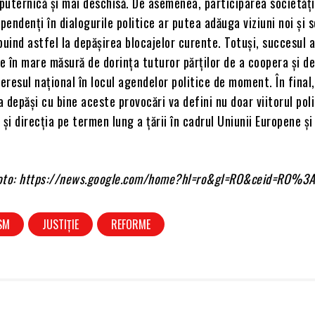
uternică și mai deschisă. De asemenea, participarea societății 
pendenți în dialogurile politice ar putea adăuga viziuni noi și s
buind astfel la depășirea blocajelor curente. Totuși, succesul 
de în mare măsură de dorința tuturor părților de a coopera și d
teresul național în locul agendelor politice de moment. În final,
 depăși cu bine aceste provocări va defini nu doar viitorul poli
 și direcția pe termen lung a țării în cadrul Uniunii Europene ș
 foto: https://news.google.com/home?hl=ro&gl=RO&ceid=RO%3
SM
JUSTIȚIE
REFORME