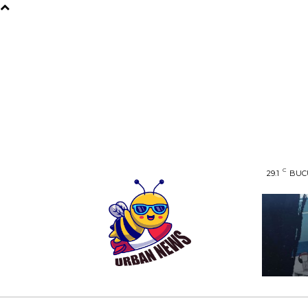
C
29.1
BUC