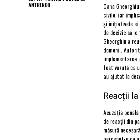
ANTRENOR
Oana Gheorghiu e
civile, iar impl
și inițiativele 
de decizie să le
Gheorghiu a reuș
domenii. Autorit
implementarea un
fost văzută ca u
au ajutat la dezv
Reacții l
Acuzația penală 
de reacții din pa
măsură necesară 
perceput-o ca pe