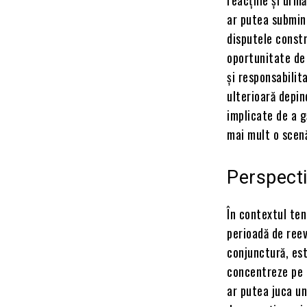
ar putea submina
disputele constr
oportunitate de
și responsabilit
ulterioară depin
implicate de a g
mai mult o scenă
Perspecti
În contextul ten
perioadă de reev
conjunctură, este
concentreze pe r
ar putea juca un