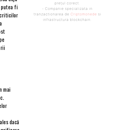
prețul corect.
 putea fi
- Companie specializata in
riticilor
tranzactionarea de
Criptomonede
si
infrastructura blockchain.
a
ost
 pe
rii
n mai
c.
elor
 ales dacă
ensificare