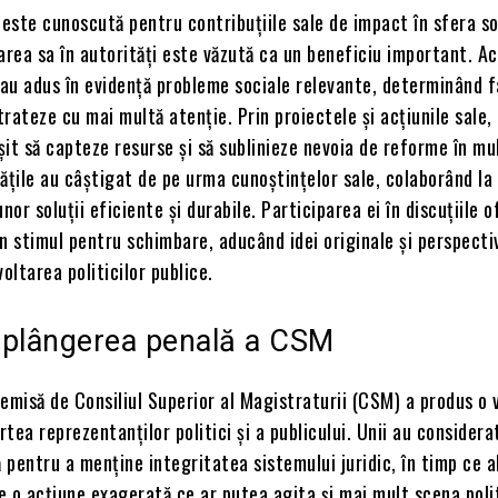
ste cunoscută pentru contribuțiile sale de impact în sfera so
icarea sa în autorități este văzută ca un beneficiu important. A
ei au adus în evidență probleme sociale relevante, determinând f
 trateze cu mai multă atenție. Prin proiectele și acțiunile sale,
it să capteze resurse și să sublinieze nevoia de reforme în mu
ățile au câștigat de pe urma cunoștințelor sale, colaborând la
or soluții eficiente și durabile. Participarea ei în discuțiile o
n stimul pentru schimbare, aducând idei originale și perspecti
oltarea politicilor publice.
a plângerea penală a CSM
emisă de Consiliul Superior al Magistraturii (CSM) a produs o 
rtea reprezentanților politici și a publicului. Unii au considera
pentru a menține integritatea sistemului juridic, în timp ce al
 o acțiune exagerată ce ar putea agita și mai mult scena poli