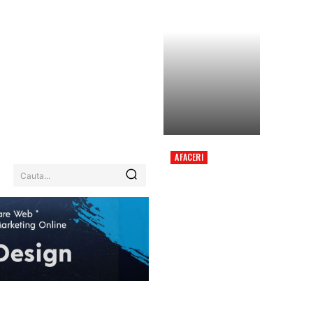
AFACERI
ITALIENII AU AJUNS LA
Cauta...
O CONCLUZIE DUPĂ CE
L-AU URMĂRIT PE
RADU DRĂGUȘIN TIMP
DE 90 DE MINUTE ÎN
MECIUL CU REAL
MADRID.