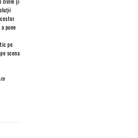
civile și
oluții
acestor
e a pune
tic pe
i pe scena
Aro