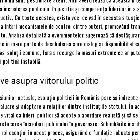
 încrederea publicului în justiție și competența liderilor în a 
uctiv. Cu toate acestea, există voci ce văd în această situație
 a întări mecanismele de control dintre puteri, promovând tra
ate. Analiza detaliată a evenimentelor sugerează că desfășura
de în mare parte de deschiderea spre dialog și disponibilitatea 
ăsi soluții comune, fără a recurge la măsuri extreme ce ar pute
 politică instabilă.
ve asupra viitorului politic
siunilor actuale, evoluția politicii în România pare să îndrepte
aluare și adaptare a relațiilor dintre instituțiile statului. În a
 vital ca liderii politici să adopte o abordare realistă și să se
efacerea încrederii publicului în guvernare. Schimbările insti
 rol esențial în acest proces, asigurând o fundație robustă pen