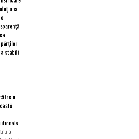
soluționa
 o
nsparență
rea
părților
a stabili
 către o
ceastă
tuționale
tru o