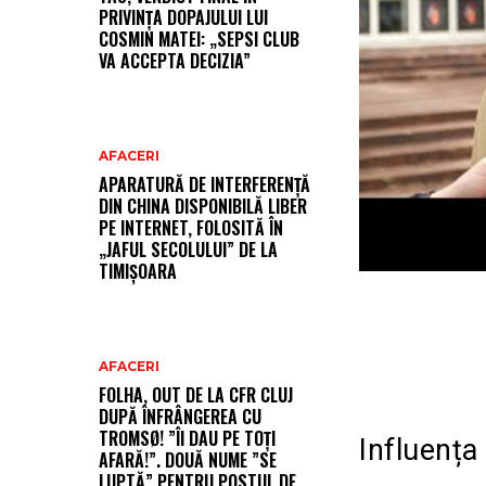
PRIVINȚA DOPAJULUI LUI
COSMIN MATEI: „SEPSI CLUB
VA ACCEPTA DECIZIA”
AFACERI
APARATURĂ DE INTERFERENȚĂ
DIN CHINA DISPONIBILĂ LIBER
PE INTERNET, FOLOSITĂ ÎN
„JAFUL SECOLULUI” DE LA
TIMIȘOARA
AFACERI
FOLHA, OUT DE LA CFR CLUJ
DUPĂ ÎNFRÂNGEREA CU
TROMSØ! ”ÎI DAU PE TOȚI
Influența
AFARĂ!”. DOUĂ NUME ”SE
LUPTĂ” PENTRU POSTUL DE