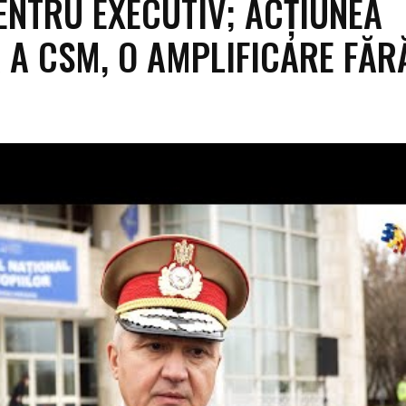
ENTRU EXECUTIV; ACȚIUNEA
 A CSM, O AMPLIFICARE FĂR