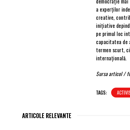
democrație mai p
a experților inde
creative, contri
inițiative depin
pe primul loc in
capacitatea de a
termen scurt, ci
internațională.
Sursa articol /
TAGS:
ACTIVI
ARTICOLE RELEVANTE