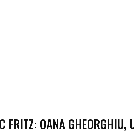
ECO
SANATATE / HOBBY
SOCIAL / CULTURAL
T
C FRITZ: OANA GHEORGHIU, 