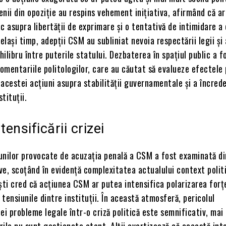
ienii din opoziție au respins vehement inițiativa, afirmând că ar
c asupra libertății de exprimare și o tentativă de intimidare a c
celași timp, adepții CSM au subliniat nevoia respectării legii și 
hilibru între puterile statului. Dezbaterea în spațiul public a f
mentariile politologilor, care au căutat să evalueze efectele
acestei acțiuni asupra stabilității guvernamentale și a încrede
stituții.
tensificării crizei
unilor provocate de acuzația penală a CSM a fost examinată di
e, scoțând în evidență complexitatea actualului context politi
ști cred că acțiunea CSM ar putea intensifica polarizarea forț
d tensiunile dintre instituții. În această atmosferă, pericolul
ei probleme legale într-o criză politică este semnificativ, mai
ările nu sunt gestionate atent. Alții avertizează că această int