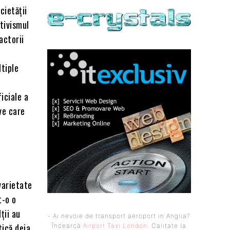
cietății
ctivismul
actorii
ltiple
ficiale a
ve care
varietate
t-o o
ții au
- Ai nevoie de transport aeroport in Anglia?
tică deja
Încearcă
Airport Taxi London
. Calitate la