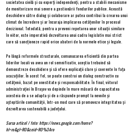
societatea civilă și cu experți independenți, pentru a stabili mecanisme
de monitorizare mai severe a gestionării fondurilor publice. Această
deschidere către dialog și colaborare ar putea contribui la crearea unui
climat de încredere și ar încuraja implicarea cetățenilor în procesul
decizional. Totodată, pentru a preveni repetarea unor situații similare
în viitor, este imperativă dezvoltarea unui cadru legislativ mai strict
care să sancționeze rapid orice abateri de la normele etice și legale.
Pe lângă reformele structurale, comunucarea eficientă din partea
liderilor locali va avea un rol semnificativ, aceștia trebuind să
demonstreze deschidere și să ofere explicații clare și coerente în fața
acuzațiilor. În acest fel, se poate construi un dialog constructiv cu
cetățenii, bazat pe onestitate și responsabilitate. În final, viitorul
administrației în Brașov va depinde în mare măsură de capacitatea
acesteia de a se adapta și de a răspunde prompt la nevoile și
așteptările comunității, într-un mod care să promoveze integritatea și
dezvoltarea sustenabilă a județului.
Sursa articol / foto: https://news.google.com/home?
hl=ro&gl=RO&ceid=RO%3Aro