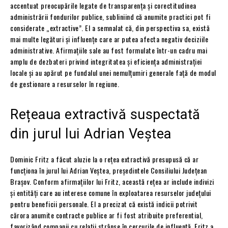
accentuat preocupările legate de transparența și corectitudinea
administrării fondurilor publice, subliniind că anumite practici pot fi
considerate „extractive”. El a semnalat că, din perspectiva sa, există
mai multe legături și influențe care ar putea afecta negativ deciziile
administrative. Afirmațiile sale au fost formulate într-un cadru mai
amplu de dezbateri privind integritatea și eficiența administrației
locale și au apărut pe fundalul unei nemulțumiri generale față de modul
de gestionare a resurselor în regiune.
Rețeaua extractivă suspectată
din jurul lui Adrian Veștea
Dominic Fritz a făcut aluzie la o rețea extractivă presupusă că ar
funcționa în jurul lui Adrian Veștea, președintele Consiliului Județean
Brașov. Conform afirmațiilor lui Fritz, această rețea ar include indivizi
și entități care au interese comune în exploatarea resurselor județului
pentru beneficii personale. El a precizat că există indicii potrivit
cărora anumite contracte publice ar fi fost atribuite preferential,
favorizând companii cu relații strânse în cercurile de influență. Fritz a