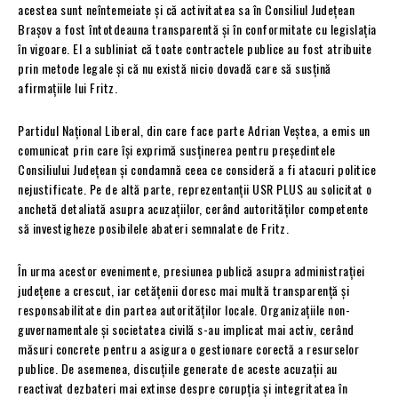
acestea sunt neîntemeiate și că activitatea sa în Consiliul Județean
Brașov a fost întotdeauna transparentă și în conformitate cu legislația
în vigoare. El a subliniat că toate contractele publice au fost atribuite
prin metode legale și că nu există nicio dovadă care să susțină
afirmațiile lui Fritz.
Partidul Național Liberal, din care face parte Adrian Veștea, a emis un
comunicat prin care își exprimă susținerea pentru președintele
Consiliului Județean și condamnă ceea ce consideră a fi atacuri politice
nejustificate. Pe de altă parte, reprezentanții USR PLUS au solicitat o
anchetă detaliată asupra acuzațiilor, cerând autorităților competente
să investigheze posibilele abateri semnalate de Fritz.
În urma acestor evenimente, presiunea publică asupra administrației
județene a crescut, iar cetățenii doresc mai multă transparență și
responsabilitate din partea autorităților locale. Organizațiile non-
guvernamentale și societatea civilă s-au implicat mai activ, cerând
măsuri concrete pentru a asigura o gestionare corectă a resurselor
publice. De asemenea, discuțiile generate de aceste acuzații au
reactivat dezbateri mai extinse despre corupția și integritatea în