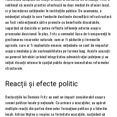
subliniat că aceste practici afectează nu doar mediul de afaceri local,
ci și încrederea cetățenilor în instituțiile publice. De asemenea, a
evidențiat situații în care fondurile destinate dezvoltării infrastructurii
au fost redirecționate către proiecte cu beneficiile discutabile,
sugerând că deciziile ar putea reflecta influențe externe asupra
procesului decizional. În plus, Fritz a semnalat lipsa de transparență în
gestionarea resurselor naturale, cum ar fi pădurile și terenurile
agricole, care ar fi exploatate excesiv, neținându-se cont de impactul
asupra mediului și de sustenabilitatea pe termen lung. Aceste acuzații
au generat întrebări privind integritatea administrației județene și au
inițiat discuții intense în spațiul public despre necesitatea reformelor
structurale.
Reacții și efecte politic
Declarațiile lui Dominic Fritz au avut un impact considerabil asupra
scenei politice locale și naționale. Ca urmare a acuzațiilor, au apărut
multiple reacții din partea diverselor formațiuni politice și a liderilor
locali. Adrian Veștea a respins cu fermitate acuzațiile, susținând că