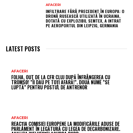
AFACERI
INFILTRARE FĂRĂ PRECEDENT ÎN EUROPA: O
DRONĂ RUSEASCĂ UTILIZATĂ ÎN UCRAINA,
DOTATĂ CU EXPLOZIBIL SEMTEX, A INTRAT
PE AEROPORTUL DIN LEIPZIG, GERMANIA
LATEST POSTS
AR
AFACERI
FOLHA, OUT DE LA CFR CLUJ DUPĂ ÎNFRÂNGEREA CU
FR
TROMSØ! ”ÎI DAU PE TOȚI AFARĂ!”. DOUĂ NUME ”SE
LUPTĂ” PENTRU POSTUL DE ANTRENOR
AFACERI
REACȚIA COMISIEI EUROPENE LA MODIFICĂRILE ADUSE DE
PARLAMENT ÎN LEGĂTURĂ CU LEGEA DE DECARBONIZARE.