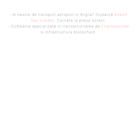
- Ai nevoie de transport aeroport in Anglia? Încearcă
Airport
Taxi London
. Calitate la prețul corect.
- Companie specializata in tranzactionarea de
Criptomonede
si infrastructura blockchain.
UBBEE
Ubbee.ro un site de știri / blog de noutăți, dedicat diseminării de
informații și actualități. Acesta oferă articole, reportaje și analize pe
teme diverse, de la evenimente curente la subiecte specifice de interes.
Este un spațiu digital pentru informare și educație. Contactati-ne
oricand la adresa: contact@ubbee.ro
© Acest site este creat si administrat de
Ubbee.ro
. Toate
drepturile rezervate.
ULTIMELE ARTICOLE