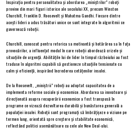
Inspirația pentru personalitatea și abordarea „miniștrilor” roboți
provine din mari figuri istorice ale secolului XX, precum Winston
Churchill, Franklin D. Roosevelt și Mahatma Gandhi. Fiecare dintre
acești lideri a adus trăsături unice ce sunt integrate în algoritmii ce
guvernează roboții.
Churchill, cunoscut pentru retorica sa motivantă și hotărârea sa în fața
provocărilor, a influențat modul în care roboții abordează crizele și
situațiile de urgență. Abilitățile lui de lider în timpul războiului au fost
traduse în algoritmi capabili să gestioneze situațiile tensionate cu
calm și eficiență, inspirând încrederea cetățenilor insulei.
De la Roosevelt, „miniștrii” roboți au adoptat capacitatea de a
implementa reforme sociale și economice. Abordarea sa inovatoare și
direcționată asupra recuperării economice a fost transpusă în
programe ce vizează dezvoltarea durabilă și bunăstarea generală a
populației insulei. Roboții sunt programați să îmbrățișeze o viziune pe
termen lung, orientată spre creștere și stabilitate economică,
reflectând politici asemănătoare cu cele ale New Deal-ului.