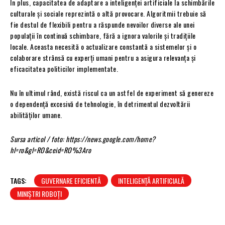
În plus, capacitatea de adaptare a inteligenței artificiale la schimbările
culturale și sociale reprezintă o altă provocare. Algoritmii trebuie să
fie destul de flexibili pentru a răspunde nevoilor diverse ale unei
populații în continuă schimbare, fără a ignora valorile și tradițiile
locale. Aceasta necesită o actualizare constantă a sistemelor și o
colaborare strânsă cu experți umani pentru a asigura relevanța și
eficacitatea politicilor implementate.
Nu în ultimul rând, există riscul ca un astfel de experiment să genereze
o dependență excesivă de tehnologie, în detrimentul dezvoltării
abilităților umane.
Sursa articol / foto: https://news.google.com/home?
hl=ro&gl=RO&ceid=RO%3Aro
TAGS:
GUVERNARE EFICIENTĂ
INTELIGENȚĂ ARTIFICIALĂ
MINIȘTRI ROBOȚI