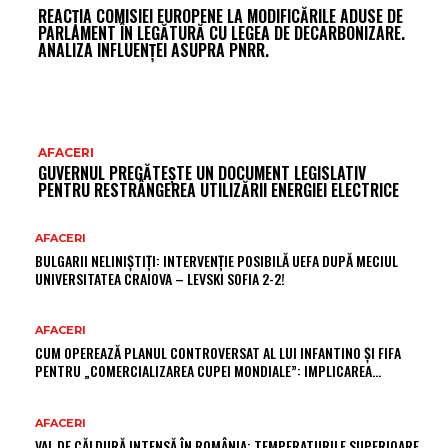
REACȚIA COMISIEI EUROPENE LA MODIFICĂRILE ADUSE DE
PARLAMENT ÎN LEGĂTURĂ CU LEGEA DE DECARBONIZARE.
ANALIZA INFLUENȚEI ASUPRA PNRR.
AFACERI
GUVERNUL PREGĂTEȘTE UN DOCUMENT LEGISLATIV
PENTRU RESTRÂNGEREA UTILIZĂRII ENERGIEI ELECTRICE
AFACERI
BULGARII NELINIȘTIȚI: INTERVENȚIE POSIBILĂ UEFA DUPĂ MECIUL
UNIVERSITATEA CRAIOVA – LEVSKI SOFIA 2-2!
AFACERI
CUM OPEREAZĂ PLANUL CONTROVERSAT AL LUI INFANTINO ȘI FIFA
PENTRU „COMERCIALIZAREA CUPEI MONDIALE”: IMPLICAREA…
AFACERI
VAL DE CĂLDURĂ INTENSĂ ÎN ROMÂNIA: TEMPERATURILE SUPERIOARE