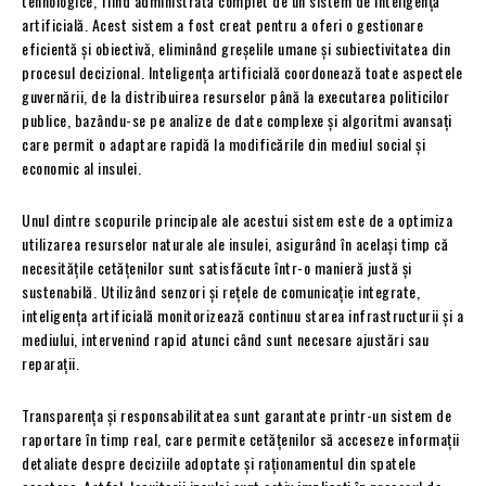
tehnologice, fiind administrată complet de un sistem de inteligență
artificială. Acest sistem a fost creat pentru a oferi o gestionare
eficientă și obiectivă, eliminând greșelile umane și subiectivitatea din
procesul decizional. Inteligența artificială coordonează toate aspectele
guvernării, de la distribuirea resurselor până la executarea politicilor
publice, bazându-se pe analize de date complexe și algoritmi avansați
care permit o adaptare rapidă la modificările din mediul social și
economic al insulei.
Unul dintre scopurile principale ale acestui sistem este de a optimiza
utilizarea resurselor naturale ale insulei, asigurând în același timp că
necesitățile cetățenilor sunt satisfăcute într-o manieră justă și
sustenabilă. Utilizând senzori și rețele de comunicație integrate,
inteligența artificială monitorizează continuu starea infrastructurii și a
mediului, intervenind rapid atunci când sunt necesare ajustări sau
reparații.
Transparența și responsabilitatea sunt garantate printr-un sistem de
raportare în timp real, care permite cetățenilor să acceseze informații
detaliate despre deciziile adoptate și raționamentul din spatele