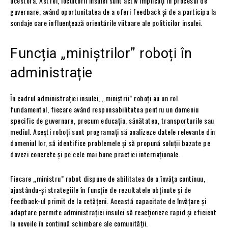
acestora. Astfel, locuitorii insulei sunt activ implicați în procesul de
guvernare, având oportunitatea de a oferi feedback și de a participa la
sondaje care influențează orientările viitoare ale politicilor insulei.
Funcția „miniștrilor” roboți în
administrație
În cadrul administrației insulei, „miniștrii” roboți au un rol
fundamental, fiecare având responsabilitatea pentru un domeniu
specific de guvernare, precum educația, sănătatea, transporturile sau
mediul. Acești roboți sunt programați să analizeze datele relevante din
domeniul lor, să identifice problemele și să propună soluții bazate pe
dovezi concrete și pe cele mai bune practici internaționale.
Fiecare „ministru” robot dispune de abilitatea de a învăța continuu,
ajustându-și strategiile în funcție de rezultatele obținute și de
feedback-ul primit de la cetățeni. Această capacitate de învățare și
adaptare permite administrației insulei să reacționeze rapid și eficient
la nevoile în continuă schimbare ale comunității.