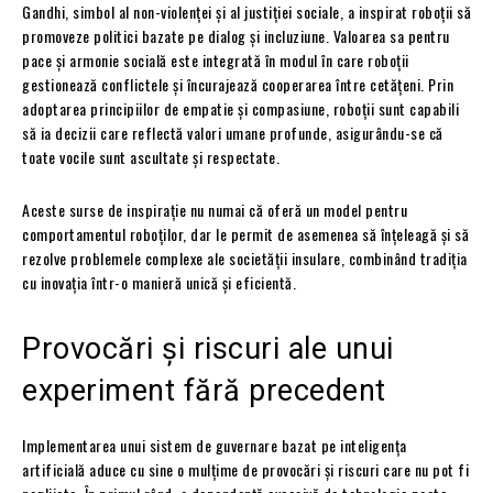
Gandhi, simbol al non-violenței și al justiției sociale, a inspirat roboții să
promoveze politici bazate pe dialog și incluziune. Valoarea sa pentru
pace și armonie socială este integrată în modul în care roboții
gestionează conflictele și încurajează cooperarea între cetățeni. Prin
adoptarea principiilor de empatie și compasiune, roboții sunt capabili
să ia decizii care reflectă valori umane profunde, asigurându-se că
toate vocile sunt ascultate și respectate.
Aceste surse de inspirație nu numai că oferă un model pentru
comportamentul roboților, dar le permit de asemenea să înțeleagă și să
rezolve problemele complexe ale societății insulare, combinând tradiția
cu inovația într-o manieră unică și eficientă.
Provocări și riscuri ale unui
experiment fără precedent
Implementarea unui sistem de guvernare bazat pe inteligența
artificială aduce cu sine o mulțime de provocări și riscuri care nu pot fi