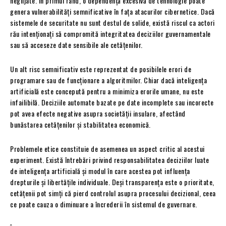
neglijate. În primul rând, o dependență excesivă de tehnologie poate
genera vulnerabilități semnificative în fața atacurilor cibernetice. Dacă
sistemele de securitate nu sunt destul de solide, există riscul ca actori
rău intenționați să compromită integritatea deciziilor guvernamentale
sau să acceseze date sensibile ale cetățenilor.
Un alt risc semnificativ este reprezentat de posibilele erori de
programare sau de funcționare a algoritmilor. Chiar dacă inteligența
artificială este concepută pentru a minimiza erorile umane, nu este
infailibilă. Deciziile automate bazate pe date incomplete sau incorecte
pot avea efecte negative asupra societății insulare, afectând
bunăstarea cetățenilor și stabilitatea economică.
Problemele etice constituie de asemenea un aspect critic al acestui
experiment. Există întrebări privind responsabilitatea deciziilor luate
de inteligența artificială și modul în care acestea pot influența
drepturile și libertățile individuale. Deși transparența este o prioritate,
cetățenii pot simți că pierd controlul asupra procesului decizional, ceea
ce poate cauza o diminuare a încrederii în sistemul de guvernare.