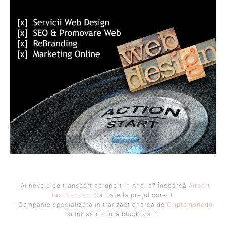
- Ai nevoie de transport aeroport in Anglia? Încearcă
Airport
Taxi London
. Calitate la prețul corect.
- Companie specializata in tranzactionarea de
Criptomonede
si infrastructura blockchain.