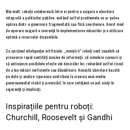
Mai mult, roboții colaborează între ei pentru a asigura o abordare
integrată a politicilor publice, evitând astfel problemele ce ar putea
apărea dintr-o guvernare fragmentată sau fără coordonare. Acest mod
de operare asigură o coerență în implementarea măsurilor și o utilizare
optimă a resurselor disponibile.
Cu sprijinul inteligenței artificiale, „miniștrii” roboți sunt capabili să
proceseze rapid cantități masive de informații, să simuleze scenarii și
să anticipeze posibilele efecte ale deciziilor lor, reducând astfel riscul
de a lua măsuri ineficiente sau dăunătoare. Această abordare bazată
pe date și analize riguroase contribuie la crearea unui mediu
guvernamental stabil și previzibil, în care cetățenii se pot simți în
siguranță și implicați.
Inspirațiile pentru roboți:
Churchill, Roosevelt și Gandhi