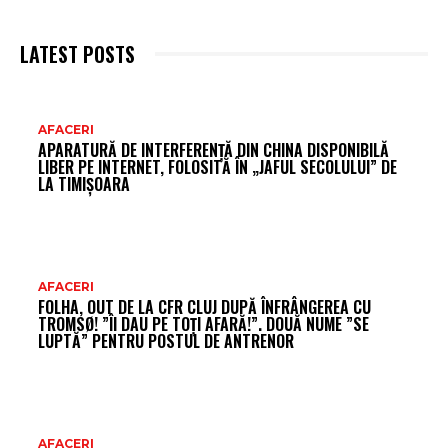
LATEST POSTS
AR
AFACERI
APARATURĂ DE INTERFERENȚĂ DIN CHINA DISPONIBILĂ
FR
LIBER PE INTERNET, FOLOSITĂ ÎN „JAFUL SECOLULUI” DE
LA TIMIȘOARA
AFACERI
FOLHA, OUT DE LA CFR CLUJ DUPĂ ÎNFRÂNGEREA CU
TROMSØ! ”ÎI DAU PE TOȚI AFARĂ!”. DOUĂ NUME ”SE
LUPTĂ” PENTRU POSTUL DE ANTRENOR
AFACERI