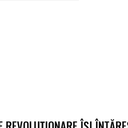
ECO
SANATATE / HOBBY
SOCIAL / CULTURAL
T
E REVOLUȚIONARE ÎȘI ÎNTĂR