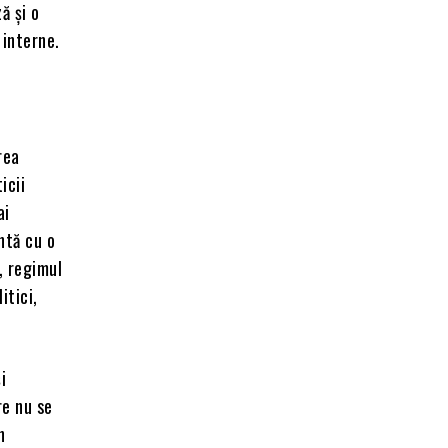
ă și o
 interne.
rea
icii
ai
ntă cu o
, regimul
itici,
i
re nu se
n