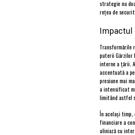
strategie nu doa
rețea de securit
Impactul 
Transformările r
puterii Gărzilor
interne a țării.
accentuată a pei
presiune mai mar
a intensificat m
limitând astfel 
În același timp,
financiare a con
aliniază cu inte