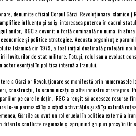
onare, denumite oficial Corpul Gărzii Revoluționare Islamice (I
 amplifice influența și să își întărească puterea în cadrul statu
ngul anilor, IRGC a devenit o forță dominantă nu numai în sfera 
e economice și politice strategice. Această organizație paramil
luția Islamică din 1979, a fost inițial destinată protejării nou
irii loviturilor de stat militare. Totuși, rolul său a evoluat cons
 actor esențial în politica internă a Iranului.
ștere a Gărzilor Revoluționare se manifestă prin numeroasele l
eri, construcții, telecomunicații și alte industrii strategice. P
aniilor pe care le dețin, IRGC a reușit să acceseze resurse fi
re le-au permis să își susțină activitățile și să își extindă reț
emenea, Gărzile au avut un rol crucial în politica externă a Iran
n diferite conflicte regionale și sprijinind grupuri proxy în Ori