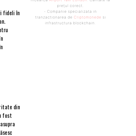
prețul corect.
 fideli în
- Companie specializata in
tranzactionarea de
Criptomonede
si
an.
infrastructura blockchain.
ntru
în
în
ritate din
u fost
 asupra
găsesc