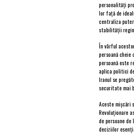
personalități pr
lor față de idea
centraliza puter
stabilității regi
În vârful acesto
persoană cheie c
persoană este r
aplica politici 
Iranul se pregăt
securitate mai 
Aceste mișcări s
Revoluționare as
de persoane de î
deciziilor esenț