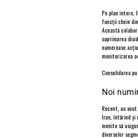
Pe plan intern, 
funcții cheie di
Această colabora
suprimarea disid
numeroase acțiun
monitorizarea ac
Consolidarea put
Noi numir
Recent, au avut 
Iran, întărind ș
menite să asigur
diverselor segm