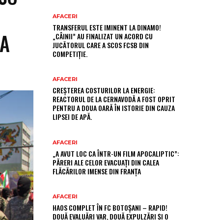
AFACERI
TRANSFERUL ESTE IMINENT LA DINAMO!
EA
„CÂINII” AU FINALIZAT UN ACORD CU
JUCĂTORUL CARE A SCOS FCSB DIN
COMPETIȚIE.
AFACERI
CREȘTEREA COSTURILOR LA ENERGIE:
REACTORUL DE LA CERNAVODĂ A FOST OPRIT
PENTRU A DOUA OARĂ ÎN ISTORIE DIN CAUZA
LIPSEI DE APĂ.
AFACERI
„A AVUT LOC CA ÎNTR-UN FILM APOCALIPTIC”:
PĂRERI ALE CELOR EVACUAȚI DIN CALEA
FLĂCĂRILOR IMENSE DIN FRANȚA
AFACERI
HAOS COMPLET ÎN FC BOTOȘANI – RAPID!
DOUĂ EVALUĂRI VAR, DOUĂ EXPULZĂRI ȘI O