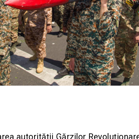
Acțiune
rea autorității Gărzilor Revoluționar