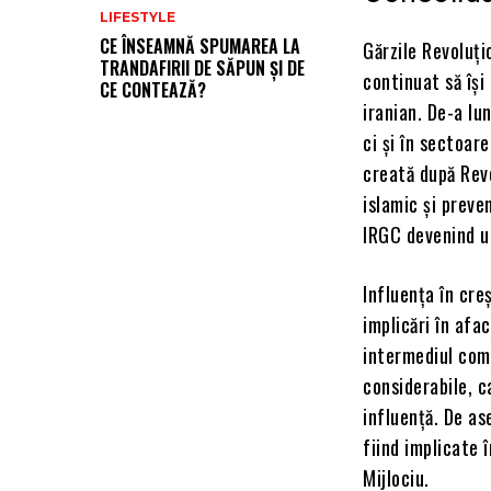
LIFESTYLE
CE ÎNSEAMNĂ SPUMAREA LA
Gărzile Revoluți
TRANDAFIRII DE SĂPUN ȘI DE
continuat să își
CE CONTEAZĂ?
iranian. De-a lu
ci și în sectoar
creată după Revo
islamic și preven
IRGC devenind un
Influența în cre
implicări în afac
intermediul comp
considerabile, ca
influență. De as
fiind implicate î
Mijlociu.