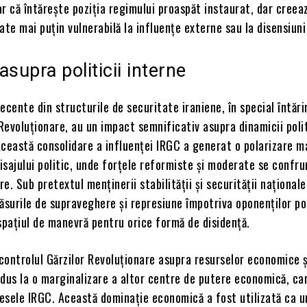
r că întărește poziția regimului proaspăt instaurat, dar creeaz
ate mai puțin vulnerabilă la influențe externe sau la disensiuni
asupra politicii interne
ecente din structurile de securitate iraniene, în special întări
 Revoluționare, au un impact semnificativ asupra dinamicii polit
 Această consolidare a influenței IRGC a generat o polarizare m
sajului politic, unde forțele reformiste și moderate se confru
e. Sub pretextul menținerii stabilității și securității naționale
ăsurile de supraveghere și represiune împotriva oponenților pol
spațiul de manevră pentru orice formă de disidență.
 controlul Gărzilor Revoluționare asupra resurselor economice ș
dus la o marginalizare a altor centre de putere economică, ca
resele IRGC. Această dominație economică a fost utilizată ca u