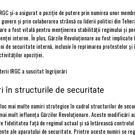
IRGC și-a asigurat o poziție de putere prin numirea unor membri
n guvern și prin colaborarea strânsă cu liderii politici din Teher
re a fost vitală pentru menținerea stabilității regimului și pe
enței interne. În plus, Gărzile Revoluționare au fost implicate 
i de securitate internă, inclusiv în reprimarea protestelor și 
tivităților opoziției.
erii IRGC a suscitat îngrijorări
i în structurile de securitate
loc mai multe numiri strategice în cadrul structurilor de secu
i mai mult influența Gărzilor Revoluționare. Aceste modificări a
e fidelitatea față de regimul actual și să întărească controlul
ente ale aparatului de securitate. Printre aceste numiri se re