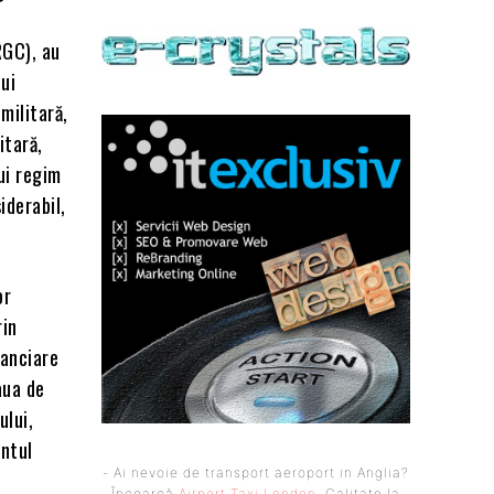
RGC), au
lui
militară,
itară,
lui regim
iderabil,
or
rin
nanciare
eaua de
ului,
entul
- Ai nevoie de transport aeroport in Anglia?
Încearcă
Airport Taxi London
. Calitate la