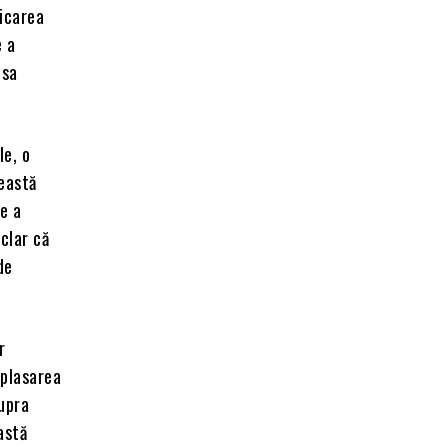
dicarea
e a
esa
le, o
ceastă
e a
clar că
de
r
 plasarea
supra
astă