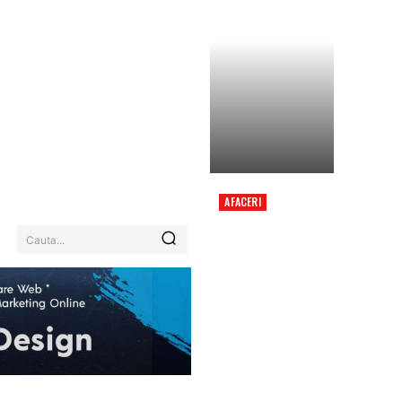
AFACERI
HARTA CLIMATICĂ
DETALIATĂ PE NIVEL
Cauta...
DE CARTIER PENTRU
UN ORAȘ DIN
ROMÂNIA. PRECIZIE DE
2 METRI ÎN CEEA CE
PRIVEȘTE
INUNDAȚIILE.