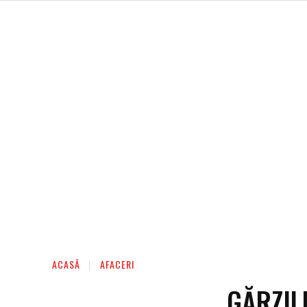
AFACERI
ENTERTAINMENT
HOME & D
ACASĂ
AFACERI
GĂRZIL