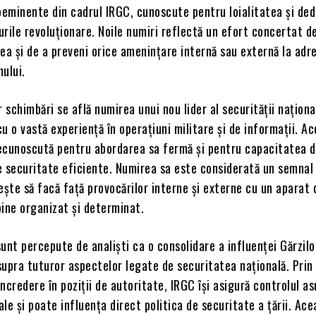
oeminente din cadrul IRGC, cunoscute pentru loialitatea și de
lurile revoluționare. Noile numiri reflectă un efort concertat d
ea și de a preveni orice amenințare internă sau externă la adr
mului.
r schimbări se află numirea unui nou lider al securității naționa
u o vastă experiență în operațiuni militare și de informații. A
ecunoscută pentru abordarea sa fermă și pentru capacitatea d
de securitate eficiente. Numirea sa este considerată un semnal 
ește să facă față provocărilor interne și externe cu un aparat 
bine organizat și determinat.
unt percepute de analiști ca o consolidare a influenței Gărzilo
upra tuturor aspectelor legate de securitatea națională. Prin
ncredere în poziții de autoritate, IRGC își asigură controlul a
iale și poate influența direct politica de securitate a țării. Ace