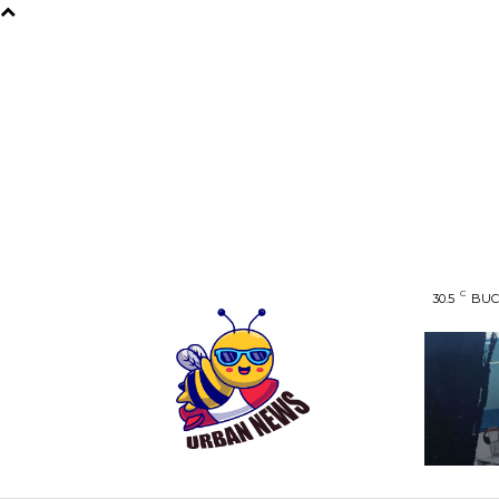
C
30.5
BUC