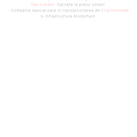
Taxi London
. Calitate la prețul corect.
- Companie specializata in tranzactionarea de
Criptomonede
si infrastructura blockchain.
UBBEE
Ubbee.ro un site de știri / blog de noutăți, dedicat diseminării de
informații și actualități. Acesta oferă articole, reportaje și analize pe
teme diverse, de la evenimente curente la subiecte specifice de interes.
Este un spațiu digital pentru informare și educație. Contactati-ne
oricand la adresa: contact@ubbee.ro
© Acest site este creat si administrat de
Ubbee.ro
. Toate
drepturile rezervate.
ULTIMELE ARTICOLE
MIRCEA LUCESCU RĂMÂNE LA ECHIPA NAȚIONALĂ » VA CONDUCE ROMÂNIA
ÎN MECIUL DE BARAJ CU TURCIA