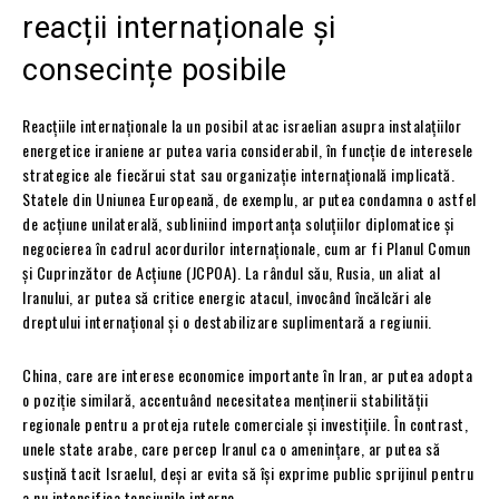
reacții internaționale și
consecințe posibile
Reacțiile internaționale la un posibil atac israelian asupra instalațiilor
energetice iraniene ar putea varia considerabil, în funcție de interesele
strategice ale fiecărui stat sau organizație internațională implicată.
Statele din Uniunea Europeană, de exemplu, ar putea condamna o astfel
de acțiune unilaterală, subliniind importanța soluțiilor diplomatice și
negocierea în cadrul acordurilor internaționale, cum ar fi Planul Comun
și Cuprinzător de Acțiune (JCPOA). La rândul său, Rusia, un aliat al
Iranului, ar putea să critice energic atacul, invocând încălcări ale
dreptului internațional și o destabilizare suplimentară a regiunii.
China, care are interese economice importante în Iran, ar putea adopta
o poziție similară, accentuând necesitatea menținerii stabilității
regionale pentru a proteja rutele comerciale și investițiile. În contrast,
unele state arabe, care percep Iranul ca o amenințare, ar putea să
susțină tacit Israelul, deși ar evita să își exprime public sprijinul pentru
a nu intensifica tensiunile interne.