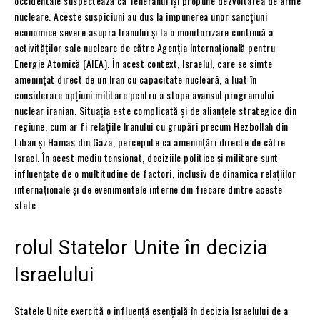
occidentale suspectează că Teheranul își propune dezvoltarea de arme
nucleare. Aceste suspiciuni au dus la impunerea unor sancțiuni
economice severe asupra Iranului și la o monitorizare continuă a
activităților sale nucleare de către Agenția Internațională pentru
Energie Atomică (AIEA). În acest context, Israelul, care se simte
amenințat direct de un Iran cu capacitate nucleară, a luat în
considerare opțiuni militare pentru a stopa avansul programului
nuclear iranian. Situația este complicată și de alianțele strategice din
regiune, cum ar fi relațiile Iranului cu grupări precum Hezbollah din
Liban și Hamas din Gaza, percepute ca amenințări directe de către
Israel. În acest mediu tensionat, deciziile politice și militare sunt
influențate de o multitudine de factori, inclusiv de dinamica relațiilor
internaționale și de evenimentele interne din fiecare dintre aceste
state.
rolul Statelor Unite în decizia
Israelului
Statele Unite exercită o influență esențială în decizia Israelului de a