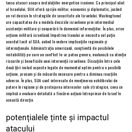
lansa atacuri asupra instalațiilor energetice iraniene. Ca principal aliat
al Israelului, SUA oferă sprijin militar, economic și diplomatic, jucând
un rol decisiv în strategiile de securitate ale Israelului. Washingtonul
are capacitatea de a modela deciziile israeliene prin intermediul
asistenței militare și cooperării în domeniul informațiilor. În plus, orice
acțiune militară israeliană împotriva Iranului ar necesita cel puțin
acordul tacit al SUA, având în vedere implicațiile regionale și
internaționale. Administrația americană, conștientă de posibilele
instabilități pe care un conflict le-ar putea genera, evaluează cu atenție
riscurile și beneficiile unei intervenții israeliene. Discuțiile între cele
două țări includ aspecte legate de momentul optim pentru o posibilă
acțiune, precum și de măsurile necesare pentru a diminua reacțiile
adverse. În plus, SUA sunt interesate de menținerea echilibrului de
putere în regiune și de protejarea intereselor sale strategice, ceea ce
implică o evaluare detaliată a fiecărei acțiuni întreprinse de Israel în
această direcție.
potențialele ținte și impactul
atacului