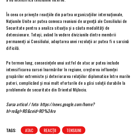
În ceea ce privește reacțiile din partea organizațiilor internaționale,
Națiunile Unite ar putea convoca reuniuni de urgență ale Consiliului de
Securitate pentru a analiza situația și a căuta modalități de
detensionare. Totuși, având în vedere diviziunile dintre membrii
permanenți ai Consiliului, adoptarea unei rezoluții ar putea fi o sarcină
dificilă.
Pe termen lung, consecințele unui astfel de atac ar putea include
intensificarea cursei înarmărilor în regiune, creșterea influenței
grupărilor extremiste și deteriorarea relațiilor diplomatice între marile
puteri, complicând și mai mult eforturile de a găsi soluții durabile la
problemele de securitate din Orientul Mijlociu.
Sursa articol / foto: https://news.google.com/home?
hl=ro&gl=RO&ceid=RO%3Aro
TAGS:
ATAC
REACȚII
TENSIUNI