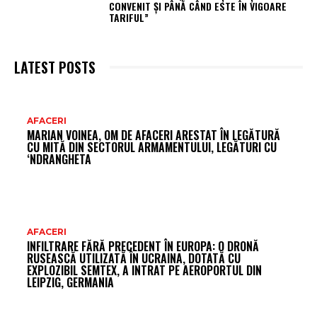
CONVENIT ȘI PÂNĂ CÂND ESTE ÎN VIGOARE
TARIFUL”
LATEST POSTS
AR
AFACERI
MARIAN VOINEA, OM DE AFACERI ARESTAT ÎN LEGĂTURĂ
FR
CU MITĂ DIN SECTORUL ARMAMENTULUI, LEGĂTURI CU
‘NDRANGHETA
AFACERI
INFILTRARE FĂRĂ PRECEDENT ÎN EUROPA: O DRONĂ
RUSEASCĂ UTILIZATĂ ÎN UCRAINA, DOTATĂ CU
EXPLOZIBIL SEMTEX, A INTRAT PE AEROPORTUL DIN
LEIPZIG, GERMANIA