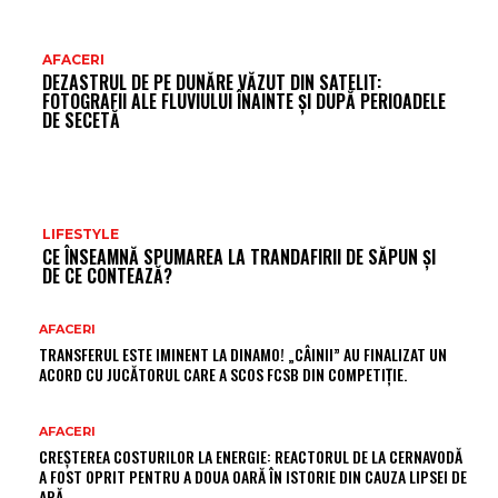
AFACERI
DEZASTRUL DE PE DUNĂRE VĂZUT DIN SATELIT:
FOTOGRAFII ALE FLUVIULUI ÎNAINTE ȘI DUPĂ PERIOADELE
DE SECETĂ
LIFESTYLE
CE ÎNSEAMNĂ SPUMAREA LA TRANDAFIRII DE SĂPUN ȘI
DE CE CONTEAZĂ?
AFACERI
TRANSFERUL ESTE IMINENT LA DINAMO! „CÂINII” AU FINALIZAT UN
ACORD CU JUCĂTORUL CARE A SCOS FCSB DIN COMPETIȚIE.
AFACERI
CREȘTEREA COSTURILOR LA ENERGIE: REACTORUL DE LA CERNAVODĂ
A FOST OPRIT PENTRU A DOUA OARĂ ÎN ISTORIE DIN CAUZA LIPSEI DE
APĂ.