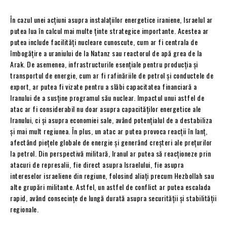
În cazul unei acțiuni asupra instalațiilor energetice iraniene, Israelul ar
putea lua în calcul mai multe ținte strategice importante. Acestea ar
putea include facilități nucleare cunoscute, cum ar fi centrala de
îmbogățire a uraniului de la Natanz sau reactorul de apă grea de la
Arak. De asemenea, infrastructurile esențiale pentru producția și
transportul de energie, cum ar fi rafinăriile de petrol și conductele de
export, ar putea fi vizate pentru a slăbi capacitatea financiară a
Iranului de a susține programul său nuclear. Impactul unui astfel de
atac ar fi considerabil nu doar asupra capacităților energetice ale
Iranului, ci și asupra economiei sale, având potențialul de a destabiliza
și mai mult regiunea. În plus, un atac ar putea provoca reacții în lanț,
afectând piețele globale de energie și generând creșteri ale prețurilor
la petrol. Din perspectivă militară, Iranul ar putea să reacționeze prin
atacuri de represalii, fie direct asupra Israelului, fie asupra
intereselor israeliene din regiune, folosind aliați precum Hezbollah sau
alte grupări militante. Astfel, un astfel de conflict ar putea escalada
rapid, având consecințe de lungă durată asupra securității și stabilității
regionale.