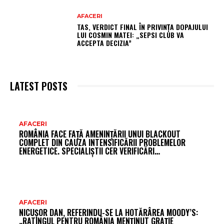
AFACERI
TAS, VERDICT FINAL ÎN PRIVINȚA DOPAJULUI
LUI COSMIN MATEI: „SEPSI CLUB VA
ACCEPTA DECIZIA”
LATEST POSTS
AR
AFACERI
ROMÂNIA FACE FAȚĂ AMENINȚĂRII UNUI BLACKOUT
FR
COMPLET DIN CAUZA INTENSIFICĂRII PROBLEMELOR
ENERGETICE. SPECIALIȘTII CER VERIFICĂRI…
AFACERI
NICUȘOR DAN, REFERINDU-SE LA HOTĂRÂREA MOODY’S:
„RATINGUL PENTRU ROMÂNIA MENȚINUT GRAȚIE