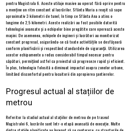
pentru Magistrala 6. Aceste utilaje masive au operat fără oprire pentru
a menține un ritm constant al lucrărilor. Sfânta Maria a reușit să sape
aproximativ 3 kilometri de tunel, în timp ce Sfânta Ana a atins o
lungime de 2,5 kilometri. Aceste realizări au fost posibile datorită
tehnologiei avansate și a echipelor bine pregătite care operează aceste
mașini. De asemenea, echipele de ingineri și lucrători au monitorizat
constant progresul, asigurându-se că toate activitățile se desfășoară
conform planificării și respectând standardele de siguranță. Utilizarea
acestor echipamente a redus considerabil timpul necesar pentru
săpături, permițând astfel ca proiectul să progreseze rapid și eficient.
În plus, tehnologia folosită a diminuat impactul asupra zonelor urbane,
limitând disconfortul pentru locuitorii din apropierea șantierelor.
Progresul actual al stațiilor de
metrou
Referitor la stadiul actual al stațiilor de metrou de pe traseul
Magistralei 6, lucrările sunt într-o etapă avansată de execuție. Multe
dintre stațiile planificate au început să se contureze, cu structurile de