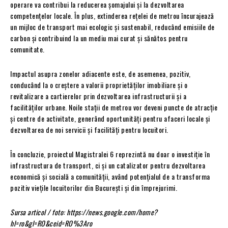
operare va contribui la reducerea șomajului și la dezvoltarea
competențelor locale. În plus, extinderea rețelei de metrou încurajează
un mijloc de transport mai ecologic și sustenabil, reducând emisiile de
carbon și contribuind la un mediu mai curat și sănătos pentru
comunitate.
Impactul asupra zonelor adiacente este, de asemenea, pozitiv,
conducând la o creștere a valorii proprietăților imobiliare și o
revitalizare a cartierelor prin dezvoltarea infrastructurii și a
facilităților urbane. Noile stații de metrou vor deveni puncte de atracție
și centre de activitate, generând oportunități pentru afaceri locale și
dezvoltarea de noi servicii și facilități pentru locuitori.
În concluzie, proiectul Magistralei 6 reprezintă nu doar o investiție în
infrastructura de transport, ci și un catalizator pentru dezvoltarea
economică și socială a comunității, având potențialul de a transforma
pozitiv viețile locuitorilor din București și din împrejurimi.
Sursa articol / foto: https://news.google.com/home?
hl=ro&gl=RO&ceid=RO%3Aro