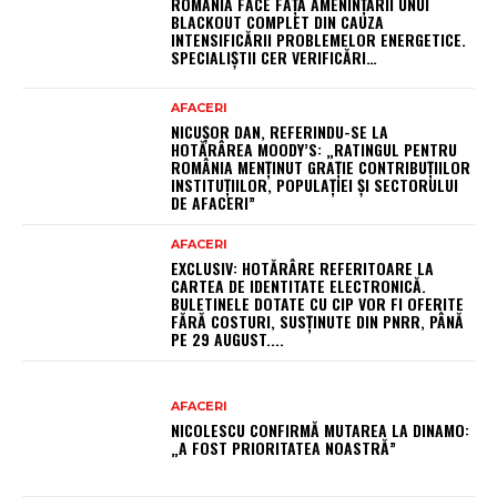
ROMÂNIA FACE FAȚĂ AMENINȚĂRII UNUI
BLACKOUT COMPLET DIN CAUZA
INTENSIFICĂRII PROBLEMELOR ENERGETICE.
SPECIALIȘTII CER VERIFICĂRI…
AFACERI
NICUȘOR DAN, REFERINDU-SE LA
HOTĂRÂREA MOODY’S: „RATINGUL PENTRU
ROMÂNIA MENȚINUT GRAȚIE CONTRIBUȚIILOR
INSTITUȚIILOR, POPULAȚIEI ȘI SECTORULUI
DE AFACERI”
AFACERI
EXCLUSIV: HOTĂRÂRE REFERITOARE LA
CARTEA DE IDENTITATE ELECTRONICĂ.
BULETINELE DOTATE CU CIP VOR FI OFERITE
FĂRĂ COSTURI, SUSȚINUTE DIN PNRR, PÂNĂ
PE 29 AUGUST....
AFACERI
NICOLESCU CONFIRMĂ MUTAREA LA DINAMO:
„A FOST PRIORITATEA NOASTRĂ”