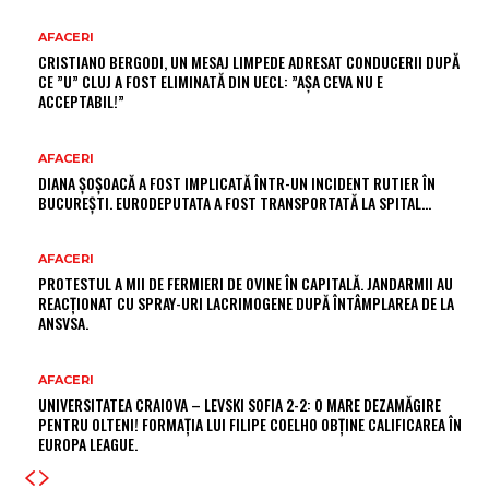
AFACERI
CRISTIANO BERGODI, UN MESAJ LIMPEDE ADRESAT CONDUCERII DUPĂ
CE ”U” CLUJ A FOST ELIMINATĂ DIN UECL: ”AȘA CEVA NU E
ACCEPTABIL!”
AFACERI
DIANA ȘOȘOACĂ A FOST IMPLICATĂ ÎNTR-UN INCIDENT RUTIER ÎN
BUCUREȘTI. EURODEPUTATA A FOST TRANSPORTATĂ LA SPITAL…
AFACERI
PROTESTUL A MII DE FERMIERI DE OVINE ÎN CAPITALĂ. JANDARMII AU
REACȚIONAT CU SPRAY-URI LACRIMOGENE DUPĂ ÎNTÂMPLAREA DE LA
ANSVSA.
AFACERI
UNIVERSITATEA CRAIOVA – LEVSKI SOFIA 2-2: O MARE DEZAMĂGIRE
PENTRU OLTENI! FORMAȚIA LUI FILIPE COELHO OBȚINE CALIFICAREA ÎN
EUROPA LEAGUE.