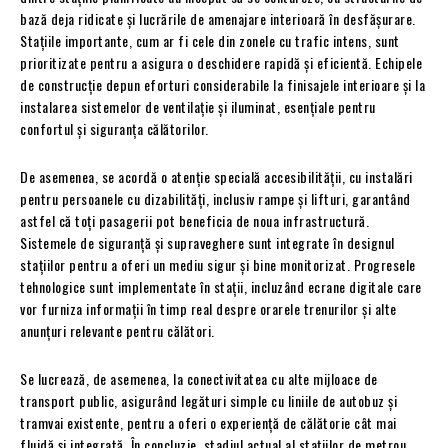
bază deja ridicate și lucrările de amenajare interioară în desfășurare.
Stațiile importante, cum ar fi cele din zonele cu trafic intens, sunt
prioritizate pentru a asigura o deschidere rapidă și eficientă. Echipele
de construcție depun eforturi considerabile la finisajele interioare și la
instalarea sistemelor de ventilație și iluminat, esențiale pentru
confortul și siguranța călătorilor.
De asemenea, se acordă o atenție specială accesibilității, cu instalări
pentru persoanele cu dizabilități, inclusiv rampe și lifturi, garantând
astfel că toți pasagerii pot beneficia de noua infrastructură.
Sistemele de siguranță și supraveghere sunt integrate în designul
stațiilor pentru a oferi un mediu sigur și bine monitorizat. Progresele
tehnologice sunt implementate în stații, incluzând ecrane digitale care
vor furniza informații în timp real despre orarele trenurilor și alte
anunțuri relevante pentru călători.
Se lucrează, de asemenea, la conectivitatea cu alte mijloace de
transport public, asigurând legături simple cu liniile de autobuz și
tramvai existente, pentru a oferi o experiență de călătorie cât mai
fluidă și integrată. În concluzie, stadiul actual al stațiilor de metrou