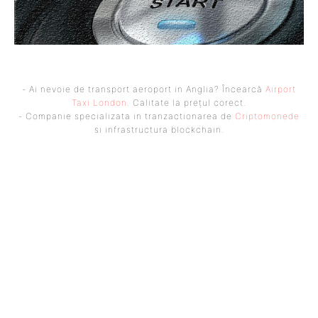
- Ai nevoie de transport aeroport in Anglia? Încearcă
Airport
Taxi London
. Calitate la prețul corect.
- Companie specializata in tranzactionarea de
Criptomonede
si infrastructura blockchain.
UBBEE
Ubbee.ro un site de știri / blog de noutăți, dedicat diseminării de
informații și actualități. Acesta oferă articole, reportaje și analize pe
teme diverse, de la evenimente curente la subiecte specifice de interes.
Este un spațiu digital pentru informare și educație. Contactati-ne
oricand la adresa: contact@ubbee.ro