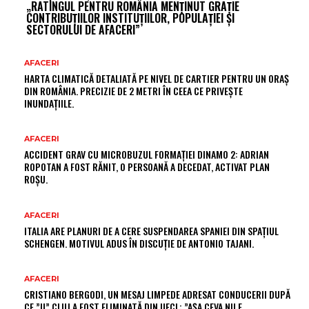
„RATINGUL PENTRU ROMÂNIA MENȚINUT GRAȚIE
CONTRIBUȚIILOR INSTITUȚIILOR, POPULAȚIEI ȘI
SECTORULUI DE AFACERI”
AFACERI
HARTA CLIMATICĂ DETALIATĂ PE NIVEL DE CARTIER PENTRU UN ORAȘ
DIN ROMÂNIA. PRECIZIE DE 2 METRI ÎN CEEA CE PRIVEȘTE
INUNDAȚIILE.
AFACERI
ACCIDENT GRAV CU MICROBUZUL FORMAȚIEI DINAMO 2: ADRIAN
ROPOTAN A FOST RĂNIT, O PERSOANĂ A DECEDAT, ACTIVAT PLAN
ROȘU.
AFACERI
ITALIA ARE PLANURI DE A CERE SUSPENDAREA SPANIEI DIN SPAȚIUL
SCHENGEN. MOTIVUL ADUS ÎN DISCUȚIE DE ANTONIO TAJANI.
AFACERI
CRISTIANO BERGODI, UN MESAJ LIMPEDE ADRESAT CONDUCERII DUPĂ
CE ”U” CLUJ A FOST ELIMINATĂ DIN UECL: ”AȘA CEVA NU E