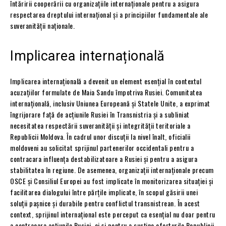
întăririi cooperării cu organizațiile internaționale pentru a asigura
respectarea dreptului internațional și a principiilor fundamentale ale
suveranității naționale.
Implicarea internațională
Implicarea internațională a devenit un element esențial în contextul
acuzațiilor formulate de Maia Sandu împotriva Rusiei. Comunitatea
internațională, inclusiv Uniunea Europeană și Statele Unite, a exprimat
îngrijorare față de acțiunile Rusiei în Transnistria și a subliniat
necesitatea respectării suveranității și integrității teritoriale a
Republicii Moldova. În cadrul unor discuții la nivel înalt, oficialii
moldoveni au solicitat sprijinul partenerilor occidentali pentru a
contracara influența destabilizatoare a Rusiei și pentru a asigura
stabilitatea în regiune. De asemenea, organizații internaționale precum
OSCE și Consiliul Europei au fost implicate în monitorizarea situației și
facilitarea dialogului între părțile implicate, în scopul găsirii unei
soluții pașnice și durabile pentru conflictul transnistrean. În acest
context, sprijinul internațional este perceput ca esențial nu doar pentru
a contracara acțiunile Rusiei, ci și pentru a susține eforturile Republicii