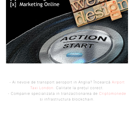
- Ai nevoie de transport aeroport in Anglia? Încearcă
Airport
Taxi London
. Calitate la prețul corect.
- Companie specializata in tranzactionarea de
Criptomonede
si infrastructura blockchain.
UBBEE