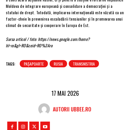
Moldova de integrare europeană și consolidare a democrației și a
statului de drept. Totodată, implicarea internațională este văzută ca un
factor-cheie în prevenirea escaladării tensiunilor și în promovarea unui
climat de securitate și cooperare în Europa de Est.
Sursa articol / foto: https://news.google.com/home?
hl=ro&gl=RO&ceid=RO%3Aro
TAGS:
PAȘAPOARTE
RUSIA
TRANSNISTRIA
17 MAI 2026
AUTORII UBBEE.RO