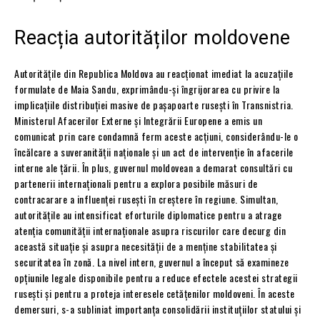
Reacția autorităților moldovene
Autoritățile din Republica Moldova au reacționat imediat la acuzațiile
formulate de Maia Sandu, exprimându-și îngrijorarea cu privire la
implicațiile distribuției masive de pașapoarte rusești în Transnistria.
Ministerul Afacerilor Externe și Integrării Europene a emis un
comunicat prin care condamnă ferm aceste acțiuni, considerându-le o
încălcare a suveranității naționale și un act de intervenție în afacerile
interne ale țării. În plus, guvernul moldovean a demarat consultări cu
partenerii internaționali pentru a explora posibile măsuri de
contracarare a influenței rusești în creștere în regiune. Simultan,
autoritățile au intensificat eforturile diplomatice pentru a atrage
atenția comunității internaționale asupra riscurilor care decurg din
această situație și asupra necesității de a menține stabilitatea și
securitatea în zonă. La nivel intern, guvernul a început să examineze
opțiunile legale disponibile pentru a reduce efectele acestei strategii
rusești și pentru a proteja interesele cetățenilor moldoveni. În aceste
demersuri, s-a subliniat importanța consolidării instituțiilor statului și