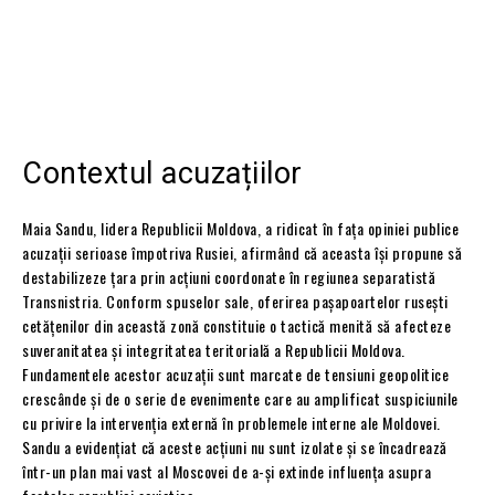
Contextul acuzațiilor
Maia Sandu, lidera Republicii Moldova, a ridicat în fața opiniei publice
acuzații serioase împotriva Rusiei, afirmând că aceasta își propune să
destabilizeze țara prin acțiuni coordonate în regiunea separatistă
Transnistria. Conform spuselor sale, oferirea pașapoartelor rusești
cetățenilor din această zonă constituie o tactică menită să afecteze
suveranitatea și integritatea teritorială a Republicii Moldova.
Fundamentele acestor acuzații sunt marcate de tensiuni geopolitice
crescânde și de o serie de evenimente care au amplificat suspiciunile
cu privire la intervenția externă în problemele interne ale Moldovei.
Sandu a evidențiat că aceste acțiuni nu sunt izolate și se încadrează
într-un plan mai vast al Moscovei de a-și extinde influența asupra