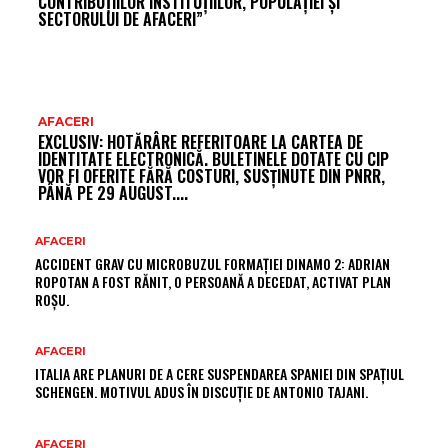
CONTRIBUȚIILOR INSTITUȚIILOR, POPULAȚIEI ȘI
SECTORULUI DE AFACERI”
AFACERI
EXCLUSIV: HOTĂRÂRE REFERITOARE LA CARTEA DE
IDENTITATE ELECTRONICĂ. BULETINELE DOTATE CU CIP
VOR FI OFERITE FĂRĂ COSTURI, SUSȚINUTE DIN PNRR,
PÂNĂ PE 29 AUGUST....
AFACERI
ACCIDENT GRAV CU MICROBUZUL FORMAȚIEI DINAMO 2: ADRIAN
ROPOTAN A FOST RĂNIT, O PERSOANĂ A DECEDAT, ACTIVAT PLAN
ROȘU.
AFACERI
ITALIA ARE PLANURI DE A CERE SUSPENDAREA SPANIEI DIN SPAȚIUL
SCHENGEN. MOTIVUL ADUS ÎN DISCUȚIE DE ANTONIO TAJANI.
AFACERI