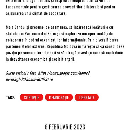
existente. Dialogul deschis și respectul reciproc sunt văzute ca
fundamentale pentru gestionarea provocărilor bilaterale și pentru
asigurarea unui climat de cooperare.
Maia Sandu își propune, de asemenea, să întărească legăturile cu
statele din Parteneriatul Estic și să exploreze noi oportunități de
colaborare în cadrul organizațiilor internaționale. Prin diversificarea
parteneriatelor externe, Republica Moldova urmărește să-și consolideze
poziția pe scena internațională și să atragă investiții care să contribuie
la dezvoltarea economică și socială a țării.
Sursa articol / foto: https://news.google.com/home?
hl=ro&gl=RO&ceid=RO%3Aro
TAGS:
CORUPȚIE
DEMOCRAȚIE
LIBERTATE
6 FEBRUARIE 2026