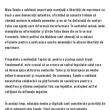
Maia Sandu a subliniat importanța esențială a libertății de exprimare ca
bază a unei democrații autentice, afirmând că aceasta trebuie să
rămână exclusiv în mâinile oamenilor și nu să fie deturnată de conturi
false sau agenți care difuzează dezinformare. În contextul actual, unde
manipularea informațiilor și știrile false devin din ce în ce mai
frecvente, liderii politici din Moldova sunt chemați să ia măsuri
eficiente pentru a contracara aceste amenințări la adresa libertății de
exprimare.
Președinta a evidențiat faptul că, pentru a proteja acest drept
fundamental, este crucial să se creeze un cadrul legislativ solid care
să descurajeze utilizarea conturilor false și să încurajeze un mediu
online transparent și responsabil. De asemenea, Sandu a subliniat
necesitatea colaborării cu platformele de socializare pentru a
identifica și elimina conținutul fals sau înșelător, protejând astfel
cetățenii de influențe negative.
În același timp, educația media și digitală sunt considerate priorități de
către administrația Sandu, fiind percepute ca instrumente