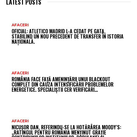
LATEST POSTS
AR
AFACERI
OFICIAL: ATLETICO MADRID L-A CEDAT PE GATA,
FR
STABILIND UN NOU PRECEDENT DE TRANSFER ÎN ISTORIA
NAȚIONALĂ.
AFACERI
ROMÂNIA FACE FAȚĂ AMENINȚĂRII UNUI BLACKOUT
COMPLET DIN CAUZA INTENSIFICĂRII PROBLEMELOR
ENERGETICE. SPECIALIȘTII CER VERIFICĂRI…
AFACERI
NICUȘOR DAN, REFERINDU-SE LA HOTĂRÂREA MOODY’S:
„RATINGUL PENTRU ROMÂNIA MENȚINUT GRAȚIE