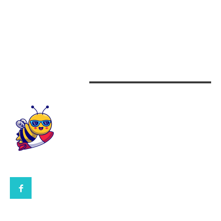
Arta si istorie
Auto
Beauty
Design interior
CONTACTEAZA-NE
CONTACT UBBEE.RO
POLITICA DE COOKIES (GDPR)