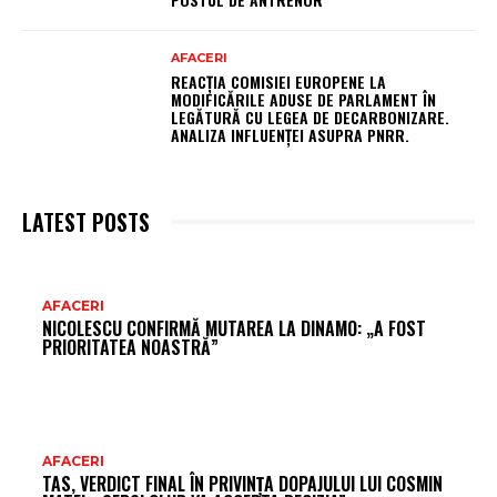
AFACERI
REACȚIA COMISIEI EUROPENE LA
MODIFICĂRILE ADUSE DE PARLAMENT ÎN
LEGĂTURĂ CU LEGEA DE DECARBONIZARE.
ANALIZA INFLUENȚEI ASUPRA PNRR.
LATEST POSTS
AR
AFACERI
NICOLESCU CONFIRMĂ MUTAREA LA DINAMO: „A FOST
FR
PRIORITATEA NOASTRĂ”
AFACERI
TAS, VERDICT FINAL ÎN PRIVINȚA DOPAJULUI LUI COSMIN