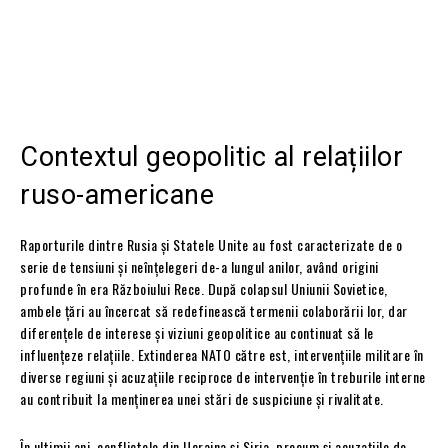
Contextul geopolitic al relațiilor
ruso-americane
Raporturile dintre Rusia și Statele Unite au fost caracterizate de o
serie de tensiuni și neînțelegeri de-a lungul anilor, având origini
profunde în era Războiului Rece. După colapsul Uniunii Sovietice,
ambele țări au încercat să redefinească termenii colaborării lor, dar
diferențele de interese și viziuni geopolitice au continuat să le
influențeze relațiile. Extinderea NATO către est, intervențiile militare în
diverse regiuni și acuzațiile reciproce de intervenție în treburile interne
au contribuit la menținerea unei stări de suspiciune și rivalitate.
În ultimii ani, conflictele din Ucraina și Siria, precum și acuzațiile de