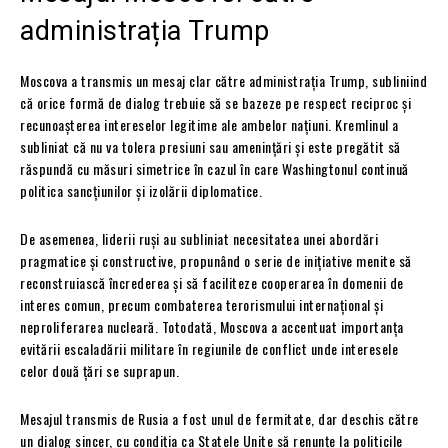
administrația Trump
Moscova a transmis un mesaj clar către administrația Trump, subliniind
că orice formă de dialog trebuie să se bazeze pe respect reciproc și
recunoașterea intereselor legitime ale ambelor națiuni. Kremlinul a
subliniat că nu va tolera presiuni sau amenințări și este pregătit să
răspundă cu măsuri simetrice în cazul în care Washingtonul continuă
politica sancțiunilor și izolării diplomatice.
De asemenea, liderii ruși au subliniat necesitatea unei abordări
pragmatice și constructive, propunând o serie de inițiative menite să
reconstruiască încrederea și să faciliteze cooperarea în domenii de
interes comun, precum combaterea terorismului internațional și
neproliferarea nucleară. Totodată, Moscova a accentuat importanța
evitării escaladării militare în regiunile de conflict unde interesele
celor două țări se suprapun.
Mesajul transmis de Rusia a fost unul de fermitate, dar deschis către
un dialog sincer, cu condiția ca Statele Unite să renunțe la politicile