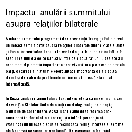
Impactul anulării summitului
asupra relațiilor bilaterale
Anularea summitului programat între președinții Trump și Putin a avut
un impact semnificativ asupra relațiilor bilaterale dintre Statele Unite
și Rusia, intensificând tensiunile existente și subliniind dificultățile în
stabilirea unui dialog constructiv între cele două națiuni. Lipsa acestui
eveniment diplomatic important a fost văzută ca o pierdere de ambele
părți, deoarece a înlăturat o oportunitate importantă de a discuta
direct și de a aborda problemele critice ce afectează stabilitatea
internațională.
În Rusia, anularea summitului a fost interpretată ca un semn al lipsei
de voință a Statelor Unite de a iniția un dialog real și de a depăși
politicile de confruntare. Acest lucru a alimentat retorica anti-
americană în rândul oficialilor ruși și a întărit percepția că
Washingtonul nu este dispus să recunoască rolul și interesele legitime
ale Moscovei pe scena internațională. De asemenea, a încurajat