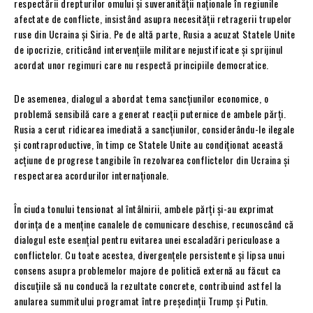
respectării drepturilor omului și suveranității naționale în regiunile
afectate de conflicte, insistând asupra necesității retragerii trupelor
ruse din Ucraina și Siria. Pe de altă parte, Rusia a acuzat Statele Unite
de ipocrizie, criticând intervențiile militare nejustificate și sprijinul
acordat unor regimuri care nu respectă principiile democratice.
De asemenea, dialogul a abordat tema sancțiunilor economice, o
problemă sensibilă care a generat reacții puternice de ambele părți.
Rusia a cerut ridicarea imediată a sancțiunilor, considerându-le ilegale
și contraproductive, în timp ce Statele Unite au condiționat această
acțiune de progrese tangibile în rezolvarea conflictelor din Ucraina și
respectarea acordurilor internaționale.
În ciuda tonului tensionat al întâlnirii, ambele părți și-au exprimat
dorința de a menține canalele de comunicare deschise, recunoscând că
dialogul este esențial pentru evitarea unei escaladări periculoase a
conflictelor. Cu toate acestea, divergențele persistente și lipsa unui
consens asupra problemelor majore de politică externă au făcut ca
discuțiile să nu conducă la rezultate concrete, contribuind astfel la
anularea summitului programat între președinții Trump și Putin.