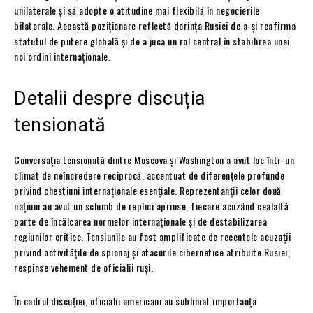
unilaterale și să adopte o atitudine mai flexibilă în negocierile
bilaterale. Această poziționare reflectă dorința Rusiei de a-și reafirma
statutul de putere globală și de a juca un rol central în stabilirea unei
noi ordini internaționale.
Detalii despre discuția
tensionată
Conversația tensionată dintre Moscova și Washington a avut loc într-un
climat de neîncredere reciprocă, accentuat de diferențele profunde
privind chestiuni internaționale esențiale. Reprezentanții celor două
națiuni au avut un schimb de replici aprinse, fiecare acuzând cealaltă
parte de încălcarea normelor internaționale și de destabilizarea
regiunilor critice. Tensiunile au fost amplificate de recentele acuzații
privind activitățile de spionaj și atacurile cibernetice atribuite Rusiei,
respinse vehement de oficialii ruși.
În cadrul discuției, oficialii americani au subliniat importanța