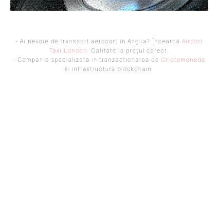
- Ai nevoie de transport aeroport in Anglia? Încearcă
Airport
Taxi London
. Calitate la prețul corect.
- Companie specializata in tranzactionarea de
Criptomonede
si infrastructura blockchain.
UBBEE
Ubbee.ro un site de știri / blog de noutăți, dedicat diseminării de
informații și actualități. Acesta oferă articole, reportaje și analize pe
teme diverse, de la evenimente curente la subiecte specifice de interes.
Este un spațiu digital pentru informare și educație. Contactati-ne
oricand la adresa: contact@ubbee.ro
© Acest site este creat si administrat de
Ubbee.ro
. Toate
drepturile rezervate.