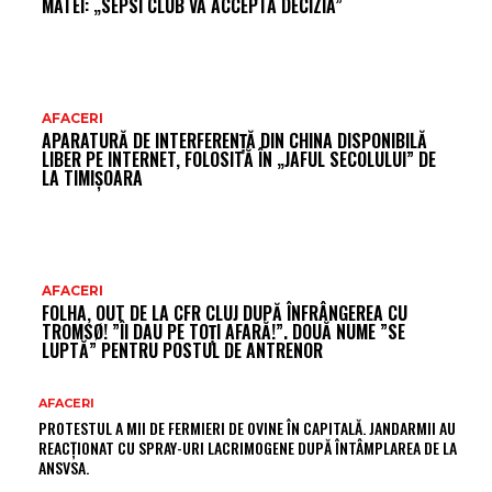
MATEI: „SEPSI CLUB VA ACCEPTA DECIZIA”
AFACERI
APARATURĂ DE INTERFERENȚĂ DIN CHINA DISPONIBILĂ
LIBER PE INTERNET, FOLOSITĂ ÎN „JAFUL SECOLULUI” DE
LA TIMIȘOARA
AFACERI
FOLHA, OUT DE LA CFR CLUJ DUPĂ ÎNFRÂNGEREA CU
TROMSØ! ”ÎI DAU PE TOȚI AFARĂ!”. DOUĂ NUME ”SE
LUPTĂ” PENTRU POSTUL DE ANTRENOR
AFACERI
PROTESTUL A MII DE FERMIERI DE OVINE ÎN CAPITALĂ. JANDARMII AU
REACȚIONAT CU SPRAY-URI LACRIMOGENE DUPĂ ÎNTÂMPLAREA DE LA
ANSVSA.