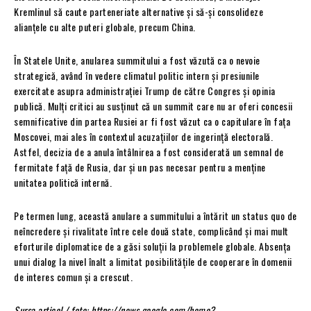
Kremlinul să caute parteneriate alternative și să-și consolideze
alianțele cu alte puteri globale, precum China.
În Statele Unite, anularea summitului a fost văzută ca o nevoie
strategică, având în vedere climatul politic intern și presiunile
exercitate asupra administrației Trump de către Congres și opinia
publică. Mulți critici au susținut că un summit care nu ar oferi concesii
semnificative din partea Rusiei ar fi fost văzut ca o capitulare în fața
Moscovei, mai ales în contextul acuzațiilor de ingerință electorală.
Astfel, decizia de a anula întâlnirea a fost considerată un semnal de
fermitate față de Rusia, dar și un pas necesar pentru a menține
unitatea politică internă.
Pe termen lung, această anulare a summitului a întărit un status quo de
neîncredere și rivalitate între cele două state, complicând și mai mult
eforturile diplomatice de a găsi soluții la problemele globale. Absența
unui dialog la nivel înalt a limitat posibilitățile de cooperare în domenii
de interes comun și a crescut.
Sursa articol / foto: https://news.google.com/home?