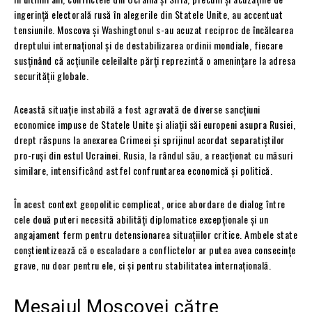
ingerință electorală rusă în alegerile din Statele Unite, au accentuat
tensiunile. Moscova și Washingtonul s-au acuzat reciproc de încălcarea
dreptului internațional și de destabilizarea ordinii mondiale, fiecare
susținând că acțiunile celeilalte părți reprezintă o amenințare la adresa
securității globale.
Această situație instabilă a fost agravată de diverse sancțiuni
economice impuse de Statele Unite și aliații săi europeni asupra Rusiei,
drept răspuns la anexarea Crimeei și sprijinul acordat separatiștilor
pro-ruși din estul Ucrainei. Rusia, la rândul său, a reacționat cu măsuri
similare, intensificând astfel confruntarea economică și politică.
În acest context geopolitic complicat, orice abordare de dialog între
cele două puteri necesită abilități diplomatice excepționale și un
angajament ferm pentru detensionarea situațiilor critice. Ambele state
conștientizează că o escaladare a conflictelor ar putea avea consecințe
grave, nu doar pentru ele, ci și pentru stabilitatea internațională.
Mesajul Moscovei către