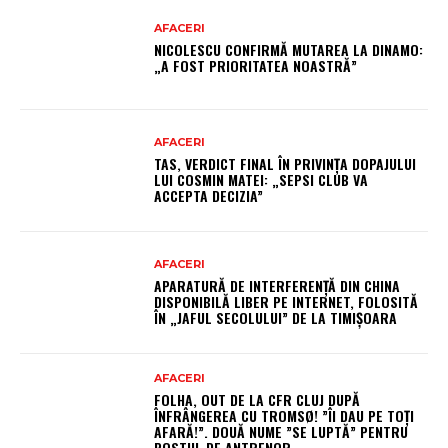
AFACERI
NICOLESCU CONFIRMĂ MUTAREA LA DINAMO:
„A FOST PRIORITATEA NOASTRĂ”
AFACERI
TAS, VERDICT FINAL ÎN PRIVINȚA DOPAJULUI
LUI COSMIN MATEI: „SEPSI CLUB VA
ACCEPTA DECIZIA”
AFACERI
APARATURĂ DE INTERFERENȚĂ DIN CHINA
DISPONIBILĂ LIBER PE INTERNET, FOLOSITĂ
ÎN „JAFUL SECOLULUI” DE LA TIMIȘOARA
AFACERI
FOLHA, OUT DE LA CFR CLUJ DUPĂ
ÎNFRÂNGEREA CU TROMSØ! ”ÎI DAU PE TOȚI
AFARĂ!”. DOUĂ NUME ”SE LUPTĂ” PENTRU
POSTUL DE ANTRENOR