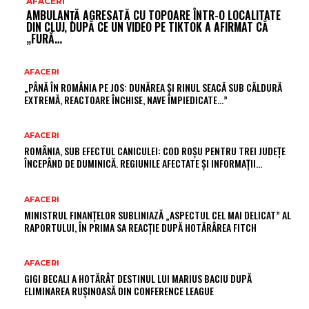
AFACERI
AMBULANȚĂ AGRESATĂ CU TOPOARE ÎNTR-O LOCALITATE
DIN CLUJ, DUPĂ CE UN VIDEO PE TIKTOK A AFIRMAT CĂ
„FURĂ…
AFACERI
„PÂNĂ ÎN ROMÂNIA PE JOS: DUNĂREA ȘI RINUL SEACĂ SUB CĂLDURĂ
EXTREMĂ, REACTOARE ÎNCHISE, NAVE ÎMPIEDICATE…”
AFACERI
ROMÂNIA, SUB EFECTUL CANICULEI: COD ROȘU PENTRU TREI JUDEȚE
ÎNCEPÂND DE DUMINICĂ. REGIUNILE AFECTATE ȘI INFORMAȚII…
AFACERI
MINISTRUL FINANȚELOR SUBLINIAZĂ „ASPECTUL CEL MAI DELICAT” AL
RAPORTULUI, ÎN PRIMA SA REACȚIE DUPĂ HOTĂRÂREA FITCH
AFACERI
GIGI BECALI A HOTĂRÂT DESTINUL LUI MARIUS BACIU DUPĂ
ELIMINAREA RUȘINOASĂ DIN CONFERENCE LEAGUE