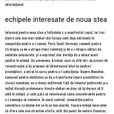
internațional.
echipele interesate de noua stea
Interesul pentru noua stea a fotbalului s-a manifestat rapid, iar trei
dintre cele mai mari cluburi din Europa sunt deja antrenate în
competiția pentru a-l semna. Paris Saint-Germain, renumit pentru
strategia sa de a atrage tineri talentați și de a-i integra alături de
vedetele consacrate, și-a exprimat clar dorința de a aduce acest
jucător în echipă. De asemenea, Arsenal, care se află într-un proces de
reconstrucție și își propune să întinerească lotul cu jucători
promițători, a intrat în cursa pentru a-l achiziționa. Bayern Munchen,
cunoscut pentru abilitatea sa de a transforma tinerii promitători în
staruri mondiale, nu a rămas indiferent față de talentul jucătorului și a
inițiat discuții preliminare. Aceste cluburi nu doar că își doresc să îl
aibă în echipă, ci sunt gata să investească sume considerabile pentru
a-l convinge să semneze. În acest context, competiția pentru
semnătura sa devine din ce în ce mai acerbă, fiecare echipă încercând
să ofere cele mai atractive oferte, atât din punct de vedere financiar,