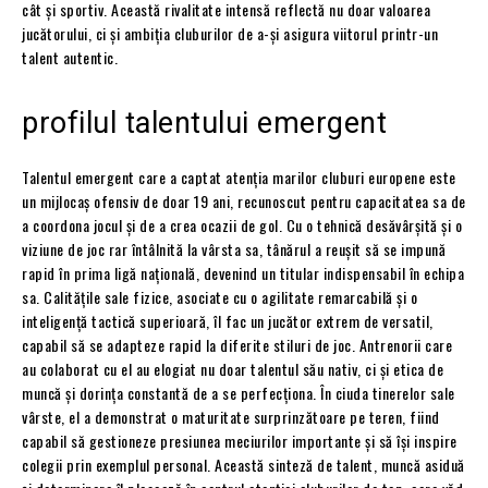
cât și sportiv. Această rivalitate intensă reflectă nu doar valoarea
jucătorului, ci și ambiția cluburilor de a-și asigura viitorul printr-un
talent autentic.
profilul talentului emergent
Talentul emergent care a captat atenția marilor cluburi europene este
un mijlocaș ofensiv de doar 19 ani, recunoscut pentru capacitatea sa de
a coordona jocul și de a crea ocazii de gol. Cu o tehnică desăvârșită și o
viziune de joc rar întâlnită la vârsta sa, tânărul a reușit să se impună
rapid în prima ligă națională, devenind un titular indispensabil în echipa
sa. Calitățile sale fizice, asociate cu o agilitate remarcabilă și o
inteligență tactică superioară, îl fac un jucător extrem de versatil,
capabil să se adapteze rapid la diferite stiluri de joc. Antrenorii care
au colaborat cu el au elogiat nu doar talentul său nativ, ci și etica de
muncă și dorința constantă de a se perfecționa. În ciuda tinerelor sale
vârste, el a demonstrat o maturitate surprinzătoare pe teren, fiind
capabil să gestioneze presiunea meciurilor importante și să își inspire
colegii prin exemplul personal. Această sinteză de talent, muncă asiduă