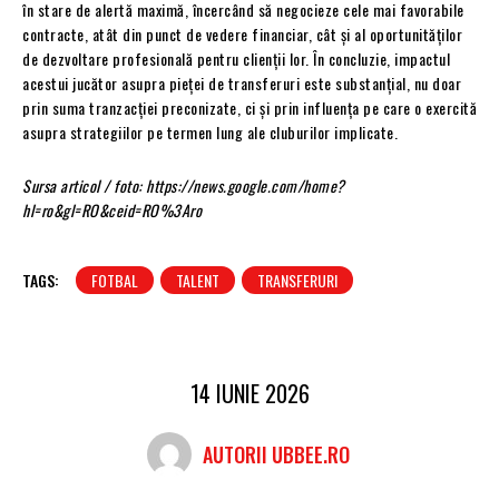
în stare de alertă maximă, încercând să negocieze cele mai favorabile
contracte, atât din punct de vedere financiar, cât și al oportunităților
de dezvoltare profesională pentru clienții lor. În concluzie, impactul
acestui jucător asupra pieței de transferuri este substanțial, nu doar
prin suma tranzacției preconizate, ci și prin influența pe care o exercită
asupra strategiilor pe termen lung ale cluburilor implicate.
Sursa articol / foto: https://news.google.com/home?
hl=ro&gl=RO&ceid=RO%3Aro
TAGS:
FOTBAL
TALENT
TRANSFERURI
14 IUNIE 2026
AUTORII UBBEE.RO