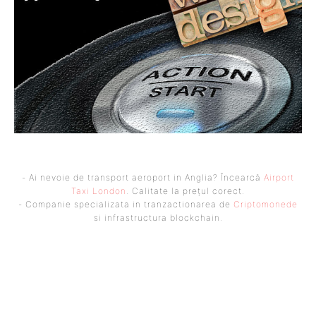
- Ai nevoie de transport aeroport in Anglia? Încearcă
Airport
Taxi London
. Calitate la prețul corect.
- Companie specializata in tranzactionarea de
Criptomonede
si infrastructura blockchain.
UBBEE
Ubbee.ro un site de știri / blog de noutăți, dedicat diseminării de