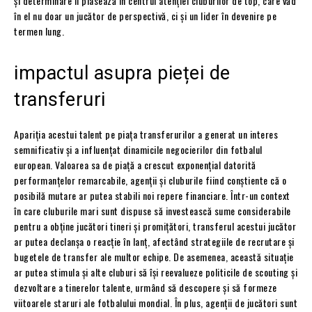
și determinare îl plasează în centrul atenției cluburilor de top, care văd
în el nu doar un jucător de perspectivă, ci și un lider în devenire pe
termen lung.
impactul asupra pieței de
transferuri
Apariția acestui talent pe piața transferurilor a generat un interes
semnificativ și a influențat dinamicile negocierilor din fotbalul
european. Valoarea sa de piață a crescut exponențial datorită
performanțelor remarcabile, agenții și cluburile fiind conștiente că o
posibilă mutare ar putea stabili noi repere financiare. Într-un context
în care cluburile mari sunt dispuse să investească sume considerabile
pentru a obține jucători tineri și promițători, transferul acestui jucător
ar putea declanșa o reacție în lanț, afectând strategiile de recrutare și
bugetele de transfer ale multor echipe. De asemenea, această situație
ar putea stimula și alte cluburi să își reevalueze politicile de scouting și
dezvoltare a tinerelor talente, urmând să descopere și să formeze
viitoarele staruri ale fotbalului mondial. În plus, agenții de jucători sunt