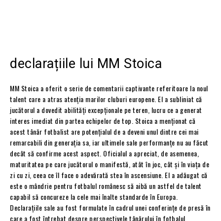
declarațiile lui MM Stoica
MM Stoica a oferit o serie de comentarii captivante referitoare la noul
talent care a atras atenția marilor cluburi europene. El a subliniat că
jucătorul a dovedit abilități excepționale pe teren, lucru ce a generat
interes imediat din partea echipelor de top. Stoica a menționat că
acest tânăr fotbalist are potențialul de a deveni unul dintre cei mai
remarcabili din generația sa, iar ultimele sale performanțe nu au făcut
decât să confirme acest aspect. Oficialul a apreciat, de asemenea,
maturitatea pe care jucătorul o manifestă, atât în joc, cât și în viața de
zi cu zi, ceea ce îl face o adevărată stea în ascensiune. El a adăugat că
este o mândrie pentru fotbalul românesc să aibă un astfel de talent
capabil să concureze la cele mai înalte standarde în Europa.
Declarațiile sale au fost formulate în cadrul unei conferințe de presă în
care a fost întrebat despre perspectivele tânărului în fotbalul