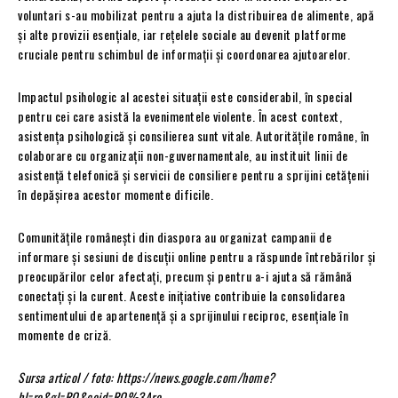
voluntari s-au mobilizat pentru a ajuta la distribuirea de alimente, apă
și alte provizii esențiale, iar rețelele sociale au devenit platforme
cruciale pentru schimbul de informații și coordonarea ajutoarelor.
Impactul psihologic al acestei situații este considerabil, în special
pentru cei care asistă la evenimentele violente. În acest context,
asistența psihologică și consilierea sunt vitale. Autoritățile române, în
colaborare cu organizații non-guvernamentale, au instituit linii de
asistență telefonică și servicii de consiliere pentru a sprijini cetățenii
în depășirea acestor momente dificile.
Comunitățile românești din diaspora au organizat campanii de
informare și sesiuni de discuții online pentru a răspunde întrebărilor și
preocupărilor celor afectați, precum și pentru a-i ajuta să rămână
conectați și la curent. Aceste inițiative contribuie la consolidarea
sentimentului de apartenență și a sprijinului reciproc, esențiale în
momente de criză.
Sursa articol / foto: https://news.google.com/home?
hl=ro&gl=RO&ceid=RO%3Aro