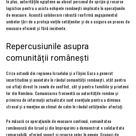
În plus, autoritățile egiptene au alocat personal de sprijin și resurse
logistice pentru a asista echipele românești implicate în operațiunile
de evacuare. Această colaborare robustă reafirmă angajamentul
ambelor țări de a proteja viețile cetățenilor și de a asigura un proces de
evacuare eficient și fără incidente.
Repercusiunile asupra
comunității românești
Criza actuală din regiunea Israelului și a Fâșiei Gaza a generat
incertitudine și anxietate în rândul comunității românești, atât pentru
cei aflați direct în zonele de conflict, cât și pentru familiile și prietenii
lor din România. Comunicarea frecventă cu autoritățile române și
primirea de informații actualizate sunt esențiale pentru a diminua
stresul și a menține un climat de calm în rândul cetățenilor afectați.
Pe măsură ce operațiunile de evacuare continuă, comunitatea
românească din Israel și din împrejurimi a demonstrat o solidaritate
remarcabilă, oferind suport și resurse celor în nevoie. Grupuri de