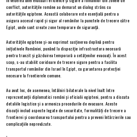
În vederea unei evacuări eficiente și sigure a românilor din zonele de
conflict, autoritățile române au demarat un dialog strâns cu
autoritățile egiptene. Această colaborare este esențială pentru a
asigura accesul rapid și sigur al românilor la punctele de trecere către
Egipt, unde sunt create zone temporare de siguranță.
Autoritățile egiptene și-au exprimat susținerea deplină pentru
inițiativele României, punând la dispoziție infrastructura necesară
pentru tranzit și găzduirea temporară a cetățenilor evacuați. În acest
scop, s-au stabilit coridoare de trecere sigure pentru a facilita
transportul românilor din Israel în Egipt, cu garantarea protecției
necesare la frontierele comune.
Au avut loc, de asemenea, întâlniri bilaterale la nivel înalt între
reprezentanții diplomatici români și oficialii egipteni, pentru a discuta
detaliile logistice și a armoniza procedurile de evacuare. Aceste
discuții includ aspecte legate de securitate, formalități de trecere a
frontierei și coordonarea transportului pentru a preveni întârzierile sau
complicațiile neprevăzute.