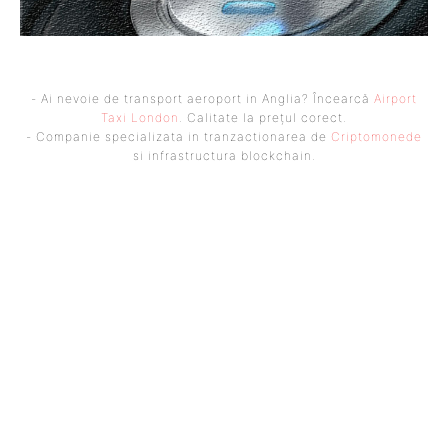
- Ai nevoie de transport aeroport in Anglia? Încearcă
Airport
Taxi London
. Calitate la prețul corect.
- Companie specializata in tranzactionarea de
Criptomonede
si infrastructura blockchain.
UBBEE
Ubbee.ro un site de știri / blog de noutăți, dedicat diseminării de
informații și actualități. Acesta oferă articole, reportaje și analize pe
teme diverse, de la evenimente curente la subiecte specifice de interes.
Este un spațiu digital pentru informare și educație. Contactati-ne
oricand la adresa: contact@ubbee.ro
© Acest site este creat si administrat de
Ubbee.ro
. Toate
drepturile rezervate.