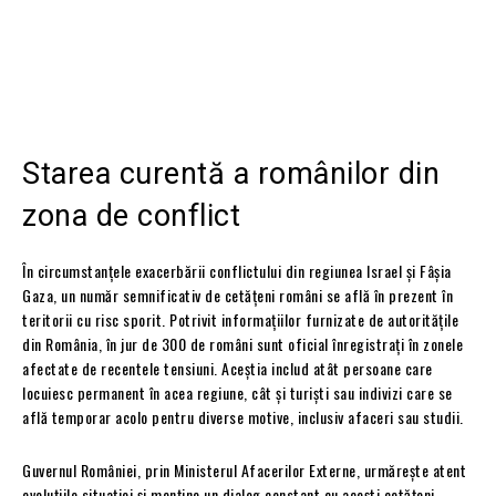
Starea curentă a românilor din
zona de conflict
În circumstanțele exacerbării conflictului din regiunea Israel și Fâșia
Gaza, un număr semnificativ de cetățeni români se află în prezent în
teritorii cu risc sporit. Potrivit informațiilor furnizate de autoritățile
din România, în jur de 300 de români sunt oficial înregistrați în zonele
afectate de recentele tensiuni. Aceștia includ atât persoane care
locuiesc permanent în acea regiune, cât și turiști sau indivizi care se
află temporar acolo pentru diverse motive, inclusiv afaceri sau studii.
Guvernul României, prin Ministerul Afacerilor Externe, urmărește atent
evoluțiile situației și menține un dialog constant cu acești cetățeni