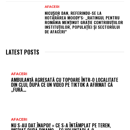
AFACERI
NICUȘOR DAN, REFERINDU-SE LA
HOTĂRÂREA MOODY’S: „RATINGUL PENTRU
ROMÂNIA MENȚINUT GRAȚIE CONTRIBUȚIILOR
INSTITUȚIILOR, POPULAȚIEI ȘI SECTORULUI
DE AFACERI”
LATEST POSTS
AR
AFACERI
AMBULANȚĂ AGRESATĂ CU TOPOARE ÎNTR-O LOCALITATE
FR
DIN CLUJ, DUPĂ CE UN VIDEO PE TIKTOK A AFIRMAT CĂ
„FURĂ…
AFACERI
NU S-AU DAT ÎNAPOI! » CE S-A ÎNTÂMPLAT PE TEREN,