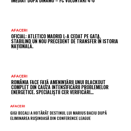
IMEDIAT DUPĂ DINAMO – FC VOLUNTARI 4-0
AFACERI
OFICIAL: ATLETICO MADRID L-A CEDAT PE GATA,
STABILIND UN NOU PRECEDENT DE TRANSFER ÎN ISTORIA
NAȚIONALĂ.
AFACERI
ROMÂNIA FACE FAȚĂ AMENINȚĂRII UNUI BLACKOUT
COMPLET DIN CAUZA INTENSIFICĂRII PROBLEMELOR
ENERGETICE. SPECIALIȘTII CER VERIFICĂRI…
AFACERI
GIGI BECALI A HOTĂRÂT DESTINUL LUI MARIUS BACIU DUPĂ
ELIMINAREA RUȘINOASĂ DIN CONFERENCE LEAGUE