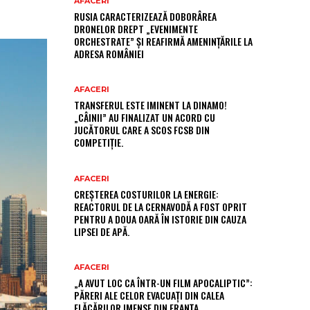
AFACERI
RUSIA CARACTERIZEAZĂ DOBORÂREA
DRONELOR DREPT „EVENIMENTE
ORCHESTRATE” ȘI REAFIRMĂ AMENINȚĂRILE LA
ADRESA ROMÂNIEI
AFACERI
TRANSFERUL ESTE IMINENT LA DINAMO!
„CÂINII” AU FINALIZAT UN ACORD CU
JUCĂTORUL CARE A SCOS FCSB DIN
COMPETIȚIE.
AFACERI
CREȘTEREA COSTURILOR LA ENERGIE:
REACTORUL DE LA CERNAVODĂ A FOST OPRIT
PENTRU A DOUA OARĂ ÎN ISTORIE DIN CAUZA
LIPSEI DE APĂ.
AFACERI
„A AVUT LOC CA ÎNTR-UN FILM APOCALIPTIC”:
PĂRERI ALE CELOR EVACUAȚI DIN CALEA
FLĂCĂRILOR IMENSE DIN FRANȚA