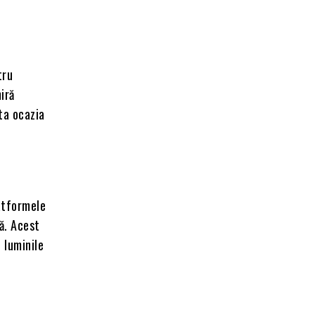
tru
iră
ta ocazia
atformele
ă. Acest
 luminile