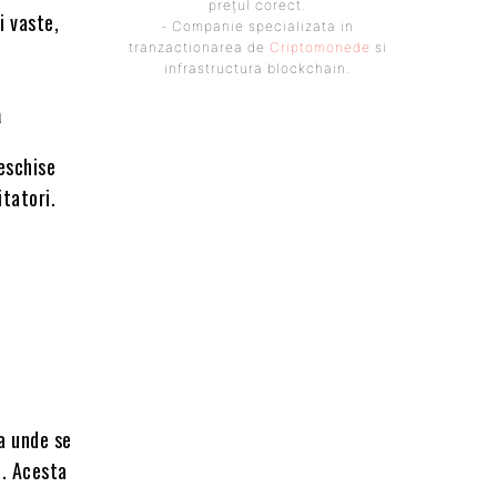
prețul corect.
i vaste,
- Companie specializata in
tranzactionarea de
Criptomonede
si
infrastructura blockchain.
ă
deschise
itatori.
la unde se
d. Acesta