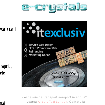
varietății
propriu,
ele
- Ai nevoie de transport aeroport in Anglia?
Încearcă
Airport Taxi London
. Calitate la
 mai