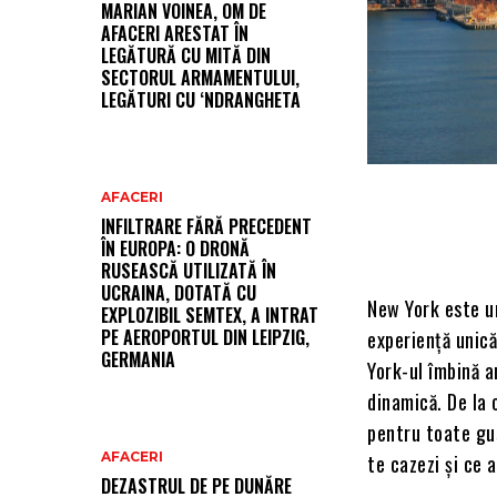
MARIAN VOINEA, OM DE
AFACERI ARESTAT ÎN
LEGĂTURĂ CU MITĂ DIN
SECTORUL ARMAMENTULUI,
LEGĂTURI CU ‘NDRANGHETA
AFACERI
INFILTRARE FĂRĂ PRECEDENT
ÎN EUROPA: O DRONĂ
RUSEASCĂ UTILIZATĂ ÎN
UCRAINA, DOTATĂ CU
New York este un
EXPLOZIBIL SEMTEX, A INTRAT
PE AEROPORTUL DIN LEIPZIG,
experiență unic
GERMANIA
York-ul îmbină a
dinamică. De la 
pentru toate gus
AFACERI
te cazezi și ce a
DEZASTRUL DE PE DUNĂRE