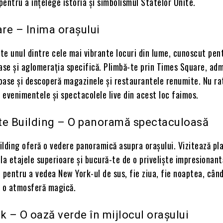
 pentru a înțelege istoria și simbolismul Statelor Unite.
re – Inima orașului
e unul dintre cele mai vibrante locuri din lume, cunoscut pen
ase și aglomerația specifică. Plimbă-te prin Times Square, adm
oase și descoperă magazinele și restaurantele renumite. Nu ra
a evenimentele și spectacolele live din acest loc faimos.
te Building – O panoramă spectaculoasă
ilding oferă o vedere panoramică asupra orașului. Vizitează pl
la etajele superioare și bucură-te de o priveliște impresionant
 pentru a vedea New York-ul de sus, fie ziua, fie noaptea, când
ă o atmosferă magică.
k – O oază verde în mijlocul orașului