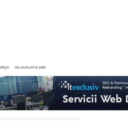
REȘTI
JOI, AUGUST 6, 2026
ECO
SANATATE / HOBBY
SOCIAL / CULTURAL
T