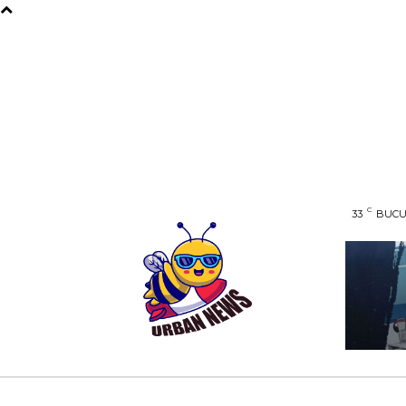
C
33
BUCU
AFACERI
ENTERTAINMENT
HOME & D