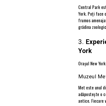
Central Park est
York. Poți face 
frumos amenajat
grădina zoologi
3.
Experi
York
Orașul New York 
Muzeul Met
Met este unul d
adăpostește o co
antice. Fiecare v