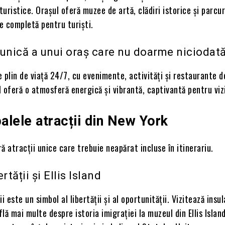
 turistice. Orașul oferă muzee de artă, clădiri istorice și parcur
ie completă pentru turiști.
 unică a unui oraș care nu doarme niciodat
 plin de viață 24/7, cu evenimente, activități și restaurante 
 oferă o atmosferă energică și vibrantă, captivantă pentru viz
palele atracții din New York
ă atracții unice care trebuie neapărat incluse în itinerariu.
rtății și Ellis Island
i este un simbol al libertății și al oportunității. Vizitează insu
află mai multe despre istoria imigrației la muzeul din Ellis Islan