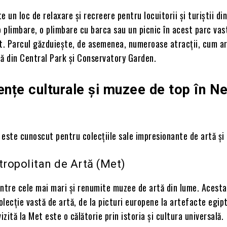
e un loc de relaxare și recreere pentru locuitorii și turiștii di
o plimbare, o plimbare cu barca sau un picnic în acest parc vast
. Parcul găzduiește, de asemenea, numeroase atracții, cum ar
că din Central Park și Conservatory Garden.
ențe culturale și muzee de top în N
este cunoscut pentru colecțiile sale impresionante de artă și 
ropolitan de Artă (Met)
intre cele mai mari și renumite muzee de artă din lume. Acesta
lecție vastă de artă, de la picturi europene la artefacte egip
izită la Met este o călătorie prin istoria și cultura universală.