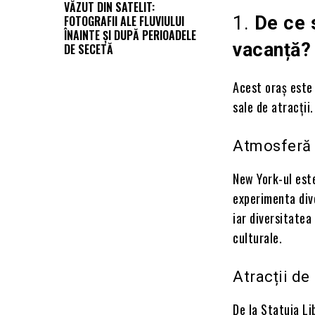
VĂZUT DIN SATELIT:
1.
De ce 
FOTOGRAFII ALE FLUVIULUI
ÎNAINTE ȘI DUPĂ PERIOADELE
vacanță?
DE SECETĂ
Acest oraș este 
sale de atracții.
Atmosferă u
New York-ul est
experimenta diver
iar diversitatea
culturale.
Atracții d
De la Statuia Li