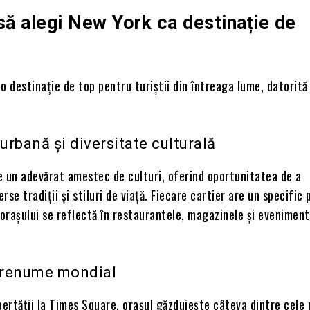
să alegi New York ca destinație de
o destinație de top pentru turiștii din întreaga lume, datorită 
rbană și diversitate culturală
e un adevărat amestec de culturi, oferind oportunitatea de a
se tradiții și stiluri de viață. Fiecare cartier are un specific 
 orașului se reflectă în restaurantele, magazinele și eveniment
e renume mondial
bertății la Times Square, orașul găzduiește câteva dintre cele