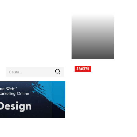
AFACERI
Cauta...
GIGI BECALI A
HOTĂRÂT DESTINUL
LUI MARIUS BACIU
DUPĂ ELIMINAREA
RUȘINOASĂ DIN
CONFERENCE LEAGUE
EHNOLOGIE / ITC
MORE