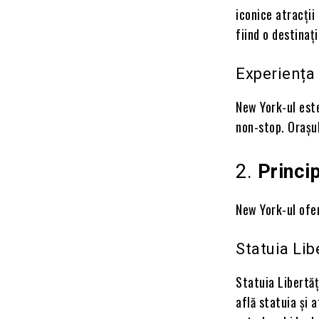
iconice atracții
fiind o destinaț
Experiența
New York-ul este
non-stop. Orașul
2.
Princi
New York-ul ofer
Statuia Libe
Statuia Libertăți
află statuia și 