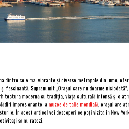
Acțiune
a dintre cele mai vibrante și diverse metropole din lume, ofer
ă și fascinantă. Supranumit „Orașul care nu doarme niciodată”
rhitectura modernă cu tradiția, viața culturală intensă și o at
clădiri impresionante la
muzee de talie mondială
, orașul are at
turile. În acest articol vei descoperi ce poți vizita în New Yor
ctivități să nu ratezi.