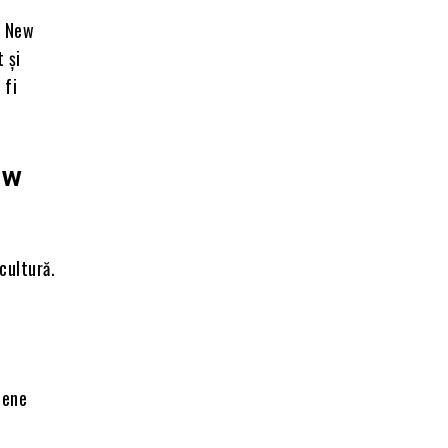
n New
 și
 fi
ew
cultură.
tene