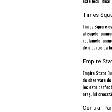
este locul ideal
Times Squa
Times Square est
afișajele lumino
reclamele lumin
de a participa l
Empire Sta
Empire State Bu
de observare de 
loc este perfect
orașului creeaz
Central Par