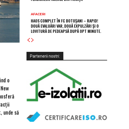
AFACERI
HAOS COMPLET ÎN FC BOTOȘANI – RAPID!
DOUĂ EVALUĂRI VAR, DOUĂ EXPULZĂRI ȘI O
LOVITURĂ DE PEDEAPSĂ DUPĂ OPT MINUTE.
Partenerii nostri:
ind o
, New
mosferă
racții
k, unde să