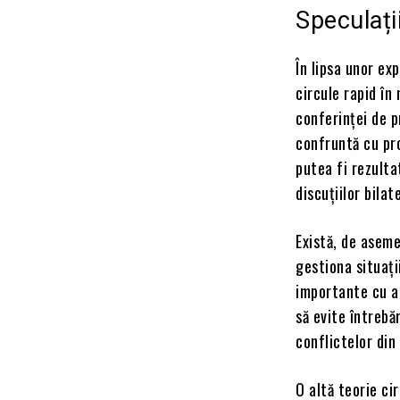
Speculații
În lipsa unor exp
circule rapid în
conferinței de p
confruntă cu pro
putea fi rezulta
discuțiilor bila
Există, de aseme
gestiona situați
importante cu alț
să evite întrebă
conflictelor din
O altă teorie ci