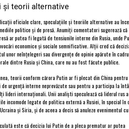
 și teorii alternative
licații oficiale clare, speculațiile și teoriile alternative au înc
 mediile politice și de presă. Anumiți comentatori sugerează că
resă ar putea fi legată de tensiunile interne din Rusia, unde P
vocări economice și sociale semnificative. Alții cred că decizi
tul unor neînțelegeri sau divergențe de opinie apărute în cadru
terale dintre Rusia și China, care nu au fost făcute publice.
nea, teorii conform cărora Putin ar fi plecat din China pentru
i de urgență interne neprevăzute sau pentru a participa la întâ
i lideri internaționali. Unii analiști speculează că liderul rus a
rile incomode legate de politica externă a Rusiei, în special în
 Ucraina și Siria, și de aceea a decis să anuleze evenimentul cu
rculată este că decizia lui Putin de a pleca prematur ar putea