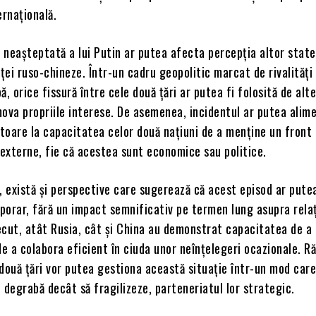
ernațională.
a neașteptată a lui Putin ar putea afecta percepția altor state
nței ruso-chineze. Într-un cadru geopolitic marcat de rivalități 
ă, orice fissură între cele două țări ar putea fi folosită de alt
mova propriile interese. De asemenea, incidentul ar putea alim
itoare la capacitatea celor două națiuni de a menține un front 
 externe, fie că acestea sunt economice sau politice.
, există și perspective care sugerează că acest episod ar putea
orar, fără un impact semnificativ pe termen lung asupra relaț
recut, atât Rusia, cât și China au demonstrat capacitatea de a
de a colabora eficient în ciuda unor neînțelegeri ocazionale. 
două țări vor putea gestiona această situație într-un mod care
 degrabă decât să fragilizeze, parteneriatul lor strategic.