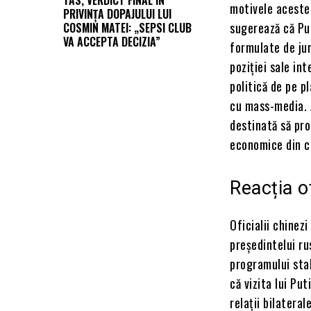
TAS, VERDICT FINAL ÎN
motivele acestei
PRIVINȚA DOPAJULUI LUI
sugerează că Put
COSMIN MATEI: „SEPSI CLUB
VA ACCEPTA DECIZIA”
formulate de jur
poziției sale in
politică de pe p
cu mass-media. 
destinată să pro
economice din c
Reacția of
Oficialii chinez
președintelui ru
programului stab
că vizita lui Pu
relații bilatera