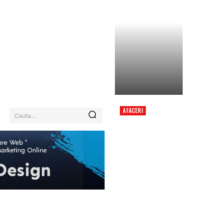
AFACERI
Cauta...
COLIZIUNE ÎNTRE
DOUĂ ELICOPTERE ÎN
GRECIA, ÎN TIMPUL
MISIUNII DE
COMBATERE A UNUI
INCENDIU PUTERNIC.
EHNOLOGIE / ITC
MORE