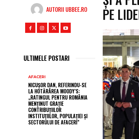
PE LID
AUTORII UBBEE.RO
ULTIMELE POSTARI
AFACERI
NICUȘOR DAN, REFERINDU-SE
LA HOTĂRÂREA MOODY’S:
„RATINGUL PENTRU ROMÂNIA
MENȚINUT GRAȚIE
CONTRIBUȚIILOR
INSTITUȚIILOR, POPULAȚIEI ȘI
SECTORULUI DE AFACERI”