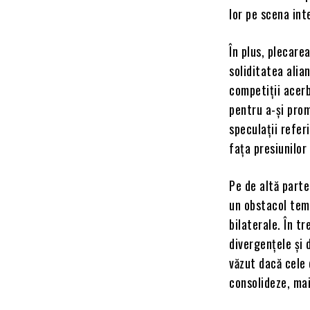
lor pe scena int
În plus, plecare
soliditatea alia
competiții acerb
pentru a-și pro
speculații refer
fața presiunilor
Pe de altă parte
un obstacol temp
bilaterale. În t
divergențele și 
văzut dacă cele 
consolideze, mai