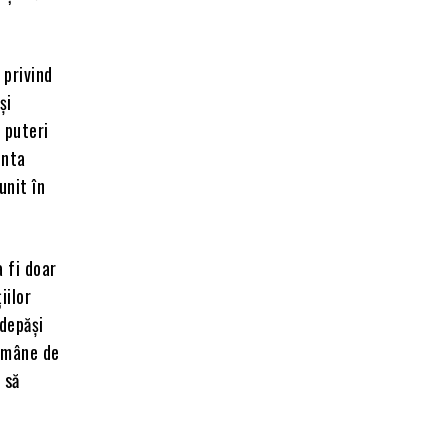
 privind
și
e puteri
enta
unit în
 fi doar
iilor
 depăși
Rămâne de
 să