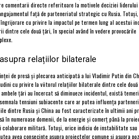
re comentarii directe referitoare la motivele deciziei liderului 
ngajamentul față de parteneriatul strategic cu Rusia. Totuși, 
îngrijorare cu privire la impactul pe termen lung al acestui in
ii dintre cele două țări, în special având în vedere provocările
plexe.
supra relațiilor bilaterale
nței de presă și plecarea anticipată a lui Vladimir Putin din C
dini cu privire la viitorul relațiilor bilaterale dintre cele două
in ambele țări au încercat să diminueze incidentul, există temer
semnala tensiuni subiacente care ar putea influența parteneri
iile dintre Rusia și China au fost caracterizate în ultimii ani p
să în numeroase domenii, de la energie și comerț până la proie
i colaborare militară. Totuși, orice indiciu de instabilitate sau
putea avea consecințe asupra proiectelor comune și asupra pozi