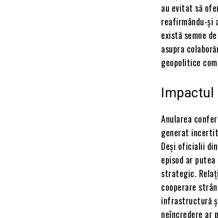
au evitat să ofe
reafirmându-și a
există semne de 
asupra colaborăr
geopolitice com
Impactul a
Anularea conferi
generat incertitu
Deși oficialii d
episod ar putea 
strategic. Relaț
cooperare strân
infrastructură ș
neîncredere ar 