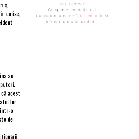
rus,
prețul corect.
- Companie specializata in
în culise,
tranzactionarea de
Criptomonede
si
cident
infrastructura blockchain.
hina au
 puteri.
i că acest
atul lor
rintr-o
cte de
ționării