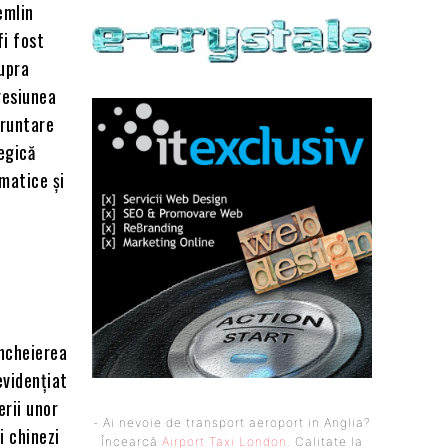
emlin
fi fost
supra
resiunea
fruntare
egică
omatice și
încheierea
evidențiat
erii unor
- Ai nevoie de transport aeroport in Anglia?
i chinezi
Încearcă
Airport Taxi London
. Calitate la