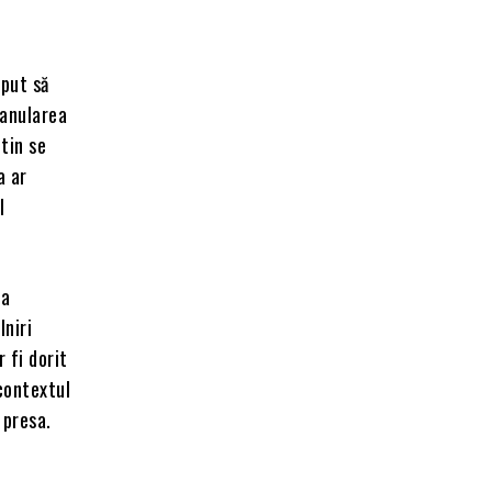
eput să
 anularea
utin se
a ar
l
 a
lniri
r fi dorit
 contextul
 presa.