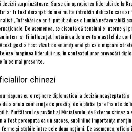
 decizii surprinzătoare. Surse din apropierea liderului de la Kr
in ar fi fost deranjat de mai multe întrebări delicate care ar 
naliști, întrebări ce ar fi putut aduce o lumină nefavorabilă a
ternaționale. De asemenea, se discută că tensiunile interne și p
lan intern ar fi influențat hotărârea de a evita o astfel de con
Acest gest a fost văzut de anumiți analiști ca o mișcare strat
tejeze imaginea liderului rus, în contextul unor provocări dipl
e în ce mai presante.
icialilor chinezi
i au răspuns cu o reținere diplomatică la decizia neașteptată a
s de a anula conferința de presă și de a părăsi țara înainte de 
ilit. Purtătorul de cuvânt al Ministerului de Externe chinez a 
tin a fost percepută ca un succes, subliniind importanța mențin
le ferme și stabile între cele două națiuni. De asemenea, oficiali