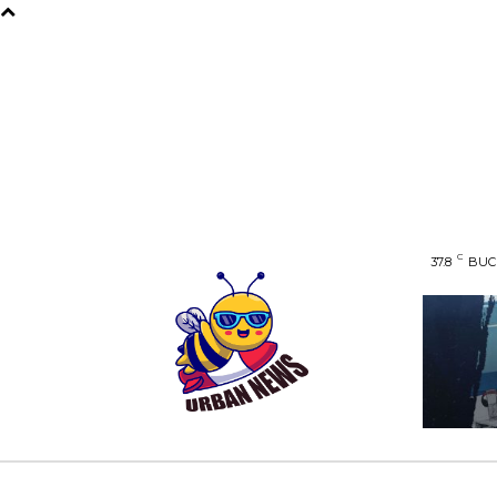
C
37.8
BUC
AFACERI
ENTERTAINMENT
HOME & D