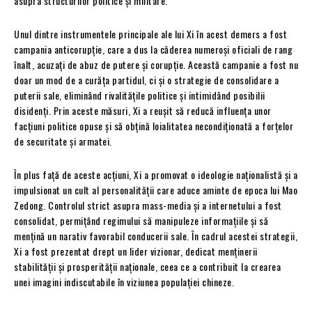
asupra structurilor politice și militare.
Unul dintre instrumentele principale ale lui Xi în acest demers a fost
campania anticorupție, care a dus la căderea numeroși oficiali de rang
înalt, acuzați de abuz de putere și corupție. Această campanie a fost nu
doar un mod de a curăța partidul, ci și o strategie de consolidare a
puterii sale, eliminând rivalitățile politice și intimidând posibilii
disidenți. Prin aceste măsuri, Xi a reușit să reducă influența unor
facțiuni politice opuse și să obțină loialitatea necondiționată a forțelor
de securitate și armatei.
În plus față de aceste acțiuni, Xi a promovat o ideologie naționalistă și a
impulsionat un cult al personalității care aduce aminte de epoca lui Mao
Zedong. Controlul strict asupra mass-media și a internetului a fost
consolidat, permițând regimului să manipuleze informațiile și să
mențină un narativ favorabil conducerii sale. În cadrul acestei strategii,
Xi a fost prezentat drept un lider vizionar, dedicat menținerii
stabilității și prosperității naționale, ceea ce a contribuit la crearea
unei imagini indiscutabile în viziunea populației chineze.