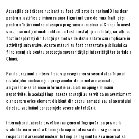
Acuzațiile de trădare nucleară au fost utilizate de regimul Xi nu doar
pentru a justifica eliminarea unor figuri militare de rang înalt, ci și
pentru a întări controlul asupra programului nuclear al Chinei. În acest
sens, mai mulți oficiali militari au fost arestați și anchetați, iar alții au
fost îndepărtați din funcții pe motive de dezloialitate sau implicare în
activități subversive. Aceste măsuri au fost prezentate publicului ca
fiind esențiale pentru protecția suveranității și integrității teritoriale a
Chinei.
Paralel, regimul a intensificat supravegherea și securitatea în jurul
instalațiilor nucleare și a programelor de cercetare asociate,
asigurându-se că nicio informație crucială nu ajunge în mâini
nepotrivite. În același timp, aceste acuzații au servit ca un avertisment
clar pentru orice element disident din cadrul armatei sau al aparatului
de stat, subliniind consecințele severe ale trădării.
Internațional, aceste dezvăluiri au generat îngrijorări cu privire la
stabilitatea internă a Chinei și la capacitatea sa de a-și gestiona
responsabil arsenalul nuclear. În timp ce regimul lui Xi a încercat să