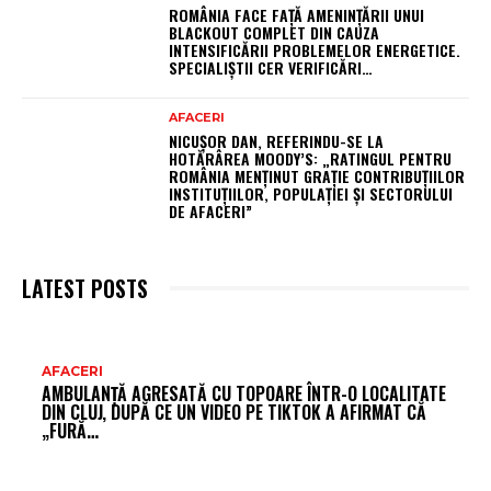
ROMÂNIA FACE FAȚĂ AMENINȚĂRII UNUI
BLACKOUT COMPLET DIN CAUZA
INTENSIFICĂRII PROBLEMELOR ENERGETICE.
SPECIALIȘTII CER VERIFICĂRI…
AFACERI
NICUȘOR DAN, REFERINDU-SE LA
HOTĂRÂREA MOODY’S: „RATINGUL PENTRU
ROMÂNIA MENȚINUT GRAȚIE CONTRIBUȚIILOR
INSTITUȚIILOR, POPULAȚIEI ȘI SECTORULUI
DE AFACERI”
LATEST POSTS
AR
AFACERI
AMBULANȚĂ AGRESATĂ CU TOPOARE ÎNTR-O LOCALITATE
FR
DIN CLUJ, DUPĂ CE UN VIDEO PE TIKTOK A AFIRMAT CĂ
„FURĂ…