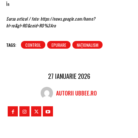
În
Sursa articol / foto: https://news.google.com/home?
hl=ro&gl=RO&ceid=RO%3Aro
TAGS:
CONTROL
EPURARE
NAȚIONALISM
27 IANUARIE 2026
AUTORII UBBEE.RO