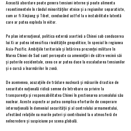
Această abordare poate genera tensiuni interne și poate alimenta
resentimentele în rândul minorităților etnice și a regiunilor separatiste,
cum ar fi Xinjiang și Tibet, conducând astfel la o instabilitate latentă
care ar putea exploda în viitor.
Pe plan internațional, politica externă asertivă a Chinei sub conducerea
lui Xi ar putea intensifica rivalitățile geopolitice, în special în regiunea
Asia-Pacific. Ambițiile teritoriale și întărirea prezenței militare în
Marea Chinei de Sud sunt percepute ca amenințări de către vecinii săi
și puterile occidentale, ceea ce ar putea duce la escaladarea tensiunilor
și o cursă a înarmărilor în zonă.
De asemenea, acuzațiile de trădare nucleară și măsurile drastice de
securitate națională ridică semne de întrebare cu privire la
transparența și responsabilitatea Chinei în gestionarea arsenalului său
nuclear. Aceste aspecte ar putea complica eforturile de cooperare
internațională în domeniul securității și al controlului armamentului,
afectând relațiile cu marile puteri și contribuind la o atmosferă de
neîncredere și suspiciune pe scena globală.