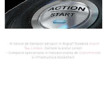
- Ai nevoie de transport aeroport in Anglia? Încearcă
Airport
Taxi London
. Calitate la prețul corect.
- Companie specializata in tranzactionarea de
Criptomonede
si infrastructura blockchain.
UBBEE
Ubbee.ro un site de știri / blog de noutăți, dedicat diseminării de
informații și actualități. Acesta oferă articole, reportaje și analize pe
teme diverse, de la evenimente curente la subiecte specifice de interes.
Este un spațiu digital pentru informare și educație. Contactati-ne