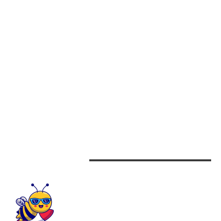
DONALD TRUMP „EXCLUDER” IRANUL: CÂTE DECENII VA NECESITA
RECONSTRUIREA NAȚIUNII ÎN PERSPECTIVA PREȘEDINTELUI…
CATEGORII
Afaceri
Alimentatie
Arta si istorie
Auto
Beauty
Design interior
CONTACTEAZA-NE