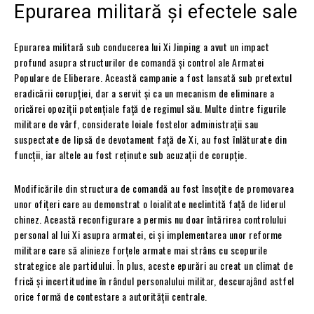
Epurarea militară și efectele sale
Epurarea militară sub conducerea lui Xi Jinping a avut un impact
profund asupra structurilor de comandă și control ale Armatei
Populare de Eliberare. Această campanie a fost lansată sub pretextul
eradicării corupției, dar a servit și ca un mecanism de eliminare a
oricărei opoziții potențiale față de regimul său. Multe dintre figurile
militare de vârf, considerate loiale fostelor administrații sau
suspectate de lipsă de devotament față de Xi, au fost înlăturate din
funcții, iar altele au fost reținute sub acuzații de corupție.
Modificările din structura de comandă au fost însoțite de promovarea
unor ofițeri care au demonstrat o loialitate neclintită față de liderul
chinez. Această reconfigurare a permis nu doar întărirea controlului
personal al lui Xi asupra armatei, ci și implementarea unor reforme
militare care să alinieze forțele armate mai strâns cu scopurile
strategice ale partidului. În plus, aceste epurări au creat un climat de
frică și incertitudine în rândul personalului militar, descurajând astfel
orice formă de contestare a autorității centrale.