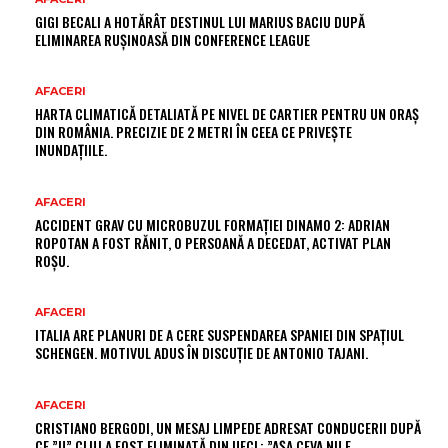
GIGI BECALI A HOTĂRÂT DESTINUL LUI MARIUS BACIU DUPĂ
ELIMINAREA RUȘINOASĂ DIN CONFERENCE LEAGUE
AFACERI
HARTA CLIMATICĂ DETALIATĂ PE NIVEL DE CARTIER PENTRU UN ORAȘ
DIN ROMÂNIA. PRECIZIE DE 2 METRI ÎN CEEA CE PRIVEȘTE
INUNDAȚIILE.
AFACERI
ACCIDENT GRAV CU MICROBUZUL FORMAȚIEI DINAMO 2: ADRIAN
ROPOTAN A FOST RĂNIT, O PERSOANĂ A DECEDAT, ACTIVAT PLAN
ROȘU.
AFACERI
ITALIA ARE PLANURI DE A CERE SUSPENDAREA SPANIEI DIN SPAȚIUL
SCHENGEN. MOTIVUL ADUS ÎN DISCUȚIE DE ANTONIO TAJANI.
AFACERI
CRISTIANO BERGODI, UN MESAJ LIMPEDE ADRESAT CONDUCERII DUPĂ
CE ”U” CLUJ A FOST ELIMINATĂ DIN UECL: ”AȘA CEVA NU E