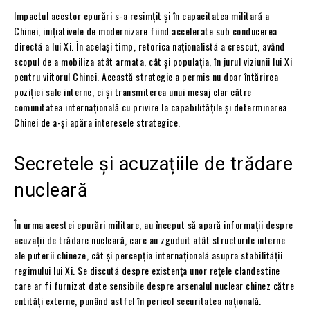
Impactul acestor epurări s-a resimțit și în capacitatea militară a
Chinei, inițiativele de modernizare fiind accelerate sub conducerea
directă a lui Xi. În același timp, retorica naționalistă a crescut, având
scopul de a mobiliza atât armata, cât și populația, în jurul viziunii lui Xi
pentru viitorul Chinei. Această strategie a permis nu doar întărirea
poziției sale interne, ci și transmiterea unui mesaj clar către
comunitatea internațională cu privire la capabilitățile și determinarea
Chinei de a-și apăra interesele strategice.
Secretele și acuzațiile de trădare
nucleară
În urma acestei epurări militare, au început să apară informații despre
acuzații de trădare nucleară, care au zguduit atât structurile interne
ale puterii chineze, cât și percepția internațională asupra stabilității
regimului lui Xi. Se discută despre existența unor rețele clandestine
care ar fi furnizat date sensibile despre arsenalul nuclear chinez către
entități externe, punând astfel în pericol securitatea națională.