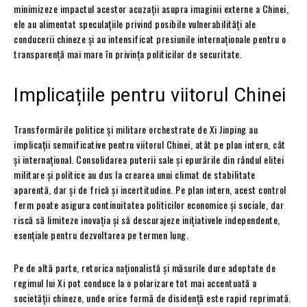
minimizeze impactul acestor acuzații asupra imaginii externe a Chinei,
ele au alimentat speculațiile privind posibile vulnerabilități ale
conducerii chineze și au intensificat presiunile internaționale pentru o
transparență mai mare în privința politicilor de securitate.
Implicațiile pentru viitorul Chinei
Transformările politice și militare orchestrate de Xi Jinping au
implicații semnificative pentru viitorul Chinei, atât pe plan intern, cât
și internațional. Consolidarea puterii sale și epurările din rândul elitei
militare și politice au dus la crearea unui climat de stabilitate
aparentă, dar și de frică și incertitudine. Pe plan intern, acest control
ferm poate asigura continuitatea politicilor economice și sociale, dar
riscă să limiteze inovația și să descurajeze inițiativele independente,
esențiale pentru dezvoltarea pe termen lung.
Pe de altă parte, retorica naționalistă și măsurile dure adoptate de
regimul lui Xi pot conduce la o polarizare tot mai accentuată a
societății chineze, unde orice formă de disidență este rapid reprimată.