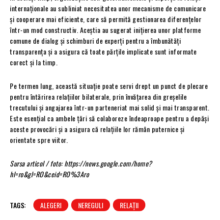
internaționale au subliniat necesitatea unor mecanisme de comunicare
și cooperare mai eficiente, care să permită gestionarea diferențelor
într-un mod constructiv. Aceștia au sugerat inițierea unor platforme
comune de dialog și schimburi de experți pentru a îmbunătăți
transparența și a asigura că toate părțile implicate sunt informate
corect și la timp.
Pe termen lung, această situație poate servi drept un punct de plecare
pentru întărirea relațiilor bilaterale, prin învățarea din greșelile
trecutului și angajarea într-un parteneriat mai solid și mai transparent.
Este esențial ca ambele țări să colaboreze îndeaproape pentru a depăși
aceste provocări și a asigura că relațiile lor rămân puternice și
orientate spre viitor.
Sursa articol / foto: https://news.google.com/home?
hl=ro&gl=RO&ceid=RO%3Aro
TAGS:
ALEGERI
NEREGULI
RELAȚII