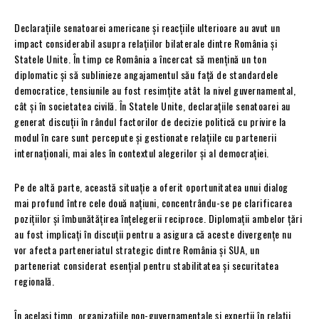
Declarațiile senatoarei americane și reacțiile ulterioare au avut un
impact considerabil asupra relațiilor bilaterale dintre România și
Statele Unite. În timp ce România a încercat să mențină un ton
diplomatic și să sublinieze angajamentul său față de standardele
democratice, tensiunile au fost resimțite atât la nivel guvernamental,
cât și în societatea civilă. În Statele Unite, declarațiile senatoarei au
generat discuții în rândul factorilor de decizie politică cu privire la
modul în care sunt percepute și gestionate relațiile cu partenerii
internaționali, mai ales în contextul alegerilor și al democrației.
Pe de altă parte, această situație a oferit oportunitatea unui dialog
mai profund între cele două națiuni, concentrându-se pe clarificarea
pozițiilor și îmbunătățirea înțelegerii reciproce. Diplomații ambelor țări
au fost implicați în discuții pentru a asigura că aceste divergențe nu
vor afecta parteneriatul strategic dintre România și SUA, un
parteneriat considerat esențial pentru stabilitatea și securitatea
regională.
În același timp, organizațiile non-guvernamentale și experții în relații