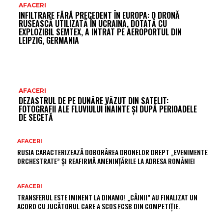
AFACERI
INFILTRARE FĂRĂ PRECEDENT ÎN EUROPA: O DRONĂ
RUSEASCĂ UTILIZATĂ ÎN UCRAINA, DOTATĂ CU
EXPLOZIBIL SEMTEX, A INTRAT PE AEROPORTUL DIN
LEIPZIG, GERMANIA
AFACERI
DEZASTRUL DE PE DUNĂRE VĂZUT DIN SATELIT:
FOTOGRAFII ALE FLUVIULUI ÎNAINTE ȘI DUPĂ PERIOADELE
DE SECETĂ
AFACERI
RUSIA CARACTERIZEAZĂ DOBORÂREA DRONELOR DREPT „EVENIMENTE
ORCHESTRATE” ȘI REAFIRMĂ AMENINȚĂRILE LA ADRESA ROMÂNIEI
AFACERI
TRANSFERUL ESTE IMINENT LA DINAMO! „CÂINII” AU FINALIZAT UN
ACORD CU JUCĂTORUL CARE A SCOS FCSB DIN COMPETIȚIE.