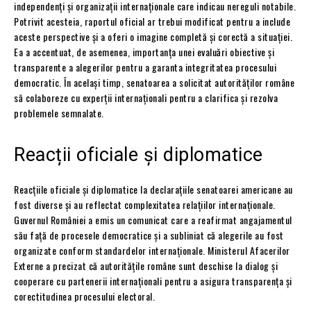
independenți și organizații internaționale care indicau nereguli notabile.
Potrivit acesteia, raportul oficial ar trebui modificat pentru a include
aceste perspective și a oferi o imagine completă și corectă a situației.
Ea a accentuat, de asemenea, importanța unei evaluări obiective și
transparente a alegerilor pentru a garanta integritatea procesului
democratic. În același timp, senatoarea a solicitat autorităților române
să colaboreze cu experții internaționali pentru a clarifica și rezolva
problemele semnalate.
Reacții oficiale și diplomatice
Reacțiile oficiale și diplomatice la declarațiile senatoarei americane au
fost diverse și au reflectat complexitatea relațiilor internaționale.
Guvernul României a emis un comunicat care a reafirmat angajamentul
său față de procesele democratice și a subliniat că alegerile au fost
organizate conform standardelor internaționale. Ministerul Afacerilor
Externe a precizat că autoritățile române sunt deschise la dialog și
cooperare cu partenerii internaționali pentru a asigura transparența și
corectitudinea procesului electoral.