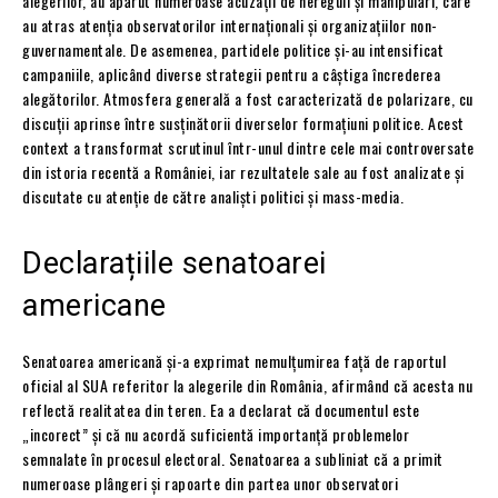
alegerilor, au apărut numeroase acuzații de nereguli și manipulări, care
au atras atenția observatorilor internaționali și organizațiilor non-
guvernamentale. De asemenea, partidele politice și-au intensificat
campaniile, aplicând diverse strategii pentru a câștiga încrederea
alegătorilor. Atmosfera generală a fost caracterizată de polarizare, cu
discuții aprinse între susținătorii diverselor formațiuni politice. Acest
context a transformat scrutinul într-unul dintre cele mai controversate
din istoria recentă a României, iar rezultatele sale au fost analizate și
discutate cu atenție de către analiști politici și mass-media.
Declarațiile senatoarei
americane
Senatoarea americană și-a exprimat nemulțumirea față de raportul
oficial al SUA referitor la alegerile din România, afirmând că acesta nu
reflectă realitatea din teren. Ea a declarat că documentul este
„incorect” și că nu acordă suficientă importanță problemelor
semnalate în procesul electoral. Senatoarea a subliniat că a primit
numeroase plângeri și rapoarte din partea unor observatori