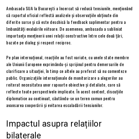
Ambasada SUA la București a încercat să reducă tensiunile, menționând
că raportul oficial reflectă analizele și observațiile obținute din
diferite surse și că este deschisă la feedback suplimentar pentru a
îmbunătăți evaluările viitoare. De asemenea, ambasada a subliniat
importanța menținerii unei relații constructive între cele două țări,
bazate pe dialog și respect reciproc.
Pe plan internațional, reacțiile au fost variate, cu unele state membre
ale Uniunii Europene exprimându-și sprijinul pentru demersurile de
clarificare a situației, în timp ce altele au preferat să nu comenteze
public. Organizațiile internaționale de monitorizare a alegerilor au
reiterat necesitatea unor rapoarte obiective și detaliate, care să
reflecte toate perspectivele implicate. În acest context, discuțiile
diplomatice au continuat, căutându-se un teren comun pentru
avansarea cooperării și evitarea escaladării tensiunilor.
Impactul asupra relațiilor
bilaterale