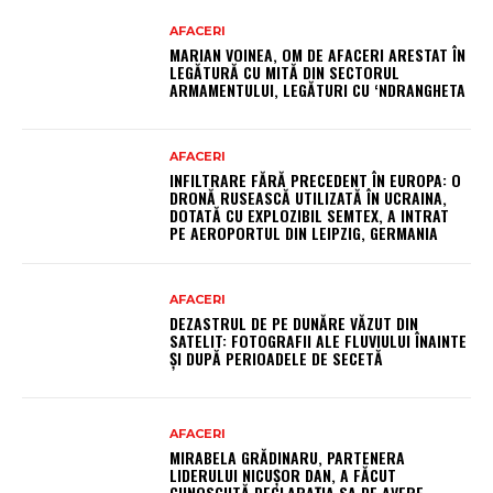
AFACERI
MARIAN VOINEA, OM DE AFACERI ARESTAT ÎN
LEGĂTURĂ CU MITĂ DIN SECTORUL
ARMAMENTULUI, LEGĂTURI CU ‘NDRANGHETA
AFACERI
INFILTRARE FĂRĂ PRECEDENT ÎN EUROPA: O
DRONĂ RUSEASCĂ UTILIZATĂ ÎN UCRAINA,
DOTATĂ CU EXPLOZIBIL SEMTEX, A INTRAT
PE AEROPORTUL DIN LEIPZIG, GERMANIA
AFACERI
DEZASTRUL DE PE DUNĂRE VĂZUT DIN
SATELIT: FOTOGRAFII ALE FLUVIULUI ÎNAINTE
ȘI DUPĂ PERIOADELE DE SECETĂ
AFACERI
MIRABELA GRĂDINARU, PARTENERA
LIDERULUI NICUȘOR DAN, A FĂCUT
CUNOSCUTĂ DECLARAȚIA SA DE AVERE.