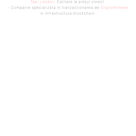
Taxi London
. Calitate la prețul corect.
- Companie specializata in tranzactionarea de
Criptomonede
si infrastructura blockchain.
UBBEE
Ubbee.ro un site de știri / blog de noutăți, dedicat diseminării de
informații și actualități. Acesta oferă articole, reportaje și analize pe
teme diverse, de la evenimente curente la subiecte specifice de interes.
Este un spațiu digital pentru informare și educație. Contactati-ne
oricand la adresa: contact@ubbee.ro
© Acest site este creat si administrat de
Ubbee.ro
. Toate
drepturile rezervate.
ULTIMELE ARTICOLE
CINE VA AJUNGE SĂ FIE URMĂTORUL „PERTURBATOR-ȘEF” AL UNIUNII
EUROPENE? 5 CONDUCĂTORI AR PUTEA LUA LOCUL LUI VIKTOR…