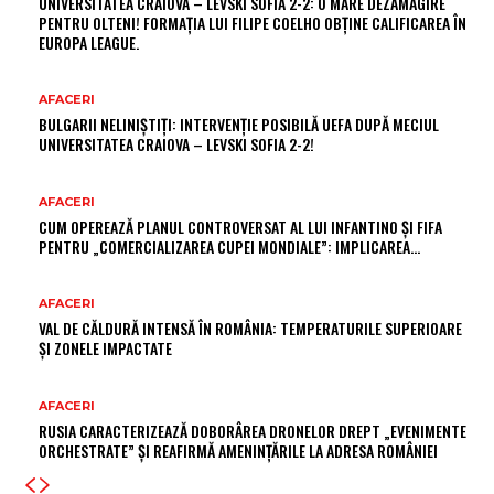
UNIVERSITATEA CRAIOVA – LEVSKI SOFIA 2-2: O MARE DEZAMĂGIRE
PENTRU OLTENI! FORMAȚIA LUI FILIPE COELHO OBȚINE CALIFICAREA ÎN
EUROPA LEAGUE.
AFACERI
BULGARII NELINIȘTIȚI: INTERVENȚIE POSIBILĂ UEFA DUPĂ MECIUL
UNIVERSITATEA CRAIOVA – LEVSKI SOFIA 2-2!
AFACERI
CUM OPEREAZĂ PLANUL CONTROVERSAT AL LUI INFANTINO ȘI FIFA
PENTRU „COMERCIALIZAREA CUPEI MONDIALE”: IMPLICAREA…
AFACERI
VAL DE CĂLDURĂ INTENSĂ ÎN ROMÂNIA: TEMPERATURILE SUPERIOARE
ȘI ZONELE IMPACTATE
AFACERI
RUSIA CARACTERIZEAZĂ DOBORÂREA DRONELOR DREPT „EVENIMENTE
ORCHESTRATE” ȘI REAFIRMĂ AMENINȚĂRILE LA ADRESA ROMÂNIEI