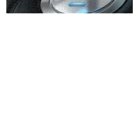
UBBEE
Ubbee.ro un site de știri / blog de noutăți, dedicat diseminării de
informații și actualități. Acesta oferă articole, reportaje și analize pe
teme diverse, de la evenimente curente la subiecte specifice de interes.
Este un spațiu digital pentru informare și educație. Contactati-ne
oricand la adresa: contact@ubbee.ro
© Acest site este creat si administrat de
Ubbee.ro
. Toate
drepturile rezervate.
ULTIMELE ARTICOLE