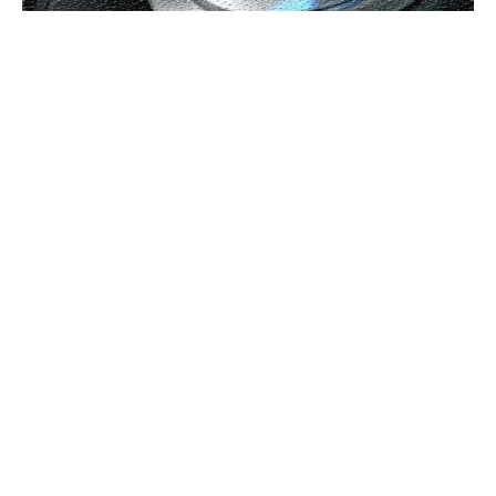
UBBEE
Ubbee.ro un site de știri / blog de noutăți, dedicat diseminării de
informații și actualități. Acesta oferă articole, reportaje și analize pe
teme diverse, de la evenimente curente la subiecte specifice de interes.
Este un spațiu digital pentru informare și educație. Contactati-ne
oricand la adresa: contact@ubbee.ro
© Acest site este creat si administrat de
Ubbee.ro
. Toate
drepturile rezervate.
ULTIMELE ARTICOLE
IEȘIRE TENSIONATĂ PE TEREN: ACUZAȚII DIRECTE ÎNDREPTATE CĂTRE
DENNIS MAN!