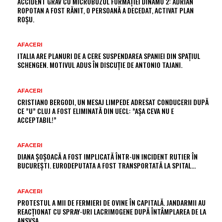
ACCIDENT GRAV CU MICROBUZUL FORMAȚIEI DINAMO 2: ADRIAN
ROPOTAN A FOST RĂNIT, O PERSOANĂ A DECEDAT, ACTIVAT PLAN
ROȘU.
AFACERI
ITALIA ARE PLANURI DE A CERE SUSPENDAREA SPANIEI DIN SPAȚIUL
SCHENGEN. MOTIVUL ADUS ÎN DISCUȚIE DE ANTONIO TAJANI.
AFACERI
CRISTIANO BERGODI, UN MESAJ LIMPEDE ADRESAT CONDUCERII DUPĂ
CE ”U” CLUJ A FOST ELIMINATĂ DIN UECL: ”AȘA CEVA NU E
ACCEPTABIL!”
AFACERI
DIANA ȘOȘOACĂ A FOST IMPLICATĂ ÎNTR-UN INCIDENT RUTIER ÎN
BUCUREȘTI. EURODEPUTATA A FOST TRANSPORTATĂ LA SPITAL…
AFACERI
PROTESTUL A MII DE FERMIERI DE OVINE ÎN CAPITALĂ. JANDARMII AU
REACȚIONAT CU SPRAY-URI LACRIMOGENE DUPĂ ÎNTÂMPLAREA DE LA
ANSVSA.