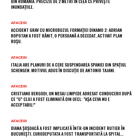
DIN ROMÂNIA. PRECIZIE DE 2 METRI ÎN CEEA CE PRIVEȘTE
INUNDAȚIILE.
AFACERI
ACCIDENT GRAV CU MICROBUZUL FORMAȚIEI DINAMO 2: ADRIAN
ROPOTAN A FOST RĂNIT, O PERSOANĂ A DECEDAT, ACTIVAT PLAN
ROȘU.
AFACERI
ITALIA ARE PLANURI DE A CERE SUSPENDAREA SPANIEI DIN SPAȚIUL
SCHENGEN. MOTIVUL ADUS ÎN DISCUȚIE DE ANTONIO TAJANI.
AFACERI
CRISTIANO BERGODI, UN MESAJ LIMPEDE ADRESAT CONDUCERII DUPĂ
CE ”U” CLUJ A FOST ELIMINATĂ DIN UECL: ”AȘA CEVA NU E
ACCEPTABIL!”
AFACERI
DIANA ȘOȘOACĂ A FOST IMPLICATĂ ÎNTR-UN INCIDENT RUTIER ÎN
BUCUREȘTI. EURODEPUTATA A FOST TRANSPORTATĂ LA SPITAL…