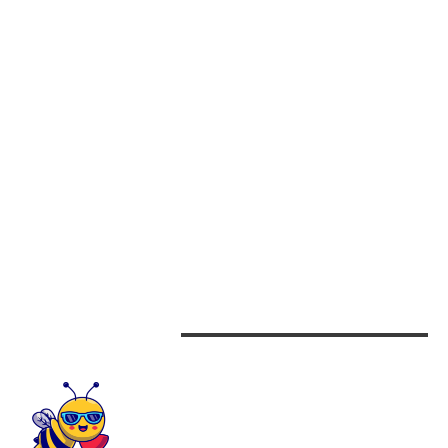
NICOLAE STANCIU A FOST DE ACORD: S-A STABILIT ÎNTOARCEREA
MIJLOCAȘULUI ÎN SUPERLIGĂ!
CATEGORII
Afaceri
Alimentatie
Arta si istorie
Auto
Beauty
Design interior
CONTACTEAZA-NE