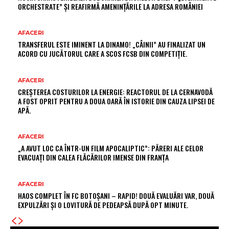
ORCHESTRATE” ȘI REAFIRMĂ AMENINȚĂRILE LA ADRESA ROMÂNIEI
AFACERI
TRANSFERUL ESTE IMINENT LA DINAMO! „CÂINII” AU FINALIZAT UN
ACORD CU JUCĂTORUL CARE A SCOS FCSB DIN COMPETIȚIE.
AFACERI
CREȘTEREA COSTURILOR LA ENERGIE: REACTORUL DE LA CERNAVODĂ
A FOST OPRIT PENTRU A DOUA OARĂ ÎN ISTORIE DIN CAUZA LIPSEI DE
APĂ.
AFACERI
„A AVUT LOC CA ÎNTR-UN FILM APOCALIPTIC”: PĂRERI ALE CELOR
EVACUAȚI DIN CALEA FLĂCĂRILOR IMENSE DIN FRANȚA
AFACERI
HAOS COMPLET ÎN FC BOTOȘANI – RAPID! DOUĂ EVALUĂRI VAR, DOUĂ
EXPULZĂRI ȘI O LOVITURĂ DE PEDEAPSĂ DUPĂ OPT MINUTE.