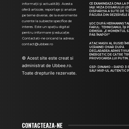
informații și actualități. Acesta
CE EXAMINEAZĂ DNA LA 
IAȘI: MIZA DOSARULUI L
oferă articole, reportaje și analize
DISPARIȚIA A SUTE DE T
pe teme diverse, de la evenimente
PĂCURĂ DIN REZERVELE 
curente la subiecte specifice de
ȘOC DUPĂ HERMANNSTA
interes. Este un spațiu digital
FARUL: TEHNICIANUL ÎȘI
DEMISIA: „E MOMENTUL S
pentru informare și educație.
PAS ÎNAPOI!”
Contactati-ne oricand la adresa:
ATAC MASIV AL RUSIEI Î
contact@ubbee.ro
UCRAINEI CHIAR DUPĂ
DECLARAREA ARMISTIȚIU
ENERGETIC DE CĂTRE TR
© Acest site este creat si
PROVOCAREA LUI PUTIN.
administrat de
Ubbee.ro
.
GSP: DINAMO – RAPID 3-1
SĂU! MVP-UL AUTENTIC 
Toate drepturile rezervate.
CONTACTEAZA-NE