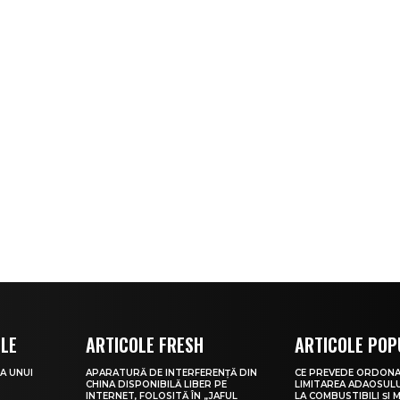
OLE
ARTICOLE FRESH
ARTICOLE POP
A UNUI
APARATURĂ DE INTERFERENȚĂ DIN
CE PREVEDE ORDONA
CHINA DISPONIBILĂ LIBER PE
LIMITAREA ADAOSULU
INTERNET, FOLOSITĂ ÎN „JAFUL
LA COMBUSTIBILI ȘI 