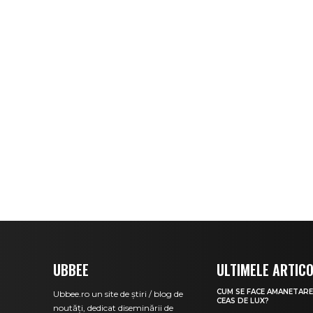
UBBEE
ULTIMELE ARTIC
CUM SE FACE AMANETARE
Ubbee.ro un site de știri / blog de
CEAS DE LUX?
noutăți, dedicat diseminării de