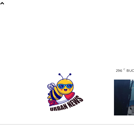
C
29.6
BUC
AFACERI
ENTERTAINMENT
HOME & D