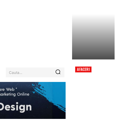
AFACERI
Cauta...
„PÂNĂ ÎN ROMÂNIA PE
JOS: DUNĂREA ȘI
RINUL SEACĂ SUB
CĂLDURĂ EXTREMĂ,
REACTOARE ÎNCHISE,
NAVE ÎMPIEDICATE…”
EHNOLOGIE / ITC
MORE