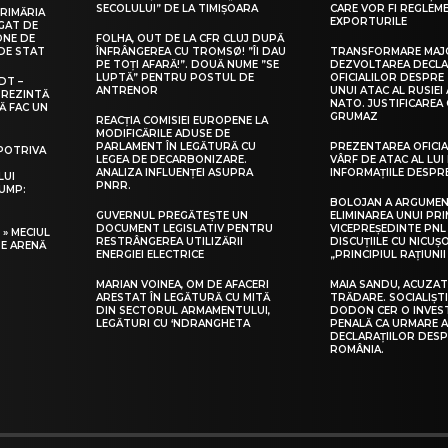
SECOLULUI” DE LA TIMIȘOARA
CARE VOR FI REGLEM
PRIMĂRIA
EXPORTURILE
EGAT DE
ONE DE
FOLHA, OUT DE LA CFR CLUJ DUPĂ
DE STAT
ÎNFRÂNGEREA CU TROMSØ! ”ÎI DAU
TRANSFORMARE MAJ
PE TOȚI AFARĂ!”. DOUĂ NUME ”SE
DEZVOLTAREA DECLA
LUPTĂ” PENTRU POSTUL DE
OFICIALILOR DESPRE 
DT –
ANTRENOR
UNUI ATAC AL RUSIEI
 PREZINTĂ
NATO. JUSTIFICAREA
Ă FAC UN
GRUMAZ
REACȚIA COMISIEI EUROPENE LA
MODIFICĂRILE ADUSE DE
PARLAMENT ÎN LEGĂTURĂ CU
PREZENTAREA OFICIA
MPOTRIVA
LEGEA DE DECARBONIZARE.
VÂRF DE ATAC AL LUI
ANALIZA INFLUENȚEI ASUPRA
INFORMAȚIILE DESP
LUI
PNRR.
UMP:
BOLOJAN A ARGUME
GUVERNUL PREGĂTEȘTE UN
ELIMINAREA UNUI PRI
DOCUMENT LEGISLATIV PENTRU
VICEPREȘEDINTE PNL
 » MECIUL
RESTRÂNGEREA UTILIZĂRII
DISCUȚIILE CU NICUȘ
PE ARENĂ
ENERGIEI ELECTRICE
„PRINCIPIUL RAȚIUNI
MARIAN VOINEA, OM DE AFACERI
MAIA SANDU, ACUZAT
ARESTAT ÎN LEGĂTURĂ CU MITĂ
TRĂDARE. SOCIALIȘTI
DIN SECTORUL ARMAMENTULUI,
DODON CER O INVEST
LEGĂTURI CU ‘NDRANGHETA
PENALĂ CA URMARE 
DECLARAȚIILOR DESP
ROMÂNIA.