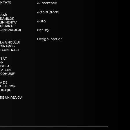
ENTATE
Alimentatie
Arta si istorie
ORĂ:
RAȚIILOR
Auto
„IMINENȚA”
 ASUPRA
Beauty
 GENERALULUI
Design interior
LĂ A NOULUI
 DINAMO »
RE CONTRACT
NTAT
M-
 DE LA
OR DAN:
I COMUNE”
Ă DE
I LUI IGOR
IGAȚIE
A
RE UNIREA CU