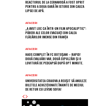
REACTORUL DE LA CERNAVODĂ A FOST OPRIT
PENTRU A DOUA OARĂ ÎN ISTORIE DIN CAUZA
LIPSEI DE APĂ.
AFACERI
„A AVUT LOC CA ÎNTR-UN FILM APOCALIPTIC”:
PĂRERI ALE CELOR EVACUAȚI DIN CALEA
FLĂCĂRILOR IMENSE DIN FRANȚA
AFACERI
HAOS COMPLET ÎN FC BOTOȘANI – RAPID!
DOUĂ EVALUĂRI VAR, DOUĂ EXPULZĂRI ȘI O
LOVITURĂ DE PEDEAPSĂ DUPĂ OPT MINUTE.
AFACERI
UNIVERSITATEA CRAIOVA A REUȘIT SĂ ANULEZE
BILETELE ACHIZIȚIONATE ÎNAINTE DE MECIUL
DE RETUR CU LEVSKI SOFIA!