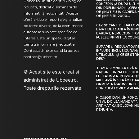
Ubbee.ro un site de știri / blog de
CONFERINȚĂ DUPĂ ULTIM
noutăți, dedicat diseminării de
DIN PRELIMINARII: „CEEA
OBȚINUT EU ÎN CARIERĂ
informații și actualități. Acesta
OBȚINE EI ÎN 2000...
oferă articole, reportaje și analize
pe teme diverse, de la evenimente
CAZ ȘOCANT DE HALLOW
BĂIAT DE 13 ANI A ÎNJUN
curente la subiecte specifice de
BĂRBAT, NEMULȚUMIT C
FUSESE PRIMIT LA COLI
interes. Este un spațiu digital
pentru informare și educație.
SUPAPE ȘI REGULATOARE
Contactati-ne oricand la adresa:
INFLUENȚEAZĂ SIGURANȚ
UTILAJULUI ȘI CE SE STRI
contact@ubbee.ro
DES?
TEAMA SEMNIFICATIVĂ A
© Acest site este creat si
NAȚIUNILOR NATO: SOLI
LUI TRUMP PENTRU ACȚ
administrat de
Ubbee.ro
.
MILITARĂ ÎN STRÂMTOA
ORMUZ. RĂSPUNSURILE
Toate drepturile rezervate.
CONDUCĂTORILOR ALIAN
NICUȘOR DAN: „ÎN FOND,
UN AL DOILEA MANDAT”. 
AFIRMAT CĂ BOLOJAN NU
RENUNȚA.