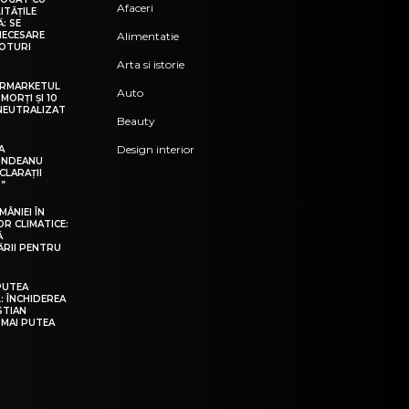
Afaceri
ITĂȚILE
: SE
NECESARE
Alimentatie
VOTURI
Arta si istorie
ERMARKETUL
Auto
 MORȚI ȘI 10
 NEUTRALIZAT
Beauty
Design interior
A
RINDEANU
CLARAȚII
T”
ÂNIEI ÎN
R CLIMATICE:
Ă
RII PENTRU
.
PUTEA
: ÎNCHIDEREA
STIAN
 MAI PUTEA