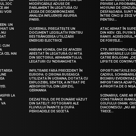
UL JOC
MODIFICĂRILE ADUSE DE
PRIVIRE LA PROBABIL
 CE AM
PARLAMENT ÎN LEGĂTURĂ CU
MOȚIUNII DE CENZURĂ
 NU VOR
LEGEA DE DECARBONIZARE.
DESFĂȘOARĂ. SUNT 
ANALIZA INFLUENȚEI ASUPRA
ÎNTRE CINCI ȘI ZECE 
PNRR.
PENTRU…
EEN: UN
GHIAT UN
GUVERNUL PREGĂTEȘTE UN
ATAC ARMAT ÎN SUP
Ă NU
DOCUMENT LEGISLATIV PENTRU
DIN KIEV: CEL PUȚIN 5
NDAT
RESTRÂNGEREA UTILIZĂRII
RĂNIȚI. AGRESORUL,
ENERGIEI ELECTRICE
DE FORȚELE…
: CUM
A
MARIAN VOINEA, OM DE AFACERI
CTP, REFERINDU-SE L
CĂ CEL MAI
ARESTAT ÎN LEGĂTURĂ CU MITĂ
AMENINȚĂRILE LUI G
DIN SECTORUL ARMAMENTULUI,
CĂTRE BOLOJAN: „DE
LEGĂTURI CU ‘NDRANGHETA
LIPSITE DE CONȚINU
CITAREA
INFILTRARE FĂRĂ PRECEDENT ÎN
OPORTUNITĂȚILE ROM
IUNE
EUROPA: O DRONĂ RUSEASCĂ
CADRUL SCHIMBĂRILO
REA
UTILIZATĂ ÎN UCRAINA, DOTATĂ CU
BOJARIU EVIDENȚIAZ
EXPLOZIBIL SEMTEX, A INTRAT PE
IMPORTANȚA ADAPTĂ
ȚEI.
AEROPORTUL DIN LEIPZIG,
A PROFITA DE O NIȘĂ
GERMANIA
 ASPIR LA
SCENARIUL CARE AR 
A
DEZASTRUL DE PE DUNĂRE VĂZUT
CONSTRÂNGE IRANUL
 VA
DIN SATELIT: FOTOGRAFII ALE
GOLFULUI OMAN. CRI
FLUVIULUI ÎNAINTE ȘI DUPĂ
DIACONESCU: „NU AR
PERIOADELE DE SECETĂ
TRECE…