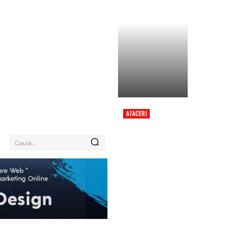
AFACERI
MINISTRUL
FINANȚELOR
SUBLINIAZĂ
Cauta...
„ASPECTUL CEL MAI
DELICAT” AL
RAPORTULUI, ÎN
PRIMA SA REACȚIE
DUPĂ HOTĂRÂREA
FITCH