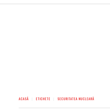
AFACERI
ENTERTAINMENT
HOME & D
ACASĂ
ETICHETE
SECURITATEA NUCLEARĂ