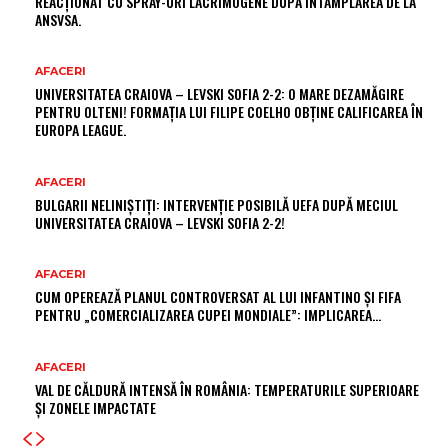
REACȚIONAT CU SPRAY-URI LACRIMOGENE DUPĂ ÎNTÂMPLAREA DE LA
ANSVSA.
AFACERI
UNIVERSITATEA CRAIOVA – LEVSKI SOFIA 2-2: O MARE DEZAMĂGIRE
PENTRU OLTENI! FORMAȚIA LUI FILIPE COELHO OBȚINE CALIFICAREA ÎN
EUROPA LEAGUE.
AFACERI
BULGARII NELINIȘTIȚI: INTERVENȚIE POSIBILĂ UEFA DUPĂ MECIUL
UNIVERSITATEA CRAIOVA – LEVSKI SOFIA 2-2!
AFACERI
CUM OPEREAZĂ PLANUL CONTROVERSAT AL LUI INFANTINO ȘI FIFA
PENTRU „COMERCIALIZAREA CUPEI MONDIALE”: IMPLICAREA…
AFACERI
VAL DE CĂLDURĂ INTENSĂ ÎN ROMÂNIA: TEMPERATURILE SUPERIOARE
ȘI ZONELE IMPACTATE