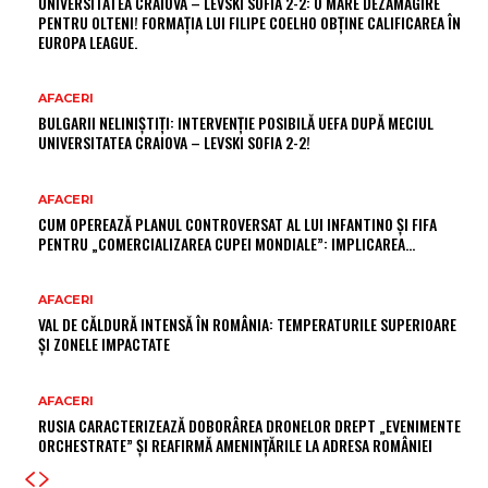
UNIVERSITATEA CRAIOVA – LEVSKI SOFIA 2-2: O MARE DEZAMĂGIRE
PENTRU OLTENI! FORMAȚIA LUI FILIPE COELHO OBȚINE CALIFICAREA ÎN
EUROPA LEAGUE.
AFACERI
BULGARII NELINIȘTIȚI: INTERVENȚIE POSIBILĂ UEFA DUPĂ MECIUL
UNIVERSITATEA CRAIOVA – LEVSKI SOFIA 2-2!
AFACERI
CUM OPEREAZĂ PLANUL CONTROVERSAT AL LUI INFANTINO ȘI FIFA
PENTRU „COMERCIALIZAREA CUPEI MONDIALE”: IMPLICAREA…
AFACERI
VAL DE CĂLDURĂ INTENSĂ ÎN ROMÂNIA: TEMPERATURILE SUPERIOARE
ȘI ZONELE IMPACTATE
AFACERI
RUSIA CARACTERIZEAZĂ DOBORÂREA DRONELOR DREPT „EVENIMENTE
ORCHESTRATE” ȘI REAFIRMĂ AMENINȚĂRILE LA ADRESA ROMÂNIEI