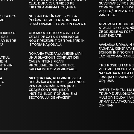
CLUJ, DUPĂ CE UN VIDEO PE
GUVERNARE / POSIBIL
TIKTOK A AFIRMAT CĂ „FURĂ…
COMPONENȚI AI GUV
VEȘTEA / UDMR A DEC
PARTE LA...
OSTATICĂ:
NU S-AU DAT ÎNAPOI! » CE S-A
TRU
ÎNTÂMPLAT PE TEREN, IMEDIAT
DUPĂ DINAMO – FC VOLUNTARI 4-0
AEROPORTUL DIN DU
ATACAT DE O DRONĂ 
ZBORURILE AU FOST
LIABIL: O
OFICIAL: ATLETICO MADRID L-A
SUSPENDATE.
R SAU
CEDAT PE GATA, STABILIND UN
IAR ÎNTRE
NOU PRECEDENT DE TRANSFER ÎN
Ă?
ISTORIA NAȚIONALĂ.
AVALANȘĂ URIAȘĂ ÎN 
FĂGĂRAȘ, GENERATĂ 
SCHIORI ÎN PROXIMI
ROMÂNIA FACE FAȚĂ AMENINȚĂRII
LAC. RECOMANDĂRIL
ATRUL
UNUI BLACKOUT COMPLET DIN
E ÎN
CAUZA INTENSIFICĂRII
ÎNTR-UN
PROBLEMELOR ENERGETICE.
TREI POSIBILITĂȚI P
RBAȚI
SPECIALIȘTII CER VERIFICĂRI…
VIITORUL EXECUTIV:
NAZARE AR PUTEA FI
FUNCȚIA DE PREMIER
ȚA
NICUȘOR DAN, REFERINDU-SE LA
OPȚIUNE.
EA
HOTĂRÂREA MOODY’S: „RATINGUL
?
PENTRU ROMÂNIA MENȚINUT
GRAȚIE CONTRIBUȚIILOR
AVERTIZMENTUL LUI
INSTITUȚIILOR, POPULAȚIEI ȘI
TRUMP DUPĂ OMORÂ
SECTORULUI DE AFACERI”
MULTOR SOLDAȚI AME
URMARE A ATACURIL
DIN IRAN