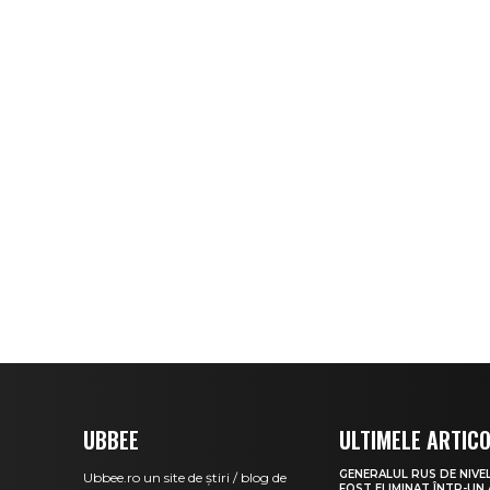
UBBEE
ULTIMELE ARTIC
GENERALUL RUS DE NIVEL
Ubbee.ro un site de știri / blog de
FOST ELIMINAT ÎNTR-UN