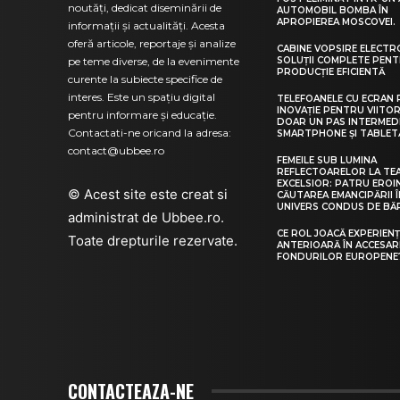
noutăți, dedicat diseminării de
AUTOMOBIL BOMBA ÎN
APROPIEREA MOSCOVEI.
informații și actualități. Acesta
oferă articole, reportaje și analize
CABINE VOPSIRE ELECTR
pe teme diverse, de la evenimente
SOLUȚII COMPLETE PEN
PRODUCȚIE EFICIENTĂ
curente la subiecte specifice de
interes. Este un spațiu digital
TELEFOANELE CU ECRAN P
INOVAȚIE PENTRU VIITO
pentru informare și educație.
DOAR UN PAS INTERMED
Contactati-ne oricand la adresa:
SMARTPHONE ȘI TABLET
contact@ubbee.ro
FEMEILE SUB LUMINA
REFLECTOARELOR LA TE
EXCELSIOR: PATRU EROIN
© Acest site este creat si
CĂUTAREA EMANCIPĂRII 
UNIVERS CONDUS DE BĂ
administrat de
Ubbee.ro
.
CE ROL JOACĂ EXPERIEN
Toate drepturile rezervate.
ANTERIOARĂ ÎN ACCESAR
FONDURILOR EUROPENE
CONTACTEAZA-NE