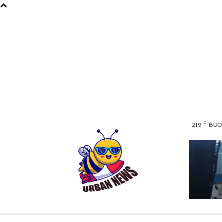
C
21.9
BUC