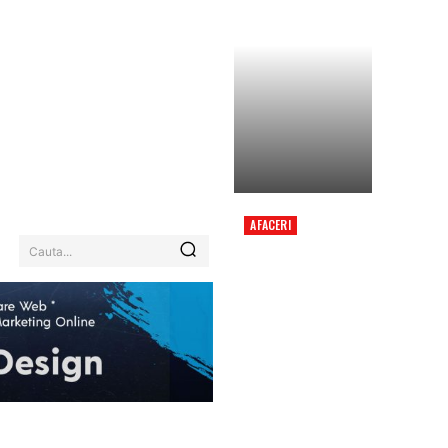
AFACERI
LEGEA INTEGRITĂȚII
Cauta...
2.0: NOUL PROIECT A
FOST APROBAT DE
CAMERA DEPUTAȚILOR
CU SUPORT COMUN
DIN PARTEA PSD ȘI
AUR.