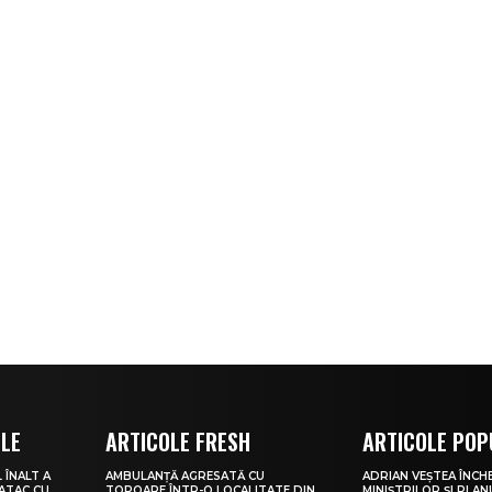
OLE
ARTICOLE FRESH
ARTICOLE POP
 ÎNALT A
AMBULANȚĂ AGRESATĂ CU
ADRIAN VEȘTEA ÎNCHE
 ATAC CU
TOPOARE ÎNTR-O LOCALITATE DIN
MINIȘTRILOR ȘI PLAN