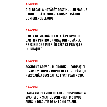
AFACERI
GIGI BECALI A HOTĂRÂT DESTINUL LUI MARIUS
BACIU DUPĂ ELIMINAREA RUȘINOASĂ DIN
CONFERENCE LEAGUE
AFACERI
HARTA CLIMATICĂ DETALIATĂ PE NIVEL DE
CARTIER PENTRU UN ORAȘ DIN ROMÂNIA.
PRECIZIE DE 2 METRI ÎN CEEA CE PRIVEȘTE
INUNDAȚIILE.
AFACERI
ACCIDENT GRAV CU MICROBUZUL FORMAȚIEI
DINAMO 2: ADRIAN ROPOTAN A FOST RĂNIT, O
PERSOANĂ A DECEDAT, ACTIVAT PLAN ROȘU.
AFACERI
ITALIA ARE PLANURI DE A CERE SUSPENDAREA
SPANIEI DIN SPAȚIUL SCHENGEN. MOTIVUL
ADUS ÎN DISCUȚIE DE ANTONIO TAJANI.