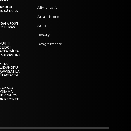
I
ERNULUI
Alimentatie
IS SĂ NU IA
Arta si istorie
BAI A FOST
Auto
DIN IRAN.
Beauty
Design interior
MUNȚII
DE DOI
TATEA BÂLEA
E SALVAMONT.
ENTRU
 ALEXANDRU
 AVANSAT LA
 ÎN ACEASTĂ
 DONALD
REA MAI
RICANI CA
OR RECENTE