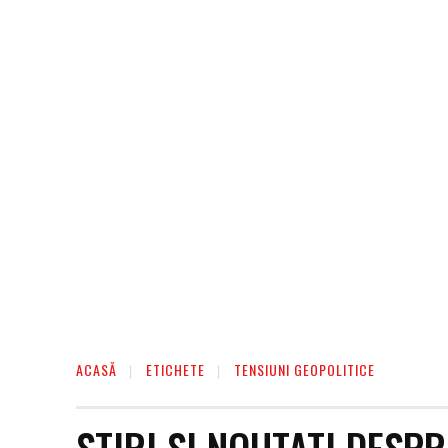
AFACERI
ENTERTAINMENT
HOME & D
ACASĂ
ETICHETE
TENSIUNI GEOPOLITICE
STIRI SI NOUTATI DESP