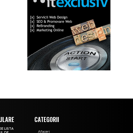
ULARE
CATEGORII
IE LISTA
Afaceri
UL DE