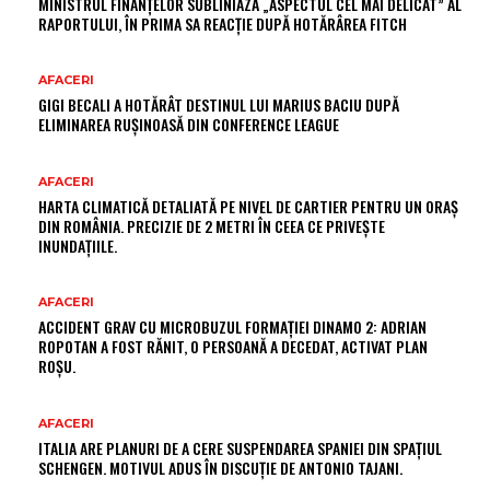
MINISTRUL FINANȚELOR SUBLINIAZĂ „ASPECTUL CEL MAI DELICAT” AL
RAPORTULUI, ÎN PRIMA SA REACȚIE DUPĂ HOTĂRÂREA FITCH
AFACERI
GIGI BECALI A HOTĂRÂT DESTINUL LUI MARIUS BACIU DUPĂ
ELIMINAREA RUȘINOASĂ DIN CONFERENCE LEAGUE
AFACERI
HARTA CLIMATICĂ DETALIATĂ PE NIVEL DE CARTIER PENTRU UN ORAȘ
DIN ROMÂNIA. PRECIZIE DE 2 METRI ÎN CEEA CE PRIVEȘTE
INUNDAȚIILE.
AFACERI
ACCIDENT GRAV CU MICROBUZUL FORMAȚIEI DINAMO 2: ADRIAN
ROPOTAN A FOST RĂNIT, O PERSOANĂ A DECEDAT, ACTIVAT PLAN
ROȘU.
AFACERI
ITALIA ARE PLANURI DE A CERE SUSPENDAREA SPANIEI DIN SPAȚIUL
SCHENGEN. MOTIVUL ADUS ÎN DISCUȚIE DE ANTONIO TAJANI.