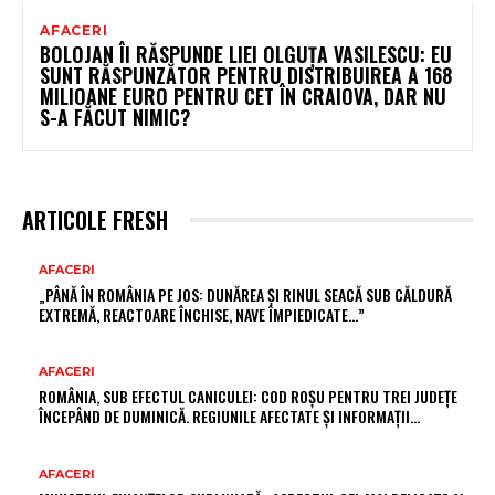
AFACERI
BOLOJAN ÎI RĂSPUNDE LIEI OLGUȚA VASILESCU: EU
SUNT RĂSPUNZĂTOR PENTRU DISTRIBUIREA A 168
MILIOANE EURO PENTRU CET ÎN CRAIOVA, DAR NU
S-A FĂCUT NIMIC?
ARTICOLE FRESH
AFACERI
„PÂNĂ ÎN ROMÂNIA PE JOS: DUNĂREA ȘI RINUL SEACĂ SUB CĂLDURĂ
EXTREMĂ, REACTOARE ÎNCHISE, NAVE ÎMPIEDICATE…”
AFACERI
ROMÂNIA, SUB EFECTUL CANICULEI: COD ROȘU PENTRU TREI JUDEȚE
ÎNCEPÂND DE DUMINICĂ. REGIUNILE AFECTATE ȘI INFORMAȚII…
AFACERI