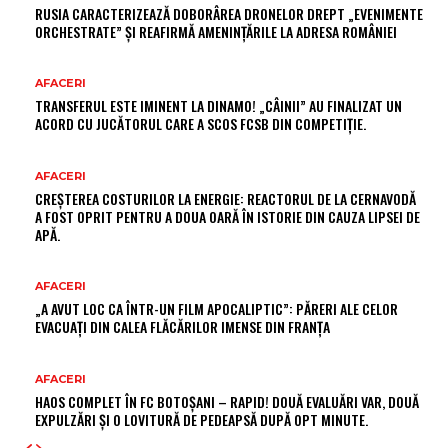
RUSIA CARACTERIZEAZĂ DOBORÂREA DRONELOR DREPT „EVENIMENTE
ORCHESTRATE” ȘI REAFIRMĂ AMENINȚĂRILE LA ADRESA ROMÂNIEI
AFACERI
TRANSFERUL ESTE IMINENT LA DINAMO! „CÂINII” AU FINALIZAT UN
ACORD CU JUCĂTORUL CARE A SCOS FCSB DIN COMPETIȚIE.
AFACERI
CREȘTEREA COSTURILOR LA ENERGIE: REACTORUL DE LA CERNAVODĂ
A FOST OPRIT PENTRU A DOUA OARĂ ÎN ISTORIE DIN CAUZA LIPSEI DE
APĂ.
AFACERI
„A AVUT LOC CA ÎNTR-UN FILM APOCALIPTIC”: PĂRERI ALE CELOR
EVACUAȚI DIN CALEA FLĂCĂRILOR IMENSE DIN FRANȚA
AFACERI
HAOS COMPLET ÎN FC BOTOȘANI – RAPID! DOUĂ EVALUĂRI VAR, DOUĂ
EXPULZĂRI ȘI O LOVITURĂ DE PEDEAPSĂ DUPĂ OPT MINUTE.