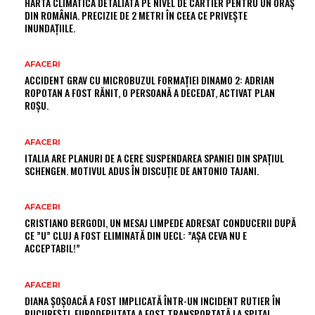
HARTA CLIMATICĂ DETALIATĂ PE NIVEL DE CARTIER PENTRU UN ORAȘ
DIN ROMÂNIA. PRECIZIE DE 2 METRI ÎN CEEA CE PRIVEȘTE
INUNDAȚIILE.
AFACERI
ACCIDENT GRAV CU MICROBUZUL FORMAȚIEI DINAMO 2: ADRIAN
ROPOTAN A FOST RĂNIT, O PERSOANĂ A DECEDAT, ACTIVAT PLAN
ROȘU.
AFACERI
ITALIA ARE PLANURI DE A CERE SUSPENDAREA SPANIEI DIN SPAȚIUL
SCHENGEN. MOTIVUL ADUS ÎN DISCUȚIE DE ANTONIO TAJANI.
AFACERI
CRISTIANO BERGODI, UN MESAJ LIMPEDE ADRESAT CONDUCERII DUPĂ
CE ”U” CLUJ A FOST ELIMINATĂ DIN UECL: ”AȘA CEVA NU E
ACCEPTABIL!”
AFACERI
DIANA ȘOȘOACĂ A FOST IMPLICATĂ ÎNTR-UN INCIDENT RUTIER ÎN
BUCUREȘTI. EURODEPUTATA A FOST TRANSPORTATĂ LA SPITAL…