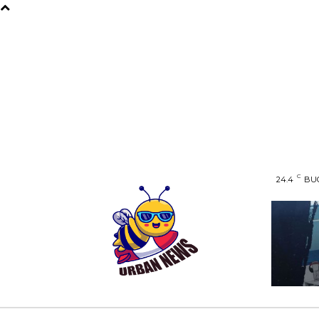
C
24.4
BU