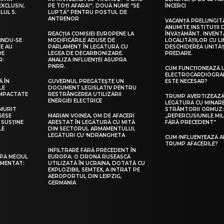
XCLUSIV,
PE TOȚI AFARĂ!”. DOUĂ NUME ”SE
ÎNCERCI
LUL 5.
LUPTĂ” PENTRU POSTUL DE
ANTRENOR
VACANȚĂ PRELUNGIT
ANUMITE INSTITUȚII 
REACȚIA COMISIEI EUROPENE LA
ÎNVĂȚĂMÂNT. INVEN
RINDU-SE
MODIFICĂRILE ADUSE DE
LOCALITĂȚILOR CU LI
RE AU
PARLAMENT ÎN LEGĂTURĂ CU
DESCHIDEREA UNITĂȚ
DE
LEGEA DE DECARBONIZARE.
PREDARE.
R:
ANALIZA INFLUENȚEI ASUPRA
PNRR.
CUM FUNCȚIONEAZĂ 
ELECTROCARDIOGRAF
Ă ÎN
GUVERNUL PREGĂTEȘTE UN
ESTE NECESAR?
LE
DOCUMENT LEGISLATIV PENTRU
IMPACTATE
RESTRÂNGEREA UTILIZĂRII
TRUMP AVERTIZEAZĂ 
ENERGIEI ELECTRICE
LEGĂTURĂ CU MINAR
 MURIT
STRÂMTORII ORMUZ
SESE
MARIAN VOINEA, OM DE AFACERI
„REPERCUSIUNILE MIL
 SUSȚINE
ARESTAT ÎN LEGĂTURĂ CU MITĂ
FĂRĂ PRECEDENT”
LE
DIN SECTORUL ARMAMENTULUI,
LEGĂTURI CU ‘NDRANGHETA
CUM INFLUENȚEAZĂ A
TRUMP AFACERILE?
INFILTRARE FĂRĂ PRECEDENT ÎN
PĂ MECIUL
EUROPA: O DRONĂ RUSEASCĂ
OMENTAT:
UTILIZATĂ ÎN UCRAINA, DOTATĂ CU
EXPLOZIBIL SEMTEX, A INTRAT PE
AEROPORTUL DIN LEIPZIG,
GERMANIA