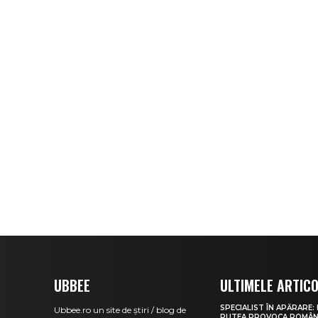
UBBEE
ULTIMELE ARTIC
SPECIALIST ÎN APĂRARE:
Ubbee.ro un site de știri / blog de
PUTEA PROVOCA ROMÂNI