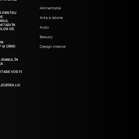
Alimentatie
Ă PENTRU
DE
Arta si istorie
TARUL
MITĂRI ÎN
Auto
ILOR DE
Beauty
UN
Design interior
 ȘI CÂND
IRANUL ÎN
EA
:
ITARE VOR FI
LEGEREA LUI