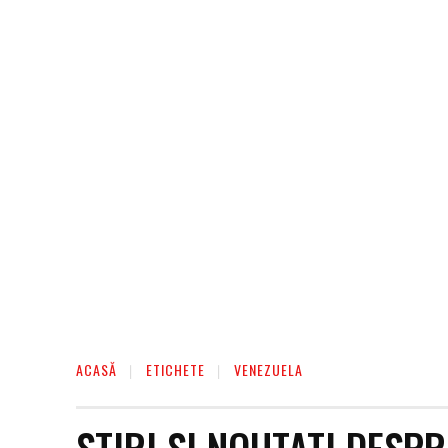
AFACERI
ENTERTAINMENT
HOME & D
ACASĂ
ETICHETE
VENEZUELA
STIRI SI NOUTATI DESP