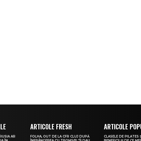
OLE
ARTICOLE FRESH
ARTICOLE POP
 RUSIA AR
FOLHA, OUT DE LA CFR CLUJ DUPĂ
CLASELE DE PILATES 
A ÎN
ÎNFRÂNGEREA CU TROMSØ! ”ÎI DAU
BENEFICII ȘI DE CE ME