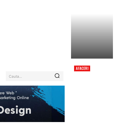
AFACERI
ROMÂNIA, SUB
Cauta...
EFECTUL CANICULEI:
COD ROȘU PENTRU
TREI JUDEȚE ÎNCEPÂND
DE DUMINICĂ.
REGIUNILE AFECTATE
ȘI INFORMAȚII…