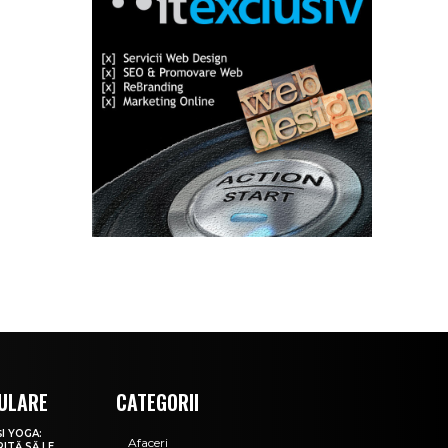
ULARE
CATEGORII
ȘI YOGA:
Afaceri
RITĂ SĂ LE