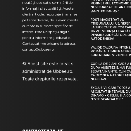
noutăți, dedicat diseminării de
PERIMETRUL ECONOMIC E
NESECURIZAT DE ARTICO
informații și actualități. Acesta
„SUNTEM EXPUȘI”
oferă articole, reportaje și analize
pe teme diverse, de la evenimente
FOST MAGISTRAT AL
TRIBUNALULUI UE, REFE
curente la subiecte specifice de
LA JUDECĂTORII CCR CA
OPRIT ȘEDINȚA LEGATĂ 
interes. Este un spațiu digital
PENSIILE JUDECĂTORILO
pentru informare și educație.
AUTODEMISIA!
Contactati-ne oricand la adresa:
VAL DE CĂLDURĂ INTENS
contact@ubbee.ro
ROMÂNIA: TEMPERATURI
SUPERIOARE ȘI ZONELE 
© Acest site este creat si
COPILA DE 2 ANI, CARE A
DUPĂ ANESTEZIE, MAI FU
administrat de
Ubbee.ro
.
SEDATĂ ÎNAINTE. CLINICA
CĂ DEȚINEA AUTORIZAȚII
Toate drepturile rezervate.
NECESARE.
EXCLUSIV | GABI TORJE A
ASCULTAT INTERVIUL DU
DINAMO – OȚELUL ȘI A C
”ESTE SCANDALOS!”