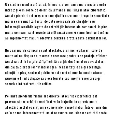
Un studiu recent a arătat că, în medie, o companie mare poate pierde
între 2 și 4 milioane de dolari ca urmare a unui singur atac cibernetic.
Aceste pierderi pot crește exponențial în cazul unor breșe de securitate
majore care implică furtul de date personale ale clienților sau
informații sensibile legate de activitățile interne ale companiei. În plus,
multe companii sunt nevoite să plătească amenzi semnificative dacă nu
au implementat măsuri adecvate pentru a proteja datele utilizatorilor.
Nu doar marile companii sunt afectate, ci și micile afaceri, care de
multe ori nu dispun de resursele necesare pentru a se proteja eficient.
Acestea pot fi forțate să își închidă porțile după un atac devastator,
din cauza pierderilor financiare și a incapacității de a-și recâștiga
clienții. În plus, sectorul public nu este nici el imun la aceste atacuri,
guvernele fiind obligate să aloce bugete suplimentare pentru a-și
securiza infrastructurile critice.
Pe lângă pierderile financiare directe, atacurile cibernetice pot
provoca și perturbări semnificative în lanțurile de aprovizionare,
afectând astfel operațiunile comerciale la nivel global. Într-o lume din
ce în ce mai interconectată, un atac asupra unei singure entități poate