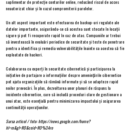
suplimentar de protecție conturilor online, reducând riscul de acces
neautorizat chiar și în cazul compromiterii parolelor.
Un alt aspect important este efectuarea de backup-uri regulate ale
datelor importante, asigurându-se că acestea sunt stocate în locații
sigure și pot fi recuperate rapid în caz de atac. Companiile ar trebui
să investească în evaluări periodice de securitate și teste de penetrare
pentru a identifica și remedia vulnerabilitățile înainte ca acestea să fie
exploatate de hackeri.
Colaborarea cu experți în securitate cibernetică și participarea la
inițiative de partajare a informațiilor despre amenințările cibernetice
pot ajuta organizațiile să rămână informate și să se adapteze rapid
noilor provocări. În plus, dezvoltarea unor planuri de răspuns la
incidente cibernetice, care să includă proceduri clare de gestionare a
unui atac, este esențială pentru minimizarea impactului și asigurarea
continuității operațiunilor.
Sursa articol / foto: https://news.google.com/home?
hl=ro&gl=RO&ceid=RO%3Aro