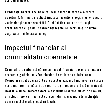
companiei vizate.
Ambii foști hackeri recunosc că, deși la început părea o aventură
palpitantă, în timp au realizat impactul negativ al acțiunilor lor asupra
victimelor și asupra societății. După întâlniri cu autoritățile și
confruntarea cu posibile consecințe legale, au decis să-și schimbe
viața. Acum, ei folosesc cunoș
impactul financiar al
criminalității cibernetice
Criminalitatea cibernetică are un impact financiar devastator asupra
economiei globale, cauzând pierderi de miliarde de dolari anual.
Companiile sunt adesea ținte ale acestor atacuri, fiind nevoite să aloce
sume mari pentru măsuri de securitate și recuperare după un incident.
Costurile nu se limitează doar la fondurile sustrase direct de hackeri,
ci includ și pierderi indirecte precum diminuarea încrederii clienților,
daune reputaționale și costuri legale.