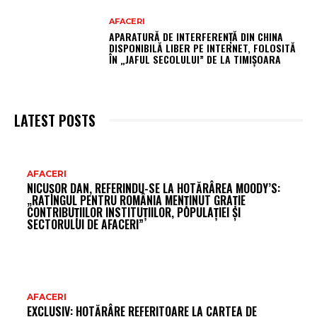
AFACERI
APARATURĂ DE INTERFERENȚĂ DIN CHINA
DISPONIBILĂ LIBER PE INTERNET, FOLOSITĂ
ÎN „JAFUL SECOLULUI” DE LA TIMIȘOARA
LATEST POSTS
AR
AFACERI
NICUȘOR DAN, REFERINDU-SE LA HOTĂRÂREA MOODY’S:
FR
„RATINGUL PENTRU ROMÂNIA MENȚINUT GRAȚIE
CONTRIBUȚIILOR INSTITUȚIILOR, POPULAȚIEI ȘI
SECTORULUI DE AFACERI”
AFACERI
EXCLUSIV: HOTĂRÂRE REFERITOARE LA CARTEA DE