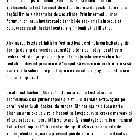
cunoscut sub pseudonimul „Alex”, povestește cum, încă din
adolescență, a fost fascinat de calculatoare și de posibilitatea de a
depăși limitele sistemelor de securitate. Prin intermediul unor
forumuri online, a învățat rapid tehnici de hacking și a început să
colaboreze cu alți hackeri pentru a-și îmbunătăți abilitățile.
Alex mărturisește că inițial a fost motivat de simpla curiozitate și de
dorința de a-și demonstra capacitățile tehnice. Totuși, odată ce a
realizat cât de ușor poate obține informații valoroase și chiar bani,
tentația a devenit prea mare. A început să vizeze conturi bancare și să
participe la scheme de phishing care i-au adus câștiguri substanțiale
într-un timp scurt.
Un alt fost hacker, „Marius”, relatează cum a fost atras de
promisiunea câștigurilor rapide și a stilului de viață extravagant pe
care îl vedea la alți hackeri de succes. Din dorința de a face parte
dintr-un grup exclusivist, a început să învețe cum să creeze malware și
să exploateze vulnerabilități software. Își amintește cum, la un moment
dat, a fost implicat într-un atac de tip DDoS asupra unui site de
comerț electronic, care a provocat pierderi financiare semnificative