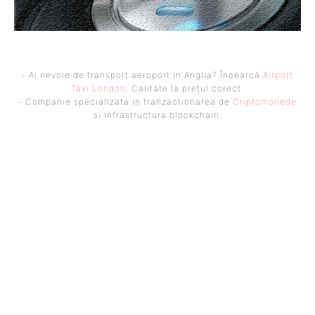
- Ai nevoie de transport aeroport in Anglia? Încearcă
Airport
Taxi London
. Calitate la prețul corect.
- Companie specializata in tranzactionarea de
Criptomonede
si infrastructura blockchain.
UBBEE
Ubbee.ro un site de știri / blog de noutăți, dedicat diseminării de
informații și actualități. Acesta oferă articole, reportaje și analize pe
teme diverse, de la evenimente curente la subiecte specifice de interes.
Este un spațiu digital pentru informare și educație. Contactati-ne
oricand la adresa: contact@ubbee.ro
© Acest site este creat si administrat de
Ubbee.ro
. Toate