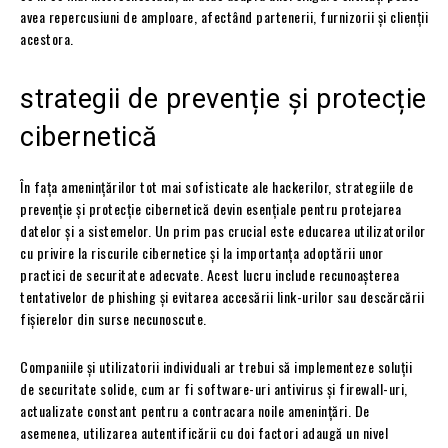
avea repercusiuni de amploare, afectând partenerii, furnizorii și clienții
acestora.
strategii de prevenție și protecție
cibernetică
În fața amenințărilor tot mai sofisticate ale hackerilor, strategiile de
prevenție și protecție cibernetică devin esențiale pentru protejarea
datelor și a sistemelor. Un prim pas crucial este educarea utilizatorilor
cu privire la riscurile cibernetice și la importanța adoptării unor
practici de securitate adecvate. Acest lucru include recunoașterea
tentativelor de phishing și evitarea accesării link-urilor sau descărcării
fișierelor din surse necunoscute.
Companiile și utilizatorii individuali ar trebui să implementeze soluții
de securitate solide, cum ar fi software-uri antivirus și firewall-uri,
actualizate constant pentru a contracara noile amenințări. De
asemenea, utilizarea autentificării cu doi factori adaugă un nivel