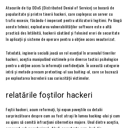
Atacurile de tip DDoS (Distributed Denial of Service) se bucură de
popularitate și printre tinerii hackeri, care copleșesc un server cu
trafic excesiv, făcându-l inoperant pentru utilizatorii legitimi. Pe lângă
aceste tehnici, exploatarea vulnerabilităților software este o altă
practică des întâlnită, hackerii căutând și folosind erori de securitate
în aplicații și sisteme de operare pentru a obține acces neautorizat.
Totodată, ingineria socială joacă un rol esențial în arsenalul tinerilor
hackeri, aceștia manipulând victimele prin diverse tactici psihologice
pentru a obține acces la informații confidențiale. În această categorie
intră și metode precum pretexting-ul sau baiting-ul, care se bazează
pe exploatarea încrederii sau curiozității victimelor.
relatările foștilor hackeri
Foștii hackeri, acum reformați, își expun poveștile cu detalii
surprinzătoare despre cum au fost atrași în lumea hacking-ului și cum
au ajuns să comită infracțiuni cibernetice majore. Unul dintre aceștia,