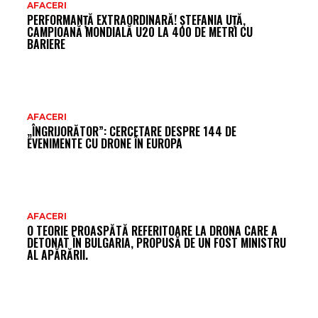
AR
AFACERI
PERFORMANȚĂ EXTRAORDINARĂ! ȘTEFANIA UȚĂ,
FR
CAMPIOANĂ MONDIALĂ U20 LA 400 DE METRI CU
BARIERE
AFACERI
„ÎNGRIJORĂTOR”: CERCETARE DESPRE 144 DE
EVENIMENTE CU DRONE ÎN EUROPA
AFACERI
O TEORIE PROASPĂTĂ REFERITOARE LA DRONA CARE A
DETONAT ÎN BULGARIA, PROPUSĂ DE UN FOST MINISTRU
AL APĂRĂRII.