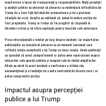
manifestare a lipsei de transparență și responsabilitate. Mulți jurnaliști
și analiști politici au observat că plecarea sa evidențiază dificultatea lui
Trump de a face față întrebărilor provocatoare și de a gestiona
situațiile de criză. Aceștia au subliniat că, având în vedere poziția de
fost președinte, Trump ar trebui să fie pregătit să răspundă la
întrebări critice și să ofere explicații pentru deciziile sale anterioare.
Presa internațională a relatat pe larg despre incident, iar majoritatea
publicațiilor au considerat plecarea ca un moment tensionat care
reflectă relația complicată a lui Trump cu mass-media. Unele publicații
au speculat că acest comportament ar putea avea repercusiuni asupra
viitoarelor sale apariții publice și imaginii sale în rândul alegătorilor.
Altele au văzut în acest incident o confirmare a stilului său
neconvențional și a tendinței de a evita confruntările directe care i-ar
putea compromite poziția.
Impactul asupra percepției
publice a lui Trump