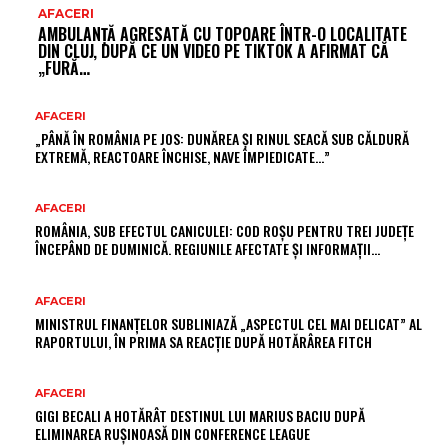
AFACERI
AMBULANȚĂ AGRESATĂ CU TOPOARE ÎNTR-O LOCALITATE
DIN CLUJ, DUPĂ CE UN VIDEO PE TIKTOK A AFIRMAT CĂ
„FURĂ…
AFACERI
„PÂNĂ ÎN ROMÂNIA PE JOS: DUNĂREA ȘI RINUL SEACĂ SUB CĂLDURĂ
EXTREMĂ, REACTOARE ÎNCHISE, NAVE ÎMPIEDICATE…”
AFACERI
ROMÂNIA, SUB EFECTUL CANICULEI: COD ROȘU PENTRU TREI JUDEȚE
ÎNCEPÂND DE DUMINICĂ. REGIUNILE AFECTATE ȘI INFORMAȚII…
AFACERI
MINISTRUL FINANȚELOR SUBLINIAZĂ „ASPECTUL CEL MAI DELICAT” AL
RAPORTULUI, ÎN PRIMA SA REACȚIE DUPĂ HOTĂRÂREA FITCH
AFACERI
GIGI BECALI A HOTĂRÂT DESTINUL LUI MARIUS BACIU DUPĂ
ELIMINAREA RUȘINOASĂ DIN CONFERENCE LEAGUE