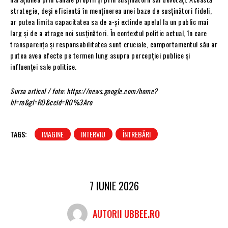
strategie, deși eficientă în menținerea unei baze de susținători fideli,
ar putea limita capacitatea sa de a-și extinde apelul la un public mai
larg și de a atrage noi susținători. În contextul politic actual, în care
transparența și responsabilitatea sunt cruciale, comportamentul său ar
putea avea efecte pe termen lung asupra percepției publice și
influenței sale politice.
Sursa articol / foto: https://news.google.com/home?
hl=ro&gl=RO&ceid=RO%3Aro
TAGS:
IMAGINE
INTERVIU
ÎNTREBĂRI
7 IUNIE 2026
AUTORII UBBEE.RO