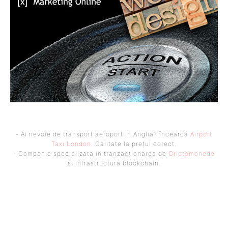
- Ai nevoie de transport aeroport in Anglia? Încearcă
Airport
Taxi London
. Calitate la prețul corect.
- Companie specializata in tranzactionarea de
Criptomonede
si infrastructura blockchain.
UBBEE