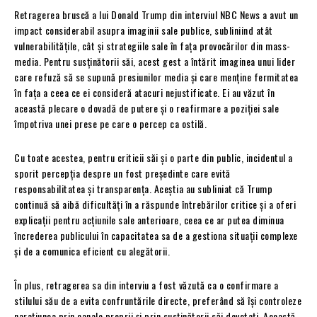
Retragerea bruscă a lui Donald Trump din interviul NBC News a avut un
impact considerabil asupra imaginii sale publice, subliniind atât
vulnerabilitățile, cât și strategiile sale în fața provocărilor din mass-
media. Pentru susținătorii săi, acest gest a întărit imaginea unui lider
care refuză să se supună presiunilor media și care menține fermitatea
în fața a ceea ce ei consideră atacuri nejustificate. Ei au văzut în
această plecare o dovadă de putere și o reafirmare a poziției sale
împotriva unei prese pe care o percep ca ostilă.
Cu toate acestea, pentru criticii săi și o parte din public, incidentul a
sporit percepția despre un fost președinte care evită
responsabilitatea și transparența. Aceștia au subliniat că Trump
continuă să aibă dificultăți în a răspunde întrebărilor critice și a oferi
explicații pentru acțiunile sale anterioare, ceea ce ar putea diminua
încrederea publicului în capacitatea sa de a gestiona situații complexe
și de a comunica eficient cu alegătorii.
În plus, retragerea sa din interviu a fost văzută ca o confirmare a
stilului său de a evita confruntările directe, preferând să își controleze
narațiunea prin canale proprii și prin susținătorii săi devotați. Această