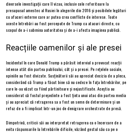
diversele investigații care îl vizau, inclusiv cele referitoare la
presupusul amestec al Rusiei în alegerile din 2016 și posibilele legături
cu afaceri externe care ar putea crea conflicte de interese. Toate
aceste întrebări au fost percepute de Trump ca atacuri directe, cu
scopul de a-i submina autoritatea și de a-i afecta imaginea publică.
Reacțiile oamenilor și ale presei
Incidentul în care Donald Trump a părăsit interviul a provocat reacții
intense atât din partea publicului, cât și a presei. Pe rețelele sociale,
opiniile au fost divizate. Susținătorii săi au apreciat decizia de a pleca,
considerând că Trump a făcut bine să nu cedeze în fața întrebărilor, pe
care le-au văzut ca fiind părtinitoare și nejustificate. Aceștia au
considerat că fostul președinte a fost ținta unui atac din partea media
și au apreciat că retragerea sa a fost un semn de determinare și un
refuz de a fi implicat într-un joc de denigrare orchestrate de presă.
Dimpotrivă, criticii săi au interpretat retragerea ca o încercare de a
evita răspunsurile la întrebările dificile, văzând gestul său ca pe o