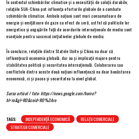
În contextul schimbărilor climatice și a necesității de soluții durabile,
relațiile SUA-China pot influența eforturile globale de a combate
schimbările climatice. Ambele națiuni sunt mari consumatoare de
energie și emițătoare de gaze cu efect de seră, astfel că politicile lor
energetice și angajările față de acordurile internaționale de mediu sunt
esențiale pentru succesul inițiativelor globale de mediu.
În concluzie, relațiile dintre Statele Unite și China nu doar că
influențează economia globală, dar au și implicații majore pentru
stabilitatea politică și securitatea internațională. Colaborarea sau
conflictele dintre aceste două națiuni influențează nu doar bunăstarea
economică, ci și pacea și securitatea la nivel global.
Sursa articol / foto: https://news.google.com/home?
hl=ro&gl=RO&ceid=RO%3Aro
TAGS:
INDEPENDENȚĂ ECONOMICĂ
RELAȚII COMERCIALE
STRATEGII COMERCIALE