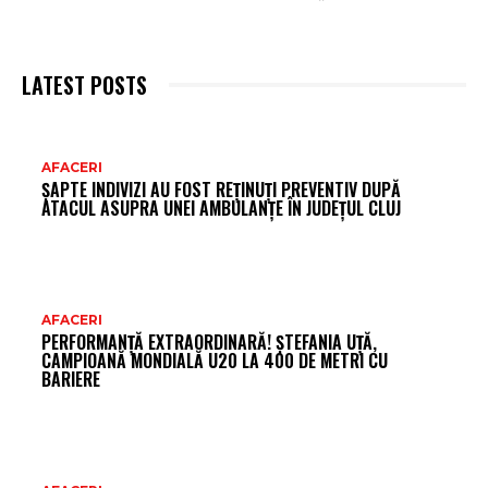
LATEST POSTS
AR
AFACERI
ȘAPTE INDIVIZI AU FOST REȚINUȚI PREVENTIV DUPĂ
FR
ATACUL ASUPRA UNEI AMBULANȚE ÎN JUDEȚUL CLUJ
AFACERI
PERFORMANȚĂ EXTRAORDINARĂ! ȘTEFANIA UȚĂ,
CAMPIOANĂ MONDIALĂ U20 LA 400 DE METRI CU
BARIERE