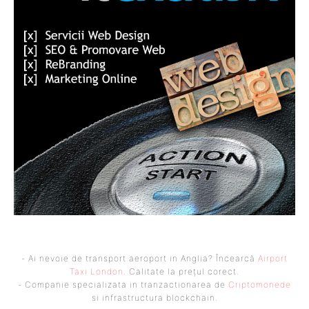
- Ai nevoie de transport aeroport in Anglia? Încearcă
Airport
Taxi London
. Calitate la prețul corect.
- Companie specializata in tranzactionarea de
Criptomonede
si infrastructura blockchain.