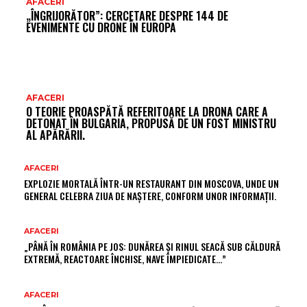
AFACERI
„ÎNGRIJORĂTOR”: CERCETARE DESPRE 144 DE
EVENIMENTE CU DRONE ÎN EUROPA
AFACERI
O TEORIE PROASPĂTĂ REFERITOARE LA DRONA CARE A
DETONAT ÎN BULGARIA, PROPUSĂ DE UN FOST MINISTRU
AL APĂRĂRII.
AFACERI
EXPLOZIE MORTALĂ ÎNTR-UN RESTAURANT DIN MOSCOVA, UNDE UN
GENERAL CELEBRA ZIUA DE NAȘTERE, CONFORM UNOR INFORMAȚII.
AFACERI
„PÂNĂ ÎN ROMÂNIA PE JOS: DUNĂREA ȘI RINUL SEACĂ SUB CĂLDURĂ
EXTREMĂ, REACTOARE ÎNCHISE, NAVE ÎMPIEDICATE…”
AFACERI