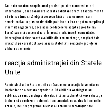
Cu toate acestea, scepticismul persistă printre numeroși actori
internaționali, care consideră această solicitare drept o tactică menită
să câștige timp și să obțină concesii fără a face compromisuri
semnificative. În plus, schimbările politice din Iran ar putea complica și
mai mult negocierile, dacă noua conducere va adopta o poziție mai
fermă sau mai conservatoare. În acest mediu incert, comunitatea
internațională observează evoluțiile din Iran cu atenție, conștientă de
impactul pe care îl pot avea asupra stabilității regionale și piețelor
globale de energie.
reacția administrației din Statele
Unite
Administrația din Statele Unite a răspuns cu precauție la solicitarea
iranienilor de a demara negocierile. Oficialii din Washington au
subliniat că sunt deschiși dialogului, însă au subliniat că orice discuție
trebuie să abordeze problemele fundamentale ce au dus la tensiunile
actuale, inclusiv programul nuclear al Iranului și activitățile sale