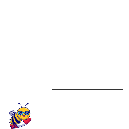
NICUȘOR…”
CATEGORII
Afaceri
Alimentatie
Arta si istorie
Auto
Beauty
Design interior
CONTACTEAZA-NE