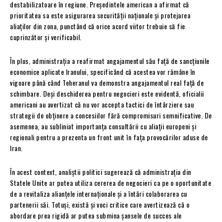
destabilizatoare în regiune. Președintele american a afirmat că
prioritatea sa este asigurarea securității naționale și protejarea
aliaților din zona, punctând că orice acord viitor trebuie să fie
cuprinzător și verificabil.
În plus, administrația a reafirmat angajamentul său față de sancțiunile
economice aplicate Iranului, specificând că acestea vor rămâne în
vigoare până când Teheranul va demonstra angajamentul real față de
schimbare. Deși deschiderea pentru negocieri este evidentă, oficialii
americani au avertizat că nu vor accepta tactici de întârziere sau
strategii de obținere a concesiilor fără compromisuri semnificative. De
asemenea, au subliniat importanța consultării cu aliații europeni și
regionali pentru a prezenta un front unit în fața provocărilor aduse de
Iran.
În acest context, analiștii politici sugerează că administrația din
Statele Unite ar putea utiliza cererea de negocieri ca pe o oportunitate
de a revitaliza alianțele internaționale și a întări colaborarea cu
partenerii săi. Totuși, există și voci critice care avertizează că o
abordare prea rigidă ar putea submina șansele de succes ale