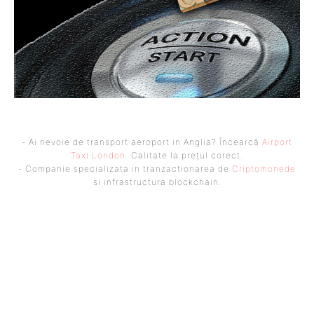
- Ai nevoie de transport aeroport in Anglia? Încearcă
Airport
Taxi London
. Calitate la prețul corect.
- Companie specializata in tranzactionarea de
Criptomonede
si infrastructura blockchain.
UBBEE
Ubbee.ro un site de știri / blog de noutăți, dedicat diseminării de
informații și actualități. Acesta oferă articole, reportaje și analize pe
teme diverse, de la evenimente curente la subiecte specifice de interes.