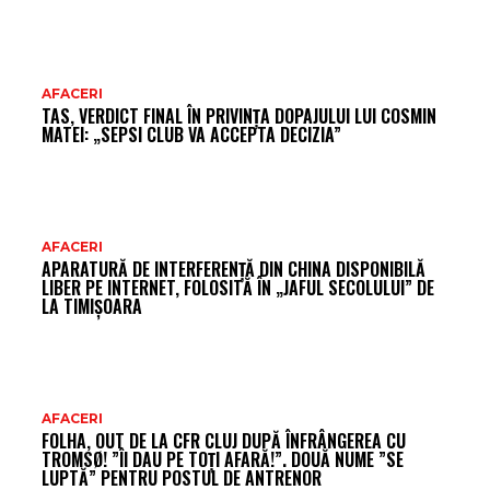
AFACERI
TAS, VERDICT FINAL ÎN PRIVINȚA DOPAJULUI LUI COSMIN
MATEI: „SEPSI CLUB VA ACCEPTA DECIZIA”
AFACERI
APARATURĂ DE INTERFERENȚĂ DIN CHINA DISPONIBILĂ
LIBER PE INTERNET, FOLOSITĂ ÎN „JAFUL SECOLULUI” DE
LA TIMIȘOARA
AFACERI
FOLHA, OUT DE LA CFR CLUJ DUPĂ ÎNFRÂNGEREA CU
TROMSØ! ”ÎI DAU PE TOȚI AFARĂ!”. DOUĂ NUME ”SE
LUPTĂ” PENTRU POSTUL DE ANTRENOR