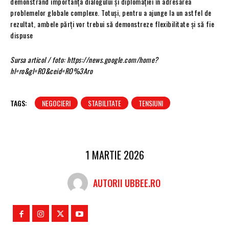
demonstrând importanța dialogului și diplomației în adresarea
problemelor globale complexe. Totuși, pentru a ajunge la un astfel de
rezultat, ambele părți vor trebui să demonstreze flexibilitate și să fie
dispuse
Sursa articol / foto: https://news.google.com/home?
hl=ro&gl=RO&ceid=RO%3Aro
TAGS:
NEGOCIERI
STABILITATE
TENSIUNI
1 MARTIE 2026
AUTORII UBBEE.RO