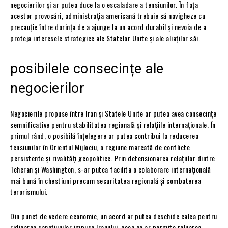
negocierilor și ar putea duce la o escaladare a tensiunilor. În fața
acestor provocări, administrația americană trebuie să navigheze cu
precauție între dorința de a ajunge la un acord durabil și nevoia de a
proteja interesele strategice ale Statelor Unite și ale aliaților săi.
posibilele consecințe ale
negocierilor
Negocierile propuse între Iran și Statele Unite ar putea avea consecințe
semnificative pentru stabilitatea regională și relațiile internaționale. În
primul rând, o posibilă înțelegere ar putea contribui la reducerea
tensiunilor în Orientul Mijlociu, o regiune marcată de conflicte
persistente și rivalități geopolitice. Prin detensionarea relațiilor dintre
Teheran și Washington, s-ar putea facilita o colaborare internațională
mai bună în chestiuni precum securitatea regională și combaterea
terorismului.
Din punct de vedere economic, un acord ar putea deschide calea pentru
ridicarea sancțiunilor impuse Iranului, ceea ce ar permite reluarea