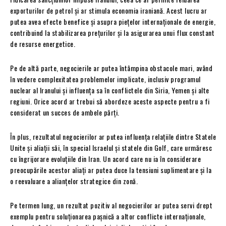
exporturilor de petrol și ar stimula economia iraniană. Acest lucru ar
putea avea efecte benefice și asupra piețelor internaționale de energie,
contribuind la stabilizarea prețurilor și la asigurarea unui flux constant
de resurse energetice.
Pe de altă parte, negocierile ar putea întâmpina obstacole mari, având
în vedere complexitatea problemelor implicate, inclusiv programul
nuclear al Iranului și influența sa în conflictele din Siria, Yemen și alte
regiuni. Orice acord ar trebui să abordeze aceste aspecte pentru a fi
considerat un succes de ambele părți.
În plus, rezultatul negocierilor ar putea influența relațiile dintre Statele
Unite și aliații săi, în special Israelul și statele din Golf, care urmăresc
cu îngrijorare evoluțiile din Iran. Un acord care nu ia în considerare
preocupările acestor aliați ar putea duce la tensiuni suplimentare și la
o reevaluare a alianțelor strategice din zonă.
Pe termen lung, un rezultat pozitiv al negocierilor ar putea servi drept
exemplu pentru soluționarea pașnică a altor conflicte internaționale,