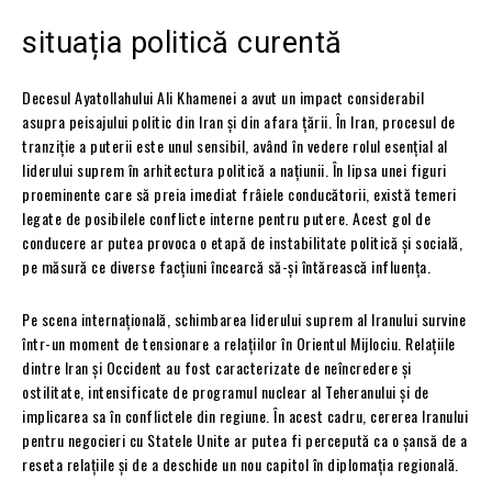
situația politică curentă
Decesul Ayatollahului Ali Khamenei a avut un impact considerabil
asupra peisajului politic din Iran și din afara țării. În Iran, procesul de
tranziție a puterii este unul sensibil, având în vedere rolul esențial al
liderului suprem în arhitectura politică a națiunii. În lipsa unei figuri
proeminente care să preia imediat frâiele conducătorii, există temeri
legate de posibilele conflicte interne pentru putere. Acest gol de
conducere ar putea provoca o etapă de instabilitate politică și socială,
pe măsură ce diverse facțiuni încearcă să-și întărească influența.
Pe scena internațională, schimbarea liderului suprem al Iranului survine
într-un moment de tensionare a relațiilor în Orientul Mijlociu. Relațiile
dintre Iran și Occident au fost caracterizate de neîncredere și
ostilitate, intensificate de programul nuclear al Teheranului și de
implicarea sa în conflictele din regiune. În acest cadru, cererea Iranului
pentru negocieri cu Statele Unite ar putea fi percepută ca o șansă de a
reseta relațiile și de a deschide un nou capitol în diplomația regională.