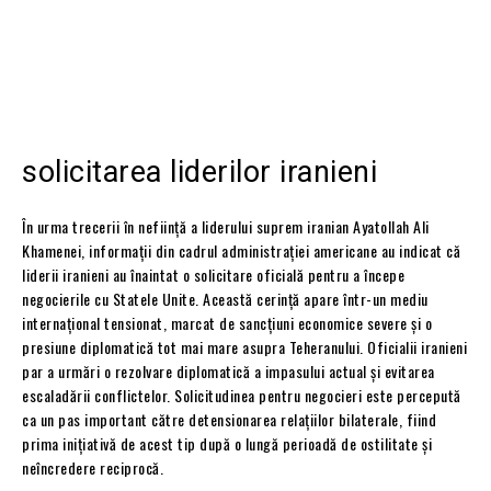
solicitarea liderilor iranieni
În urma trecerii în neființă a liderului suprem iranian Ayatollah Ali
Khamenei, informații din cadrul administrației americane au indicat că
liderii iranieni au înaintat o solicitare oficială pentru a începe
negocierile cu Statele Unite. Această cerință apare într-un mediu
internațional tensionat, marcat de sancțiuni economice severe și o
presiune diplomatică tot mai mare asupra Teheranului. Oficialii iranieni
par a urmări o rezolvare diplomatică a impasului actual și evitarea
escaladării conflictelor. Solicitudinea pentru negocieri este percepută
ca un pas important către detensionarea relațiilor bilaterale, fiind
prima inițiativă de acest tip după o lungă perioadă de ostilitate și
neîncredere reciprocă.