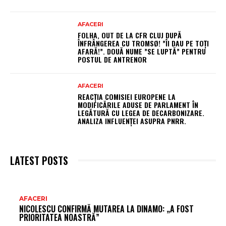
AFACERI
FOLHA, OUT DE LA CFR CLUJ DUPĂ
ÎNFRÂNGEREA CU TROMSØ! ”ÎI DAU PE TOȚI
AFARĂ!”. DOUĂ NUME ”SE LUPTĂ” PENTRU
POSTUL DE ANTRENOR
AFACERI
REACȚIA COMISIEI EUROPENE LA
MODIFICĂRILE ADUSE DE PARLAMENT ÎN
LEGĂTURĂ CU LEGEA DE DECARBONIZARE.
ANALIZA INFLUENȚEI ASUPRA PNRR.
LATEST POSTS
AR
AFACERI
NICOLESCU CONFIRMĂ MUTAREA LA DINAMO: „A FOST
FR
PRIORITATEA NOASTRĂ”