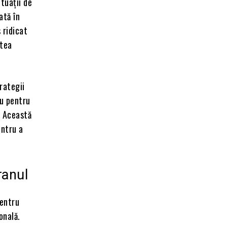
ituații de
ată în
 ridicat
atea
rategii
iu pentru
. Această
entru a
ranul
pentru
onală.