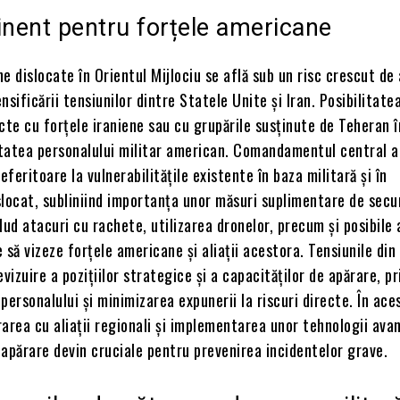
inent pentru forțele americane
e dislocate în Orientul Mijlociu se află sub un risc crescut de 
nsificării tensiunilor dintre Statele Unite și Iran. Posibilitate
cte cu forțele iraniene sau cu grupările susținute de Teheran 
tatea personalului militar american. Comandamentul central a
eferitoare la vulnerabilitățile existente în baza militară și în
locat, subliniind importanța unor măsuri suplimentare de secu
lud atacuri cu rachete, utilizarea dronelor, precum și posibile 
 să vizeze forțele americane și aliații acestora. Tensiunile din
evizuire a pozițiilor strategice și a capacităților de apărare, pr
personalului și minimizarea expunerii la riscuri directe. În ace
area cu aliații regionali și implementarea unor tehnologii ava
apărare devin cruciale pentru prevenirea incidentelor grave.