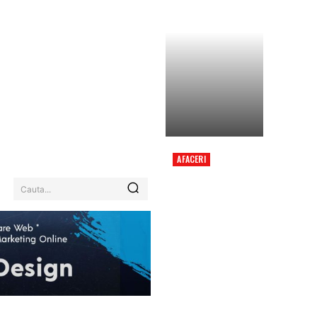
AFACERI
EXPLOZIE MORTALĂ
ÎNTR-UN
Cauta...
RESTAURANT DIN
MOSCOVA, UNDE UN
GENERAL CELEBRA
ZIUA DE NAȘTERE,
CONFORM UNOR
INFORMAȚII.