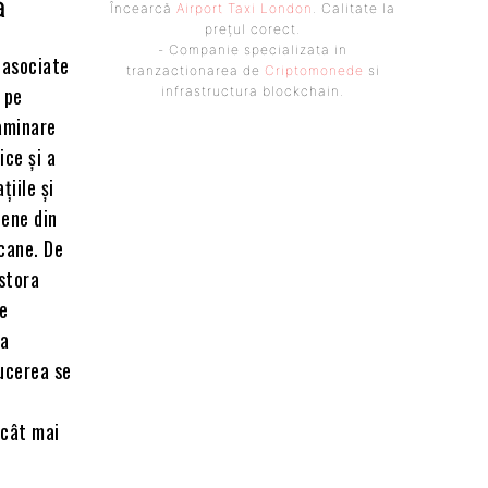
ă
Încearcă
Airport Taxi London
. Calitate la
prețul corect.
- Companie specializata in
r asociate
tranzactionarea de
Criptomonede
si
 pe
infrastructura blockchain.
xaminare
ice și a
țiile și
iene din
icane. De
stora
re
ra
ducerea se
 cât mai