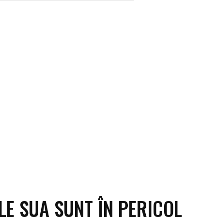
ECO
SANATATE / HOBBY
SOCIAL / CULTURAL
T
LE SUA SUNT ÎN PERICOL