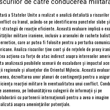
iscurilor de către conducerea militar
ară a Statelor Unite a realizat o analiză detaliată a riscurilo
onflict cu Iranul, axându-se pe identificarea punctelor slabe și
 strategii de reacție eficiente. Această evaluare implică o e
tăților militare iraniene, inclusiv a arsenalei de rachete balist
bernetice, care ar putea fi folosite pentru a perturba comunica
ricane. Analiza riscurilor ține cont și de rețelele de proxy iran
tea acționa ca forțe de atac indirect asupra intereselor amer
a analizează posibilele scenarii de escaladare și impactul ace
ții regionale și alianțelor din Orientul Mijlociu. Această evalua
menea, dezvoltarea unor planuri de contingență pentru a asigu
ficiența reacției militare în eventualitatea unui conflict. Con
e asemenea, pe îmbunătățirea culegerii de informații și pe
olaborării cu partenerii internaționali pentru a avea o imagine
ualizată asupra amenințărilor potențiale.