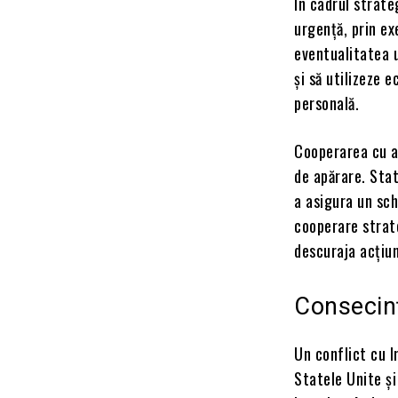
În cadrul strate
urgență, prin ex
eventualitatea u
și să utilizeze 
personală.
Cooperarea cu al
de apărare. Stat
a asigura un sch
cooperare strate
descuraja acțiun
Consecinț
Un conflict cu I
Statele Unite și