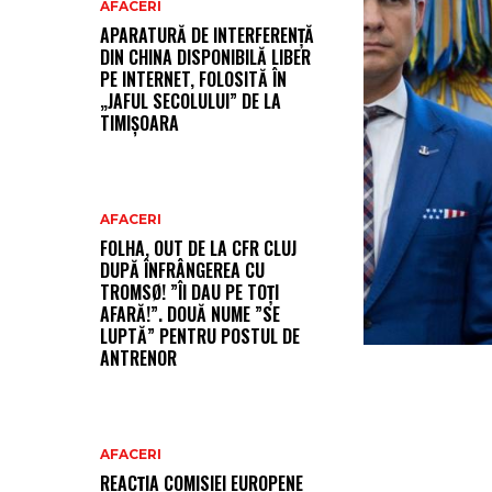
AFACERI
APARATURĂ DE INTERFERENȚĂ
DIN CHINA DISPONIBILĂ LIBER
PE INTERNET, FOLOSITĂ ÎN
„JAFUL SECOLULUI” DE LA
TIMIȘOARA
AFACERI
FOLHA, OUT DE LA CFR CLUJ
DUPĂ ÎNFRÂNGEREA CU
TROMSØ! ”ÎI DAU PE TOȚI
AFARĂ!”. DOUĂ NUME ”SE
LUPTĂ” PENTRU POSTUL DE
ANTRENOR
AFACERI
REACȚIA COMISIEI EUROPENE