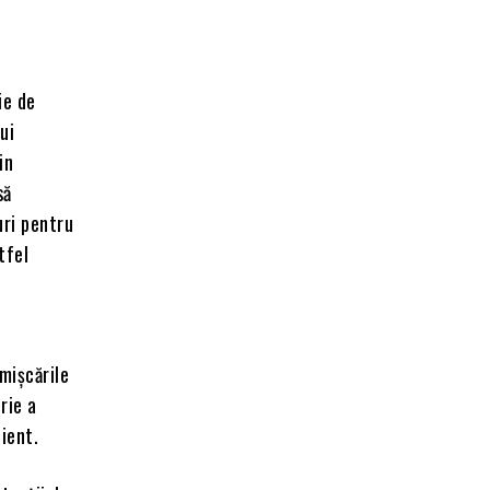
ie de
ui
in
să
uri pentru
tfel
mișcările
rie a
ient.