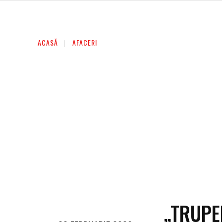
AFACERI
ENTERTAINMENT
HOME & D
ACASĂ
AFACERI
„TRUPE