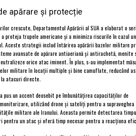
 de apărare și protecție
rilor crescute, Departamentul Apărării al SUA a elaborat o ser
 a proteja trupele americane și a minimiza riscurile în cazul un
ul. Aceste strategii includ întărirea apărării bazelor militare pr
steme avansate de apărare antiaeriană și antirachetă, menite 
neutralizeze orice atac iminent. În plus, s-au implementat măs
elor militare în locații multiple și bine camuflate, reducând as
 la atacuri directe.
a pus un accent deosebit pe îmbunătățirea capacităților de
monitorizare, utilizând drone și sateliți pentru a supraveghea 
vitățile militare ale Iranului. Aceasta permite detectarea timpu
ri pentru un atac și oferă timp necesar pentru a reacționa efic