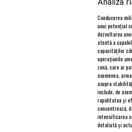
Analiza r
Conducerea milit
unui potențial c
dezvoltarea unor
atentă a capabili
capacităților ci
operațiunile ame
zonă, care ar pu
asemenea, armat
asupra stabilită
include, de ase
rapiditatea și e
concentrează, d
intensificarea c
detaliată și act