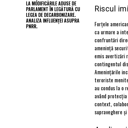
LA MODIFICĂRILE ADUSE DE
Riscul im
PARLAMENT ÎN LEGĂTURĂ CU
LEGEA DE DECARBONIZARE.
ANALIZA INFLUENȚEI ASUPRA
Forțele american
PNRR.
ca urmare a inte
confruntări dire
amenință securi
emis avertizări r
contingentul dis
Amenințările inc
teroriste menite
au condus la o r
având protecția 
context, colabor
supraveghere și 