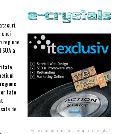
atacuri,
a unei
în regiune
l SUA a
ritate.
acțiuni
 regiune
ioritate
st
nsate de
- Ai nevoie de transport aeroport in Anglia?