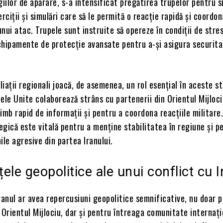
giilor de apărare, s-a intensificat pregătirea trupelor pentru s
erciții și simulări care să le permită o reacție rapidă și coordon
nui atac. Trupele sunt instruite să opereze în condiții de stres
echipamente de protecție avansate pentru a-și asigura securit
iații regionali joacă, de asemenea, un rol esențial în aceste st
ele Unite colaborează strâns cu partenerii din Orientul Mijloc
imb rapid de informații și pentru a coordona reacțiile militare
gică este vitală pentru a menține stabilitatea în regiune și p
ile agresive din partea Iranului.
ele geopolitice ale unui conflict cu I
ranul ar avea repercusiuni geopolitice semnificative, nu doar 
 Orientul Mijlociu, dar și pentru întreaga comunitate internați