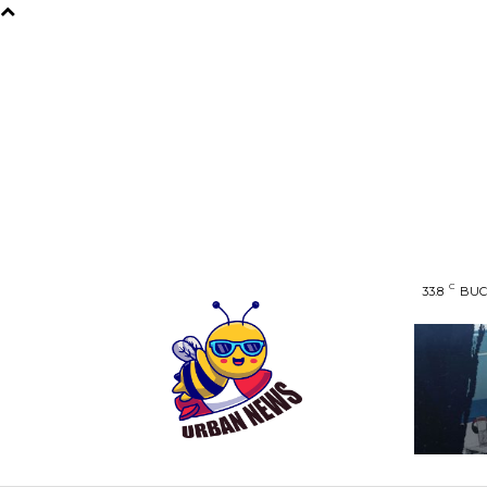
C
33.8
BUC