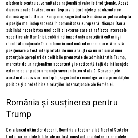
pledoarie pentru suveranitatea națională și valorile tradiționale. Acest
discurs poate fi văzut ca un răspuns la tendințele globalizante ce
domină agenda Uniunii Europene, sugerând că România ar putea adopta
o poziție mai independentă în comunitatea europeană. Nicușor Dan a
subliniat necesitatea unei politici externe care să reflecte interesele
specifice ale României, subliniind importanța protejării culturii și
identității naționale într-o lume în continuă interconectare. Această
poziționare a fost interpretată de unii analiști ca un indiciu al unei
potențiale apropieri de politicile promovate de administrația Trump,
marcate de un naționalism accentuat și o reticență față de influențele
externe ce ar putea amenința suveranitatea statală. Consecințele
acestui discurs sunt multiple, sugerând o reconfigurare a priorităților
politice și o redefinire a relațiilor internaționale ale României.
România și susținerea pentru
Trump
De-a lungul ultimelor decenii, România a fost un aliat fidel al Statelor
Unite, iar relațiile bilaterale au fost constant una dintre principalele