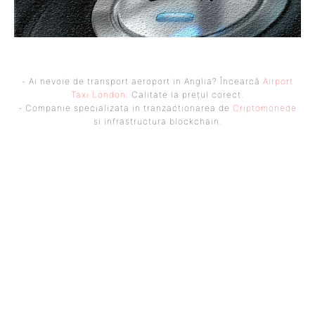
- Ai nevoie de transport aeroport in Anglia? Încearcă
Airport
Taxi London
. Calitate la prețul corect.
- Companie specializata in tranzactionarea de
Criptomonede
si infrastructura blockchain.
UBBEE
Ubbee.ro un site de știri / blog de noutăți, dedicat diseminării de
informații și actualități. Acesta oferă articole, reportaje și analize pe
teme diverse, de la evenimente curente la subiecte specifice de interes.
Este un spațiu digital pentru informare și educație. Contactati-ne
oricand la adresa: contact@ubbee.ro
© Acest site este creat si administrat de
Ubbee.ro
. Toate