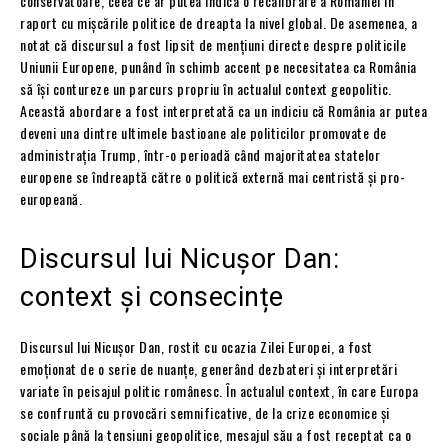
conservatoare, ceea ce ar putea indica o recalibrare a României în
raport cu mișcările politice de dreapta la nivel global. De asemenea, a
notat că discursul a fost lipsit de mențiuni directe despre politicile
Uniunii Europene, punând în schimb accent pe necesitatea ca România
să își contureze un parcurs propriu în actualul context geopolitic.
Această abordare a fost interpretată ca un indiciu că România ar putea
deveni una dintre ultimele bastioane ale politicilor promovate de
administrația Trump, într-o perioadă când majoritatea statelor
europene se îndreaptă către o politică externă mai centristă și pro-
europeană.
Discursul lui Nicușor Dan:
context și consecințe
Discursul lui Nicușor Dan, rostit cu ocazia Zilei Europei, a fost
emoționat de o serie de nuanțe, generând dezbateri și interpretări
variate în peisajul politic românesc. În actualul context, în care Europa
se confruntă cu provocări semnificative, de la crize economice și
sociale până la tensiuni geopolitice, mesajul său a fost receptat ca o