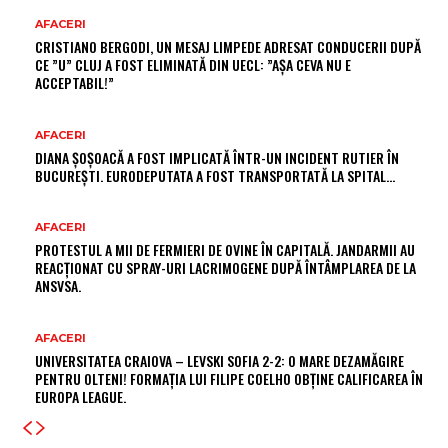
AFACERI
CRISTIANO BERGODI, UN MESAJ LIMPEDE ADRESAT CONDUCERII DUPĂ
CE ”U” CLUJ A FOST ELIMINATĂ DIN UECL: ”AȘA CEVA NU E
ACCEPTABIL!”
AFACERI
DIANA ȘOȘOACĂ A FOST IMPLICATĂ ÎNTR-UN INCIDENT RUTIER ÎN
BUCUREȘTI. EURODEPUTATA A FOST TRANSPORTATĂ LA SPITAL…
AFACERI
PROTESTUL A MII DE FERMIERI DE OVINE ÎN CAPITALĂ. JANDARMII AU
REACȚIONAT CU SPRAY-URI LACRIMOGENE DUPĂ ÎNTÂMPLAREA DE LA
ANSVSA.
AFACERI
UNIVERSITATEA CRAIOVA – LEVSKI SOFIA 2-2: O MARE DEZAMĂGIRE
PENTRU OLTENI! FORMAȚIA LUI FILIPE COELHO OBȚINE CALIFICAREA ÎN
EUROPA LEAGUE.