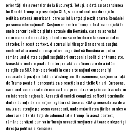
priorități ale guvernelor de la București. Totuși, o dată cu ascensiunea
lui Donald Trump la președinția SUA, s-au conturat noi direcții în
politica externă americană, care au influențat și poziționarea României
pe scena internațională. Susținerea pentru Trump a fost evidențiată în
unele cercuri politice și intelectuale din România, care au apreciat
retorica sa naționalistă și abordarea sa referitoare la suveranitatea
statelor. În acest context, discursul lui Nicușor Dan pare să susțină
continuitatea acestei perspective, sugerând că România ar putea
rămâne unul dintre puținii susținători europeni ai politicilor trumpiste.
Această orientare poate fi interpretată ca o încercare de a întări
relațiile cu SUA într-o perioadă în care alte națiuni europene își
reconsideră pozițiile față de Washington. De asemenea, susținerea față
de Trump poate fi percepută ca o reacție la politicile Uniunii Europene,
care sunt considerate de unii ca fiind prea intruzive și în contradictoriu
cu interesele naționale. Această dinamică complexă reflectă tensiunile
dintre dorința de a menține legături strânse cu SUA și necesitatea de a
naviga cu atenție pe scena europeană, unde majoritatea țărilor au ales o
abordare diferită față de administrația Trump. În acest context,
rămâne de văzut cum va influența această susținere viitoarele alegeri și
direcția politică a României.