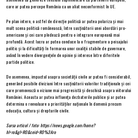
care ar putea percepe România ca un aliat neconformist în UE.
Pe plan intern, o astfel de direcție politică ar putea polariza și mai
mult scena politică românească, între susținătorii unei abordări pro-
americane și cei care pledează pentru o integrare europeană mai
profundă. Acest lucru ar putea conduce la o fragmentare a peisajului
politic și la dificultăți în formarea unor coaliții stabile de guvernare,
având în vedere divergențele de opinie și interese între diferitele
partide politice.
De asemenea, impactul asupra societății civile ar putea fi considerabil,
generând posibile diviziuni între susținătorii valorilor tradiționale și cei
care promovează o viziune mai progresistă și deschisă asupra viitorului
României. Aceasta ar putea influența dezbaterile publice și ar putea
determina o reevaluare a priorităților naționale în domenii precum
educația, cultura și drepturile civile.
Sursa articol / foto: https://news.google.com/home?
hl=ro&gl=RO&ceid=RO%3Aro