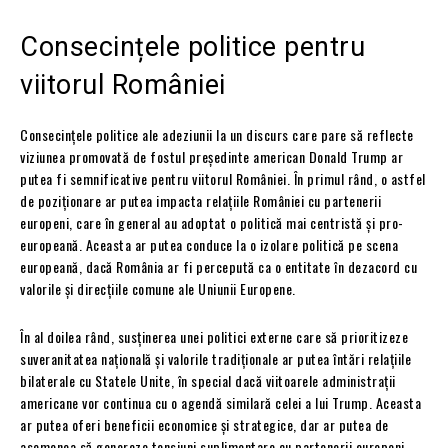
Consecințele politice pentru
viitorul României
Consecințele politice ale adeziunii la un discurs care pare să reflecte
viziunea promovată de fostul președinte american Donald Trump ar
putea fi semnificative pentru viitorul României. În primul rând, o astfel
de poziționare ar putea impacta relațiile României cu partenerii
europeni, care în general au adoptat o politică mai centristă și pro-
europeană. Aceasta ar putea conduce la o izolare politică pe scena
europeană, dacă România ar fi percepută ca o entitate în dezacord cu
valorile și direcțiile comune ale Uniunii Europene.
În al doilea rând, susținerea unei politici externe care să prioritizeze
suveranitatea națională și valorile tradiționale ar putea întări relațiile
bilaterale cu Statele Unite, în special dacă viitoarele administrații
americane vor continua cu o agendă similară celei a lui Trump. Aceasta
ar putea oferi beneficii economice și strategice, dar ar putea de
asemenea să genereze tensiuni suplimentare cu partenerii europeni,