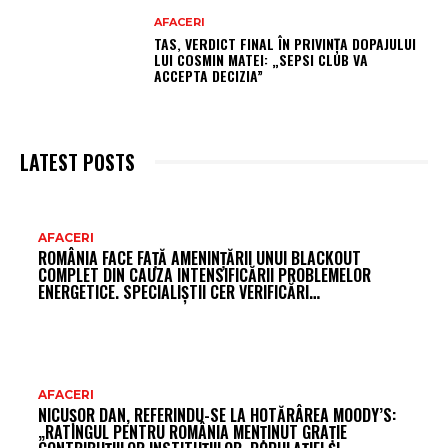
AFACERI
TAS, VERDICT FINAL ÎN PRIVINȚA DOPAJULUI
LUI COSMIN MATEI: „SEPSI CLUB VA
ACCEPTA DECIZIA”
LATEST POSTS
AR
AFACERI
ROMÂNIA FACE FAȚĂ AMENINȚĂRII UNUI BLACKOUT
FR
COMPLET DIN CAUZA INTENSIFICĂRII PROBLEMELOR
ENERGETICE. SPECIALIȘTII CER VERIFICĂRI…
AFACERI
NICUȘOR DAN, REFERINDU-SE LA HOTĂRÂREA MOODY’S:
„RATINGUL PENTRU ROMÂNIA MENȚINUT GRAȚIE