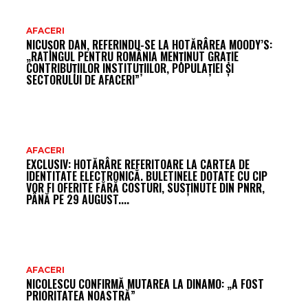
AR
AFACERI
NICUȘOR DAN, REFERINDU-SE LA HOTĂRÂREA MOODY’S:
FR
„RATINGUL PENTRU ROMÂNIA MENȚINUT GRAȚIE
CONTRIBUȚIILOR INSTITUȚIILOR, POPULAȚIEI ȘI
SECTORULUI DE AFACERI”
AFACERI
EXCLUSIV: HOTĂRÂRE REFERITOARE LA CARTEA DE
IDENTITATE ELECTRONICĂ. BULETINELE DOTATE CU CIP
VOR FI OFERITE FĂRĂ COSTURI, SUSȚINUTE DIN PNRR,
PÂNĂ PE 29 AUGUST....
AFACERI
NICOLESCU CONFIRMĂ MUTAREA LA DINAMO: „A FOST
PRIORITATEA NOASTRĂ”