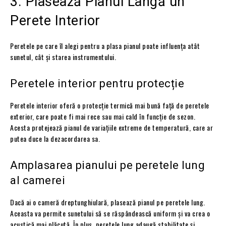
3. Plasează Pianul Lângă un
Perete Interior
Peretele pe care îl alegi pentru a plasa pianul poate influența atât
sunetul, cât și starea instrumentului.
Peretele interior pentru protecție
Peretele interior oferă o protecție termică mai bună față de peretele
exterior, care poate fi mai rece sau mai cald în funcție de sezon.
Acesta protejează pianul de variațiile extreme de temperatură, care ar
putea duce la dezacordarea sa.
Amplasarea pianului pe peretele lung
al camerei
Dacă ai o cameră dreptunghiulară, plasează pianul pe peretele lung.
Aceasta va permite sunetului să se răspândească uniform și va crea o
acustică mai plăcută. În plus, peretele lung adaugă stabilitate și