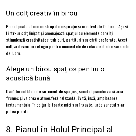
Un colț creativ în birou
Pianul poate aduce un strop de inspirație și creativitate în birou. Așază-
l într-un colț liniștit și amenajează spațiul cu elemente care îți
stimulează creativitatea: tablouri, partituri sau cărți preferate. Acest
colț va deveni un refugiu pentru momentele de relaxare dintre sarcinile
de lucru.
Alege un birou spațios pentru o
acustică bună
Dacă biroul tău este suficient de spațios, sunetul pianului va răsuna
frumos și va crea o atmosferă relaxantă. Evită, însă, amplasarea
instrumentului în colțurile foarte mici sau înguste, unde sunetul s-ar
putea pierde.
8. Pianul în Holul Principal al