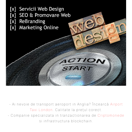
- Ai nevoie de transport aeroport in Anglia? Încearcă
Airport
Taxi London
. Calitate la prețul corect.
- Companie specializata in tranzactionarea de
Criptomonede
si infrastructura blockchain.