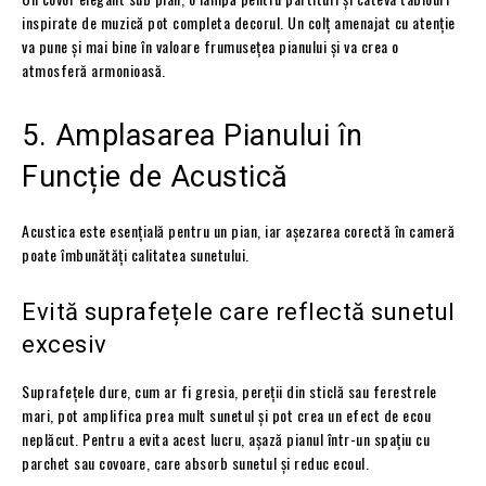
inspirate de muzică pot completa decorul. Un colț amenajat cu atenție
va pune și mai bine în valoare frumusețea pianului și va crea o
atmosferă armonioasă.
5. Amplasarea Pianului în
Funcție de Acustică
Acustica este esențială pentru un pian, iar așezarea corectă în cameră
poate îmbunătăți calitatea sunetului.
Evită suprafețele care reflectă sunetul
excesiv
Suprafețele dure, cum ar fi gresia, pereții din sticlă sau ferestrele
mari, pot amplifica prea mult sunetul și pot crea un efect de ecou
neplăcut. Pentru a evita acest lucru, așază pianul într-un spațiu cu
parchet sau covoare, care absorb sunetul și reduc ecoul.