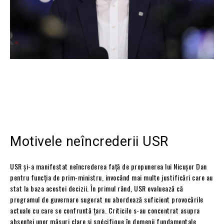
Motivele neîncrederii USR
USR și-a manifestat neîncrederea față de propunerea lui Nicușor Dan
pentru funcția de prim-ministru, invocând mai multe justificări care au
stat la baza acestei decizii. În primul rând, USR evaluează că
programul de guvernare sugerat nu abordează suficient provocările
actuale cu care se confruntă țara. Criticile s-au concentrat asupra
absenței unor măsuri clare și spécifique în domenii fundamentale