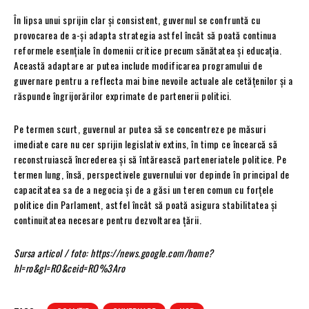
În lipsa unui sprijin clar și consistent, guvernul se confruntă cu
provocarea de a-și adapta strategia astfel încât să poată continua
reformele esențiale în domenii critice precum sănătatea și educația.
Această adaptare ar putea include modificarea programului de
guvernare pentru a reflecta mai bine nevoile actuale ale cetățenilor și a
răspunde îngrijorărilor exprimate de partenerii politici.
Pe termen scurt, guvernul ar putea să se concentreze pe măsuri
imediate care nu cer sprijin legislativ extins, în timp ce încearcă să
reconstruiască încrederea și să întărească parteneriatele politice. Pe
termen lung, însă, perspectivele guvernului vor depinde în principal de
capacitatea sa de a negocia și de a găsi un teren comun cu forțele
politice din Parlament, astfel încât să poată asigura stabilitatea și
continuitatea necesare pentru dezvoltarea țării.
Sursa articol / foto: https://news.google.com/home?
hl=ro&gl=RO&ceid=RO%3Aro