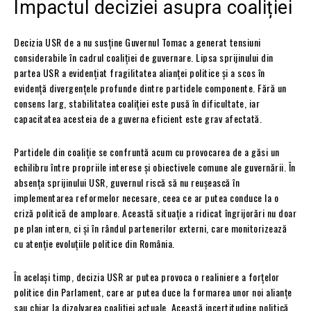
Impactul deciziei asupra coaliției
Decizia USR de a nu susține Guvernul Tomac a generat tensiuni
considerabile în cadrul coaliției de guvernare. Lipsa sprijinului din
partea USR a evidențiat fragilitatea alianței politice și a scos în
evidență divergențele profunde dintre partidele componente. Fără un
consens larg, stabilitatea coaliției este pusă în dificultate, iar
capacitatea acesteia de a guverna eficient este grav afectată.
Partidele din coaliție se confruntă acum cu provocarea de a găsi un
echilibru între propriile interese și obiectivele comune ale guvernării. În
absența sprijinului USR, guvernul riscă să nu reușească în
implementarea reformelor necesare, ceea ce ar putea conduce la o
criză politică de amploare. Această situație a ridicat îngrijorări nu doar
pe plan intern, ci și în rândul partenerilor externi, care monitorizează
cu atenție evoluțiile politice din România.
În același timp, decizia USR ar putea provoca o realiniere a forțelor
politice din Parlament, care ar putea duce la formarea unor noi alianțe
sau chiar la dizolvarea coaliției actuale. Această incertitudine politică