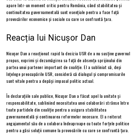
apare într-un moment critic pentru România, când stabilitatea și
continuitatea guvernamentală sunt esențiale pentru a face față
provocărilor economice și sociale cu care se confruntă țara.
Reacția lui Nicușor Dan
Nicușor Dan a reacționat rapid la decizia USR de a nu susține guvernul
propus, exprimi și dezamăgirea sa față de absența sprijinului din
partea unui partener important de coaliție. El a subliniat că, deși
înțelege preocupările USR, consideră că dialogul și compromisurile
sunt vitale pentru a depăși impasul politic actual.
În declarațiile sale publice, Nicușor Dan a făcut apel la unitate și
responsabilitate, subliniind necesitatea unei colaborări strânse între
toate partidele din coaliție pentru a asigura stabilitatea
guvernamentală și continuarea reformelor necesare. El a reiterat
angajamentul său de a colabora îndeaproape cu toate forțele politice
pentru a găsi soluții comune la provocările cu care se confruntă țara.