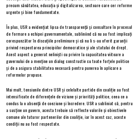
precum sănătatea, educația și digitalizarea, sectoare care cer reforme
urgente și bine fundamentate.
În plus, USR a evidențiat lipsa de transparență și consultare în procesul
de formare a echipei guvernamentale, subliniind că nu au fost implicați
corespunzător în discuțiile preliminare și că nu li s-au oferit garanții
privind respectarea principiilor democratice și ale statului de drept.
Acest aspect a generat neliniști cu privire la capacitatea viitoare a
guvernului de a menține un dialog constructiv cu toate forțele politice
și de a asigura stabilitatea necesară pentru punerea în aplicare a
reformelor propuse.
Mai mult, tensiunile dintre USR și celelalte partide din coaliție au fost
intensificate de diferențele de viziune și priorități politice, ceea ce a
condus la o absență de coeziune și încredere. USR a subliniat că, pentru
a susține un guvern, acesta trebuie să reflecte valorile și obiectivele
comune ale tuturor partenerilor din coaliție, iar în acest caz, aceste
condiții nu au fost respectate.