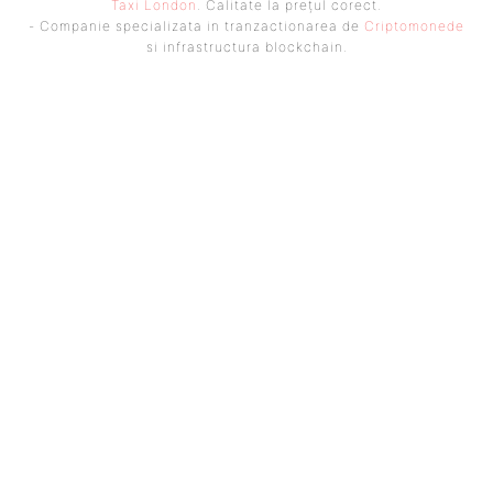
Taxi London
. Calitate la prețul corect.
- Companie specializata in tranzactionarea de
Criptomonede
si infrastructura blockchain.
UBBEE
Ubbee.ro un site de știri / blog de noutăți, dedicat diseminării de
informații și actualități. Acesta oferă articole, reportaje și analize pe
teme diverse, de la evenimente curente la subiecte specifice de interes.
Este un spațiu digital pentru informare și educație. Contactati-ne
oricand la adresa: contact@ubbee.ro
© Acest site este creat si administrat de
Ubbee.ro
. Toate
drepturile rezervate.
ULTIMELE ARTICOLE
NICUȘOR DAN, ÎNTÂRZIAT PE TIMPUL NOPȚII ÎN PARIS. CAUZA PENTRU
CARE AVIONUL MILITAR SPARTAN, CU CARE A CĂLĂTORIT ÎN FRANȚA, NU SE
POATE ÎNTOARCE...