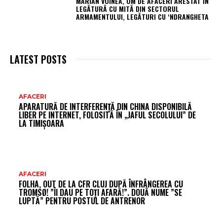
MARIAN VOINEA, OM DE AFACERI ARESTAT ÎN
LEGĂTURĂ CU MITĂ DIN SECTORUL
ARMAMENTULUI, LEGĂTURI CU ‘NDRANGHETA
LATEST POSTS
AR
AFACERI
APARATURĂ DE INTERFERENȚĂ DIN CHINA DISPONIBILĂ
FR
LIBER PE INTERNET, FOLOSITĂ ÎN „JAFUL SECOLULUI” DE
LA TIMIȘOARA
AFACERI
FOLHA, OUT DE LA CFR CLUJ DUPĂ ÎNFRÂNGEREA CU
TROMSØ! ”ÎI DAU PE TOȚI AFARĂ!”. DOUĂ NUME ”SE
LUPTĂ” PENTRU POSTUL DE ANTRENOR