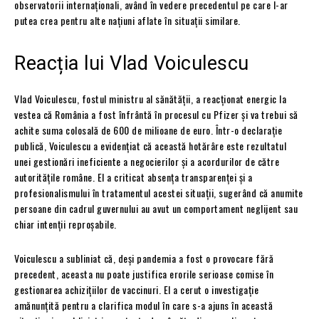
observatorii internaționali, având în vedere precedentul pe care l-ar
putea crea pentru alte națiuni aflate în situații similare.
Reacția lui Vlad Voiculescu
Vlad Voiculescu, fostul ministru al sănătății, a reacționat energic la
vestea că România a fost înfrântă în procesul cu Pfizer și va trebui să
achite suma colosală de 600 de milioane de euro. Într-o declarație
publică, Voiculescu a evidențiat că această hotărâre este rezultatul
unei gestionări ineficiente a negocierilor și a acordurilor de către
autoritățile române. El a criticat absența transparenței și a
profesionalismului în tratamentul acestei situații, sugerând că anumite
persoane din cadrul guvernului au avut un comportament neglijent sau
chiar intenții reproșabile.
Voiculescu a subliniat că, deși pandemia a fost o provocare fără
precedent, aceasta nu poate justifica erorile serioase comise în
gestionarea achizițiilor de vaccinuri. El a cerut o investigație
amănunțită pentru a clarifica modul în care s-a ajuns în această