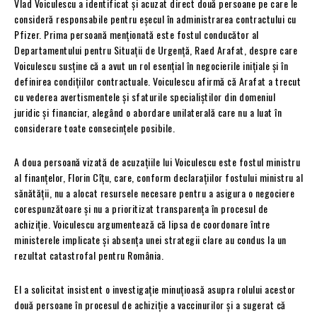
Vlad Voiculescu a identificat și acuzat direct două persoane pe care le
consideră responsabile pentru eșecul în administrarea contractului cu
Pfizer. Prima persoană menționată este fostul conducător al
Departamentului pentru Situații de Urgență, Raed Arafat, despre care
Voiculescu susține că a avut un rol esențial în negocierile inițiale și în
definirea condițiilor contractuale. Voiculescu afirmă că Arafat a trecut
cu vederea avertismentele și sfaturile specialiștilor din domeniul
juridic și financiar, alegând o abordare unilaterală care nu a luat în
considerare toate consecințele posibile.
A doua persoană vizată de acuzațiile lui Voiculescu este fostul ministru
al finanțelor, Florin Cîțu, care, conform declarațiilor fostului ministru al
sănătății, nu a alocat resursele necesare pentru a asigura o negociere
corespunzătoare și nu a prioritizat transparența în procesul de
achiziție. Voiculescu argumentează că lipsa de coordonare între
ministerele implicate și absența unei strategii clare au condus la un
rezultat catastrofal pentru România.
El a solicitat insistent o investigație minuțioasă asupra rolului acestor
două persoane în procesul de achiziție a vaccinurilor și a sugerat că