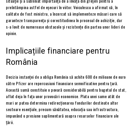
situație și a subliniat importanța de a învăța din greșeli pentru a
preîntâmpina astfel de eșecuri în viitor. Voiculescu a afirmat că, în
calitate de fost ministru, a încercat să implementeze măsuri care să
garanteze transparența și corectitudinea în procesul de achiziție, dar
s-a lovit de numeroase obstacole și rezistențe din partea unor lideri de
opinie.
Implicațiile financiare pentru
România
Decizia instanței de a obliga România să achite 600 de milioane de euro
către Pfizer are repercusiuni financiare semnificative pentru țară.
Această sumă constituie o povară considerabilă pentru bugetul de stat,
aflat deja în fața unor provocări economice. Plata unei sume atât de
mari ar putea determina redirecționarea fondurilor destinate altor
sectoare esențiale, precum sănătatea, educația sau infrastructura,
impunând o presiune suplimentară asupra resurselor financiare ale
țării.