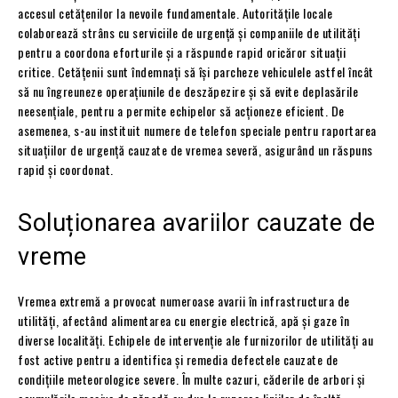
accesul cetățenilor la nevoile fundamentale. Autoritățile locale
colaborează strâns cu serviciile de urgență și companiile de utilități
pentru a coordona eforturile și a răspunde rapid oricăror situații
critice. Cetățenii sunt îndemnați să își parcheze vehiculele astfel încât
să nu îngreuneze operațiunile de deszăpezire și să evite deplasările
neesențiale, pentru a permite echipelor să acționeze eficient. De
asemenea, s-au instituit numere de telefon speciale pentru raportarea
situațiilor de urgență cauzate de vremea severă, asigurând un răspuns
rapid și coordonat.
Soluționarea avariilor cauzate de
vreme
Vremea extremă a provocat numeroase avarii în infrastructura de
utilități, afectând alimentarea cu energie electrică, apă și gaze în
diverse localități. Echipele de intervenție ale furnizorilor de utilități au
fost active pentru a identifica și remedia defectele cauzate de
condițiile meteorologice severe. În multe cazuri, căderile de arbori și