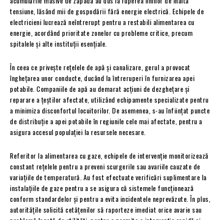
acumulările masive de zăpadă au dus la ruperea liniilor de înaltă
tensiune, lăsând mii de gospodării fără energie electrică. Echipele de
electricieni lucrează neîntrerupt pentru a restabili alimentarea cu
energie, acordând prioritate zonelor cu probleme critice, precum
spitalele și alte instituții esențiale.
În ceea ce privește rețelele de apă și canalizare, gerul a provocat
înghețarea unor conducte, ducând la întreruperi în furnizarea apei
potabile. Companiile de apă au demarat acțiuni de dezghețare și
reparare a țeștilor afectate, utilizând echipamente specializate pentru
a minimiza disconfortul locuitorilor. De asemenea, s-au înființat puncte
de distribuție a apei potabile în regiunile cele mai afectate, pentru a
asigura accesul populației la resursele necesare.
Referitor la alimentarea cu gaze, echipele de intervenție monitorizează
constant rețelele pentru a preveni scurgerile sau avariile cauzate de
variațiile de temperatură. Au fost efectuate verificări suplimentare la
instalațiile de gaze pentru a se asigura că sistemele funcționează
conform standardelor și pentru a evita incidentele neprevăzute. În plus,
autoritățile solicită cetățenilor să raporteze imediat orice avarie sau