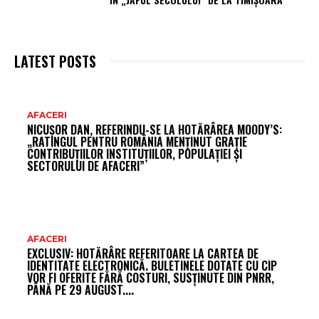
LATEST POSTS
AR
AFACERI
NICUȘOR DAN, REFERINDU-SE LA HOTĂRÂREA MOODY’S:
FR
„RATINGUL PENTRU ROMÂNIA MENȚINUT GRAȚIE
CONTRIBUȚIILOR INSTITUȚIILOR, POPULAȚIEI ȘI
SECTORULUI DE AFACERI”
AFACERI
EXCLUSIV: HOTĂRÂRE REFERITOARE LA CARTEA DE
IDENTITATE ELECTRONICĂ. BULETINELE DOTATE CU CIP
VOR FI OFERITE FĂRĂ COSTURI, SUSȚINUTE DIN PNRR,
PÂNĂ PE 29 AUGUST....