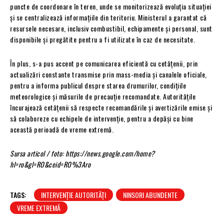
puncte de coordonare în teren, unde se monitorizează evoluția situației
și se centralizează informațiile din teritoriu. Ministerul a garantat că
resursele necesare, inclusiv combustibil, echipamente și personal, sunt
disponibile și pregătite pentru a fi utilizate în caz de necesitate.
În plus, s-a pus accent pe comunicarea eficientă cu cetățenii, prin
actualizări constante transmise prin mass-media și canalele oficiale,
pentru a informa publicul despre starea drumurilor, condițiile
meteorologice și măsurile de precauție recomandate. Autoritățile
încurajează cetățenii să respecte recomandările și avertizările emise și
să colaboreze cu echipele de intervenție, pentru a depăși cu bine
această perioadă de vreme extremă.
Sursa articol / foto: https://news.google.com/home?
hl=ro&gl=RO&ceid=RO%3Aro
TAGS:
INTERVENȚIE AUTORITĂȚI
NINSORI ABUNDENTE
VREME EXTREMĂ