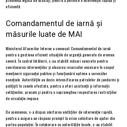
problemă legată de utilități, pentru a permite o intervenție rapidă și
eficientă.
Comandamentul de iarnă și
măsurile luate de MAI
Ministerul Afacerilor Interne a convocat Comandamentul de iarnă
pentru a gestiona eficient situațiile de urgență generate de vremea
severă. În cadrul întâlnirii, s-au stabilit măsuri concrete pentru
coordonarea intervențiilor și alocarea resurselor necesare în scopul
menținerii siguranței publice și funcționării optime a serviciilor
esențiale. Autoritățile au decis intensificarea patrulelor de jandarmi și
polițiști în zonele afectate, pentru a oferi asistență și informații
cetățenilor, precum și pentru a supraveghea respectarea restricțiilor
de circulație impuse.
De asemenea, s-a dispus alertarea unităților de intervenție rapidă,
pentru a asigura un răspuns prompt la orice solicitare de ajutor din
partea populației. În colaborare cu autoritățile locale, s-au stabilit