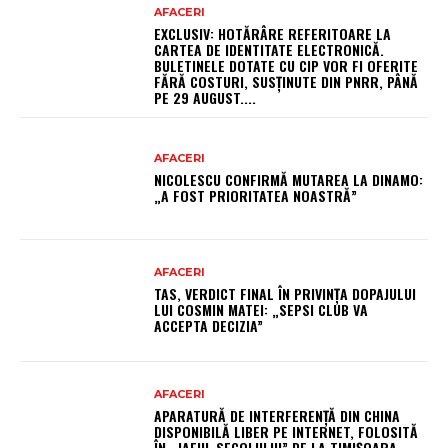
AFACERI
EXCLUSIV: HOTĂRÂRE REFERITOARE LA
CARTEA DE IDENTITATE ELECTRONICĂ.
BULETINELE DOTATE CU CIP VOR FI OFERITE
FĂRĂ COSTURI, SUSȚINUTE DIN PNRR, PÂNĂ
PE 29 AUGUST....
AFACERI
NICOLESCU CONFIRMĂ MUTAREA LA DINAMO:
„A FOST PRIORITATEA NOASTRĂ”
AFACERI
TAS, VERDICT FINAL ÎN PRIVINȚA DOPAJULUI
LUI COSMIN MATEI: „SEPSI CLUB VA
ACCEPTA DECIZIA”
AFACERI
APARATURĂ DE INTERFERENȚĂ DIN CHINA
DISPONIBILĂ LIBER PE INTERNET, FOLOSITĂ
ÎN „JAFUL SECOLULUI” DE LA TIMIȘOARA