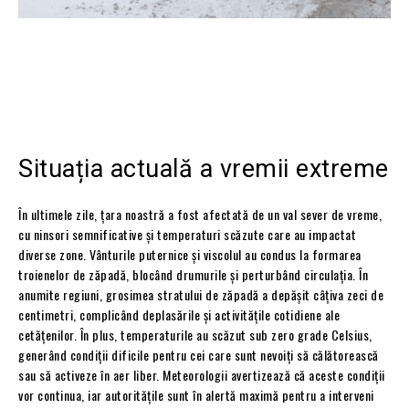
Situația actuală a vremii extreme
În ultimele zile, țara noastră a fost afectată de un val sever de vreme,
cu ninsori semnificative și temperaturi scăzute care au impactat
diverse zone. Vânturile puternice și viscolul au condus la formarea
troienelor de zăpadă, blocând drumurile și perturbând circulația. În
anumite regiuni, grosimea stratului de zăpadă a depășit câțiva zeci de
centimetri, complicând deplasările și activitățile cotidiene ale
cetățenilor. În plus, temperaturile au scăzut sub zero grade Celsius,
generând condiții dificile pentru cei care sunt nevoiți să călătorească
sau să activeze în aer liber. Meteorologii avertizează că aceste condiții
vor continua, iar autoritățile sunt în alertă maximă pentru a interveni