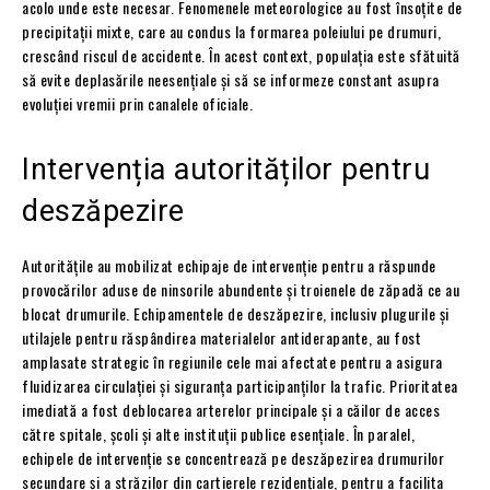
acolo unde este necesar. Fenomenele meteorologice au fost însoțite de
precipitații mixte, care au condus la formarea poleiului pe drumuri,
crescând riscul de accidente. În acest context, populația este sfătuită
să evite deplasările neesențiale și să se informeze constant asupra
evoluției vremii prin canalele oficiale.
Intervenția autorităților pentru
deszăpezire
Autoritățile au mobilizat echipaje de intervenție pentru a răspunde
provocărilor aduse de ninsorile abundente și troienele de zăpadă ce au
blocat drumurile. Echipamentele de deszăpezire, inclusiv plugurile și
utilajele pentru răspândirea materialelor antiderapante, au fost
amplasate strategic în regiunile cele mai afectate pentru a asigura
fluidizarea circulației și siguranța participanților la trafic. Prioritatea
imediată a fost deblocarea arterelor principale și a căilor de acces
către spitale, școli și alte instituții publice esențiale. În paralel,
echipele de intervenție se concentrează pe deszăpezirea drumurilor
secundare și a străzilor din cartierele rezidențiale, pentru a facilita