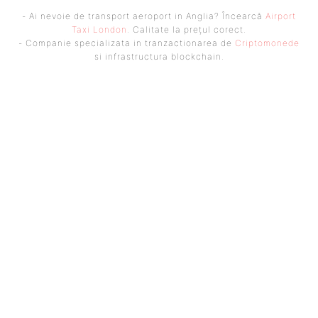
- Ai nevoie de transport aeroport in Anglia? Încearcă
Airport
Taxi London
. Calitate la prețul corect.
- Companie specializata in tranzactionarea de
Criptomonede
si infrastructura blockchain.
UBBEE
Ubbee.ro un site de știri / blog de noutăți, dedicat diseminării de
informații și actualități. Acesta oferă articole, reportaje și analize pe
teme diverse, de la evenimente curente la subiecte specifice de interes.
Este un spațiu digital pentru informare și educație. Contactati-ne
oricand la adresa: contact@ubbee.ro
© Acest site este creat si administrat de
Ubbee.ro
. Toate
drepturile rezervate.
ULTIMELE ARTICOLE
VIKTOR ORBAN SPUNE CĂ UCRAINA REPREZINTĂ „INAMICUL” UNGARIEI. UN